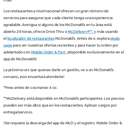
más!
Los restaurantes a nivel nacional ofrecen un gran número de
servicios para asegurar que cada cliente tenga una experiencia
agradable. Averigua si alguno de los McDonald’s en tu área está
abierto 24 horas, ofrece Drive Thru o
McDelivery®**
, y más usando
el
localizador de restaurantes
McDonald’s. Antes de ir, explora
deals
page
para ver nuestras ofertas recientes y para hacer tu orden por
adelantado con
Mobile Order & Pay†
, ¡disponible exclusivamente en el
app de McDonald’s!
La próxima vez que quieras darte un gustito, ve a un McDonald’s
cercano, ¡nos encantará atenderte!
*Peso antes de cocinarse: 4 oz.
**McDelivery está disponible en McDonald’s participantes. Los precios
pueden ser más altos que en los restaurantes. Aplican cargos por
entrega/servicio.
†Se requiere la descarga del app de McD y el registro. Mobile Order &