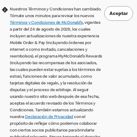
Nuestros Términos y Condiciones han cambiado.
Aceptar
Tómate unos minutos para revisar los nuevos
Términos y Condiciones de McDonald’s
, vigentes
a partir del 24 de agosto de 2026, los cuales
incluyen actualizaciones de nuestra experiencia
Mobile Order & Pay (incluyendo órdenes por
internet o como invitado, cancelaciones y
reembolsos), el programa MyMcDonald’s Rewards
(incluyendo las recompensas de los asociados,
las cuales pueden estar sujetas a los términos de
estos), funciones de valor acumulado, como
tarjetas digitales de regalo, y la resolución de
disputas y el proceso de arbitraje. Al seguir
usando nuestro sitio web después de esa fecha,
aceptas el acuerdo revisado de los Términos y
Condiciones. También estamos actualizando
nuestra
Declaración de Privacidad
con el
propósito de reflejar cómo podemos colaborar
con ciertos socios publicitarios para brindarte