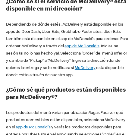
¿Cómo sé si el servicio de McDelivery® está
disponible en mi dirección?
Dependiendo de dónde estés, McDelivery está disponible en los
apps de DoorDash, Uber Eats, Grubhub o Postmates. Uber Eats
también está disponible en el app de McDonald’s para ordenar. Para
ordenar McDelivery a través del
app de McDonald's
, inicia una
sesión (si no lo has hecho ya). Selecciona “Order” del menú inferior
y cambia de “Pickup” a “McDelivery’” Ingresa la dirección donde
quieres la entrega y se te notificará si
McDelivery
está disponible
donde estás a través de nuestro app.
¿Cómo sé qué productos están disponibles
para McDelivery®?
Los productos del menú varían por ubicación/lugar. Para ver qué
productos comestibles están disponibles, selecciona McDelivery
en el
app de McDonald's
y verás los productos disponibles para
entrega por Uber Eats en el app cuando selecciones “Order” en el