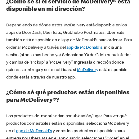
¿Cómo sé si el servicio de McDelivery® está
disponible en mi dirección?
Dependiendo de dónde estés, McDelivery está disponible en los
apps de DoorDash, Uber Eats, Grubhub o Postmates. Uber Eats
también está disponible en el app de McDonald’s para ordenar. Para
ordenar McDelivery a través del
app de McDonald's
, inicia una
sesión (si no lo has hecho ya). Selecciona “Order” del menú inferior
y cambia de “Pickup” a “McDelivery’” Ingresa la dirección donde
quieres la entrega y se te notificará si
McDelivery
está disponible
donde estás a través de nuestro app.
¿Cómo sé qué productos están disponibles
para McDelivery®?
Los productos del menú varían por ubicación/lugar. Para ver qué
productos comestibles están disponibles, selecciona McDelivery
en el
app de McDonald's
y verás los productos disponibles para
entrega por Uber Eats en el app cuando selecciones “Order” en el