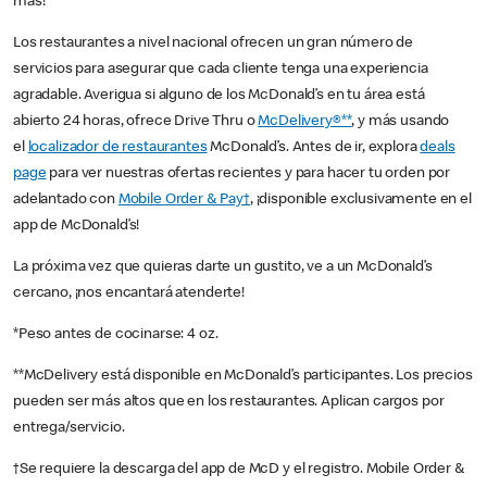
más!
Los restaurantes a nivel nacional ofrecen un gran número de
servicios para asegurar que cada cliente tenga una experiencia
agradable. Averigua si alguno de los McDonald’s en tu área está
abierto 24 horas, ofrece Drive Thru o
McDelivery®**
, y más usando
el
localizador de restaurantes
McDonald’s. Antes de ir, explora
deals
page
para ver nuestras ofertas recientes y para hacer tu orden por
adelantado con
Mobile Order & Pay†
, ¡disponible exclusivamente en el
app de McDonald’s!
La próxima vez que quieras darte un gustito, ve a un McDonald’s
cercano, ¡nos encantará atenderte!
*Peso antes de cocinarse: 4 oz.
**McDelivery está disponible en McDonald’s participantes. Los precios
pueden ser más altos que en los restaurantes. Aplican cargos por
entrega/servicio.
†Se requiere la descarga del app de McD y el registro. Mobile Order &