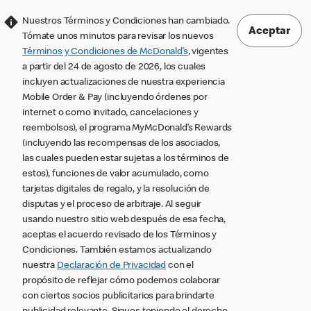
Nuestros Términos y Condiciones han cambiado.
Aceptar
Tómate unos minutos para revisar los nuevos
Términos y Condiciones de McDonald’s
, vigentes
a partir del 24 de agosto de 2026, los cuales
incluyen actualizaciones de nuestra experiencia
Mobile Order & Pay (incluyendo órdenes por
internet o como invitado, cancelaciones y
reembolsos), el programa MyMcDonald’s Rewards
(incluyendo las recompensas de los asociados,
las cuales pueden estar sujetas a los términos de
estos), funciones de valor acumulado, como
tarjetas digitales de regalo, y la resolución de
disputas y el proceso de arbitraje. Al seguir
usando nuestro sitio web después de esa fecha,
aceptas el acuerdo revisado de los Términos y
Condiciones. También estamos actualizando
nuestra
Declaración de Privacidad
con el
propósito de reflejar cómo podemos colaborar
con ciertos socios publicitarios para brindarte