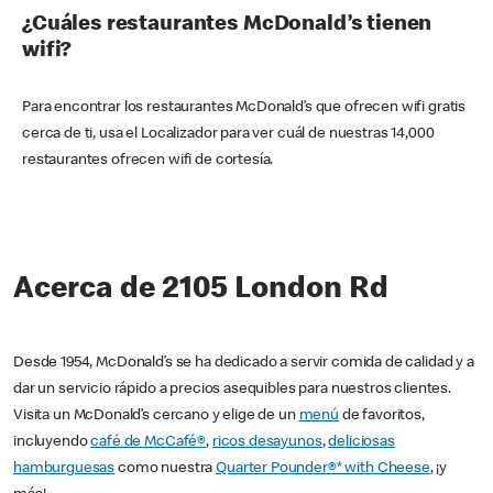
¿Cuáles restaurantes McDonald’s tienen
wifi?
Para encontrar los restaurantes McDonald’s que ofrecen wifi gratis
cerca de ti, usa el Localizador para ver cuál de nuestras 14,000
restaurantes ofrecen wifi de cortesía.
Acerca de 2105 London Rd
Desde 1954, McDonald’s se ha dedicado a servir comida de calidad y a
dar un servicio rápido a precios asequibles para nuestros clientes.
Visita un McDonald’s cercano y elige de un
menú
de favoritos,
incluyendo
café de McCafé®
,
ricos desayunos
,
deliciosas
hamburguesas
como nuestra
Quarter Pounder®* with Cheese
, ¡y