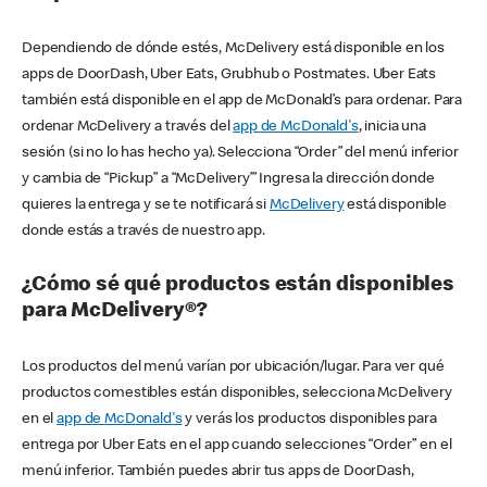
Dependiendo de dónde estés, McDelivery está disponible en los
apps de DoorDash, Uber Eats, Grubhub o Postmates. Uber Eats
también está disponible en el app de McDonald’s para ordenar. Para
ordenar McDelivery a través del
app de McDonald's
, inicia una
sesión (si no lo has hecho ya). Selecciona “Order” del menú inferior
y cambia de “Pickup” a “McDelivery’” Ingresa la dirección donde
quieres la entrega y se te notificará si
McDelivery
está disponible
donde estás a través de nuestro app.
¿Cómo sé qué productos están disponibles
para McDelivery®?
Los productos del menú varían por ubicación/lugar. Para ver qué
productos comestibles están disponibles, selecciona McDelivery
en el
app de McDonald's
y verás los productos disponibles para
entrega por Uber Eats en el app cuando selecciones “Order” en el
menú inferior. También puedes abrir tus apps de DoorDash,