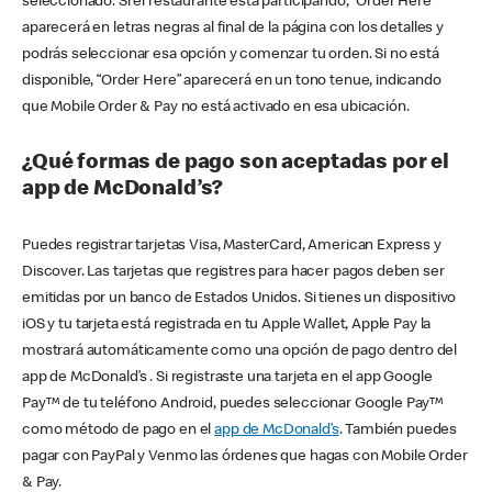
seleccionado. Si el restaurante está participando, “Order Here”
aparecerá en letras negras al final de la página con los detalles y
podrás seleccionar esa opción y comenzar tu orden. Si no está
disponible, “Order Here” aparecerá en un tono tenue, indicando
que Mobile Order & Pay no está activado en esa ubicación.
¿Qué formas de pago son aceptadas por el
app de McDonald’s?
Puedes registrar tarjetas Visa, MasterCard, American Express y
Discover. Las tarjetas que registres para hacer pagos deben ser
emitidas por un banco de Estados Unidos. Si tienes un dispositivo
iOS y tu tarjeta está registrada en tu Apple Wallet, Apple Pay la
mostrará automáticamente como una opción de pago dentro del
app de McDonald’s . Si registraste una tarjeta en el app Google
Pay™ de tu teléfono Android, puedes seleccionar Google Pay™
como método de pago en el
app de McDonald’s
. También puedes
pagar con PayPal y Venmo las órdenes que hagas con Mobile Order
& Pay.