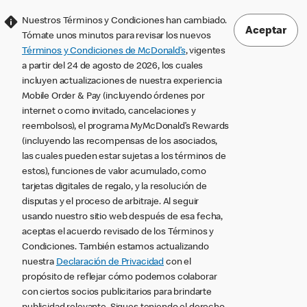
Nuestros Términos y Condiciones han cambiado.
Aceptar
Tómate unos minutos para revisar los nuevos
Términos y Condiciones de McDonald’s
, vigentes
a partir del 24 de agosto de 2026, los cuales
incluyen actualizaciones de nuestra experiencia
Mobile Order & Pay (incluyendo órdenes por
internet o como invitado, cancelaciones y
reembolsos), el programa MyMcDonald’s Rewards
(incluyendo las recompensas de los asociados,
las cuales pueden estar sujetas a los términos de
estos), funciones de valor acumulado, como
tarjetas digitales de regalo, y la resolución de
disputas y el proceso de arbitraje. Al seguir
usando nuestro sitio web después de esa fecha,
aceptas el acuerdo revisado de los Términos y
Condiciones. También estamos actualizando
nuestra
Declaración de Privacidad
con el
propósito de reflejar cómo podemos colaborar
con ciertos socios publicitarios para brindarte