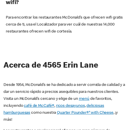
wifi?
Para encontrar los restaurantes McDonald’s que ofrecen wifi gratis
cerca de ti, usa el Localizador para ver cuál de nuestras 14,000
restaurantes ofrecen wifi de cortesía.
Acerca de 4565 Erin Lane
Desde 1954, McDonald’s se ha dedicado a servir comida de calidad y a
dar un servicio rápido a precios asequibles para nuestros clientes.
Visita un McDonald’s cercano y elige de un
menú
de favoritos,
incluyendo
café de McCafé®
,
ricos desayunos
,
deliciosas
hamburguesas
como nuestra
Quarter Pounder®* with Cheese
, ¡y
más!