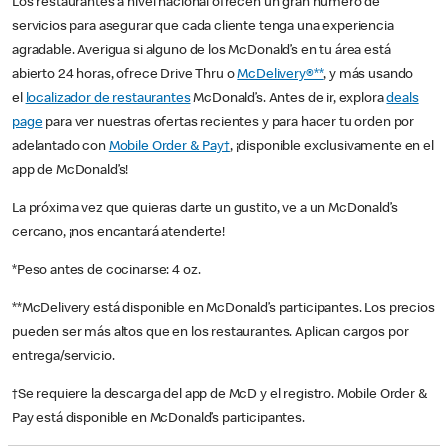
Los restaurantes a nivel nacional ofrecen un gran número de
servicios para asegurar que cada cliente tenga una experiencia
agradable. Averigua si alguno de los McDonald’s en tu área está
abierto 24 horas, ofrece Drive Thru o
McDelivery®**
, y más usando
el
localizador de restaurantes
McDonald’s. Antes de ir, explora
deals
page
para ver nuestras ofertas recientes y para hacer tu orden por
adelantado con
Mobile Order & Pay†
, ¡disponible exclusivamente en el
app de McDonald’s!
La próxima vez que quieras darte un gustito, ve a un McDonald’s
cercano, ¡nos encantará atenderte!
*Peso antes de cocinarse: 4 oz.
**McDelivery está disponible en McDonald’s participantes. Los precios
pueden ser más altos que en los restaurantes. Aplican cargos por
entrega/servicio.
†Se requiere la descarga del app de McD y el registro. Mobile Order &
Pay está disponible en McDonald’s participantes.