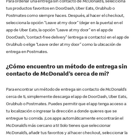
Para ordenar una entrega sin contacto de McDonald’s, selecciona
tus productos favoritos en DoorDash, Uber Eats, Grubhub o
Postmates como siempre haces. Después, al hacer el checkout,
selecciona la opción “Leave at my door” (dejar en la puerta) en el
app de Uber Eats, la opción “Leave at my door” en el app de
DoorDash, “contact-free delivery” (entrega si contacto) en el app de
Grubhub o elige “Leave order at my door” como la ubicación de
entrega en Postmates.
¿Cómo encuentro un método de entrega sin
contacto de McDonald’s cerca de mí?
Para encontrar un método de entrega sin contacto de McDonald’s
cerca de ti, simplemente descarga el app de DoorDash, Uber Eats,
Grubhub o Postmates. Puedes permitir que el app tenga acceso a
tu localización o ingresar la dirección a donde quieres que se
entregue tu comida. ¡Los apps automáticamente encontrarán el
McDonald’s más cercano a ti! Solo tienes que seleccionar
McDonald’s, añadir tus favoritos y al hacer checkout, seleccionar la