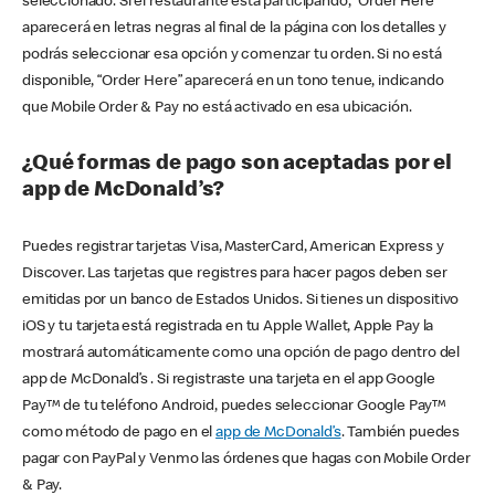
seleccionado. Si el restaurante está participando, “Order Here”
aparecerá en letras negras al final de la página con los detalles y
podrás seleccionar esa opción y comenzar tu orden. Si no está
disponible, “Order Here” aparecerá en un tono tenue, indicando
que Mobile Order & Pay no está activado en esa ubicación.
¿Qué formas de pago son aceptadas por el
app de McDonald’s?
Puedes registrar tarjetas Visa, MasterCard, American Express y
Discover. Las tarjetas que registres para hacer pagos deben ser
emitidas por un banco de Estados Unidos. Si tienes un dispositivo
iOS y tu tarjeta está registrada en tu Apple Wallet, Apple Pay la
mostrará automáticamente como una opción de pago dentro del
app de McDonald’s . Si registraste una tarjeta en el app Google
Pay™ de tu teléfono Android, puedes seleccionar Google Pay™
como método de pago en el
app de McDonald’s
. También puedes
pagar con PayPal y Venmo las órdenes que hagas con Mobile Order
& Pay.