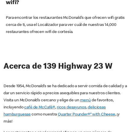
wifi?
Para encontrar los restaurantes McDonald’s que ofrecen wifi gratis
cerca de ti, usa el Localizador para ver cuál de nuestras 14,000
restaurantes ofrecen wifi de cortesía.
Acerca de 139 Highway 23 W
Desde 1954, McDonald’s se ha dedicado a servir comida de calidad y a
dar un servicio rápido a precios asequibles para nuestros clientes.
Visita un McDonald’s cercano y elige de un
menú
de favoritos,
incluyendo
café de McCafé®
,
ricos desayunos
,
deliciosas
hamburguesas
como nuestra
Quarter Pounder®* with Cheese
, ¡y
más!