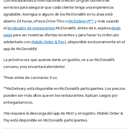
Los restaurantes a nivel nacional ofrecen un gran número de
servicios para asegurar que cada cliente tenga una experiencia
agradable. Averigua si alguno de los McDonald’s en tu área está
abierto 24 horas, ofrece Drive Thru o
McDelivery®**
, y más usando
el
localizador de restaurantes
McDonald’s. Antes de ir, explora
deals
page
para ver nuestras ofertas recientes y para hacer tu orden por
adelantado con
Mobile Order & Pay†
, ¡disponible exclusivamente en el
app de McDonald’s!
La próxima vez que quieras darte un gustito, ve a un McDonald’s
cercano, ¡nos encantará atenderte!
*Peso antes de cocinarse: 4 oz.
**McDelivery está disponible en McDonald’s participantes. Los precios
pueden ser más altos que en los restaurantes. Aplican cargos por
entrega/servicio.
†Se requiere la descarga del app de McD y el registro. Mobile Order &
Pay está disponible en McDonald’s participantes.