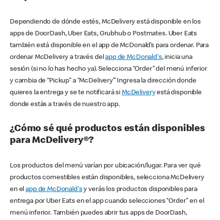
Dependiendo de dónde estés, McDelivery está disponible en los
apps de DoorDash, Uber Eats, Grubhub o Postmates. Uber Eats
también está disponible en el app de McDonald’s para ordenar. Para
ordenar McDelivery a través del
app de McDonald's
, inicia una
sesión (si no lo has hecho ya). Selecciona “Order” del menú inferior
y cambia de “Pickup” a “McDelivery’” Ingresa la dirección donde
quieres la entrega y se te notificará si
McDelivery
está disponible
donde estás a través de nuestro app.
¿Cómo sé qué productos están disponibles
para McDelivery®?
Los productos del menú varían por ubicación/lugar. Para ver qué
productos comestibles están disponibles, selecciona McDelivery
en el
app de McDonald's
y verás los productos disponibles para
entrega por Uber Eats en el app cuando selecciones “Order” en el
menú inferior. También puedes abrir tus apps de DoorDash,