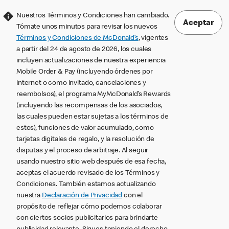
Nuestros Términos y Condiciones han cambiado.
Aceptar
Tómate unos minutos para revisar los nuevos
Términos y Condiciones de McDonald’s
, vigentes
a partir del 24 de agosto de 2026, los cuales
incluyen actualizaciones de nuestra experiencia
Mobile Order & Pay (incluyendo órdenes por
internet o como invitado, cancelaciones y
reembolsos), el programa MyMcDonald’s Rewards
(incluyendo las recompensas de los asociados,
las cuales pueden estar sujetas a los términos de
estos), funciones de valor acumulado, como
tarjetas digitales de regalo, y la resolución de
disputas y el proceso de arbitraje. Al seguir
usando nuestro sitio web después de esa fecha,
aceptas el acuerdo revisado de los Términos y
Condiciones. También estamos actualizando
nuestra
Declaración de Privacidad
con el
propósito de reflejar cómo podemos colaborar
con ciertos socios publicitarios para brindarte