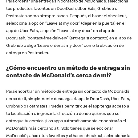
Para ordenar una entrega sin contacto de McDonald’s, selecciona
tus productos favoritos en DoorDash, Uber Eats, Grubhub o
Postmates como siempre haces. Después, al hacer el checkout,
selecciona la opción “Leave at my door” (dejar en la puerta) en el
app de Uber Eats, la opción “Leave at my door” en el app de
DoorDash, “contact-free delivery” (entrega si contacto) en el app de
Grubhub o elige “Leave order at my door” como la ubicación de
entrega en Postmates.
¿Cómo encuentro un método de entrega sin
contacto de McDonald’s cerca de mí?
Para encontrar un método de entrega sin contacto de McDonald’s
cerca de ti, simplemente descarga el app de DoorDash, Uber Eats,
Grubhub o Postmates. Puedes permitir que el app tenga acceso a
tu localización o ingresar la dirección a donde quieres que se
entregue tu comida. ¡Los apps automáticamente encontrarán el
McDonald’s más cercano a ti! Solo tienes que seleccionar
McDonald’s, añadir tus favoritos y al hacer checkout, seleccionar la