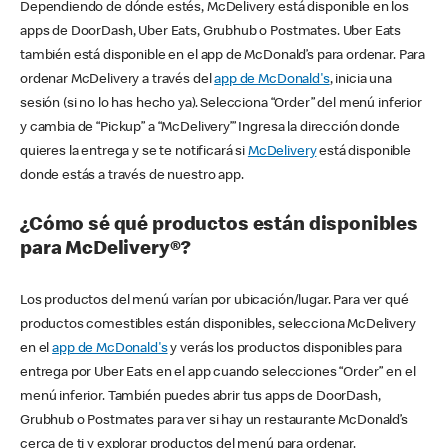
Dependiendo de dónde estés, McDelivery está disponible en los
apps de DoorDash, Uber Eats, Grubhub o Postmates. Uber Eats
también está disponible en el app de McDonald’s para ordenar. Para
ordenar McDelivery a través del
app de McDonald's
, inicia una
sesión (si no lo has hecho ya). Selecciona “Order” del menú inferior
y cambia de “Pickup” a “McDelivery’” Ingresa la dirección donde
quieres la entrega y se te notificará si
McDelivery
está disponible
donde estás a través de nuestro app.
¿Cómo sé qué productos están disponibles
para McDelivery®?
Los productos del menú varían por ubicación/lugar. Para ver qué
productos comestibles están disponibles, selecciona McDelivery
en el
app de McDonald's
y verás los productos disponibles para
entrega por Uber Eats en el app cuando selecciones “Order” en el
menú inferior. También puedes abrir tus apps de DoorDash,
Grubhub o Postmates para ver si hay un restaurante McDonald’s
cerca de ti y explorar productos del menú para ordenar.