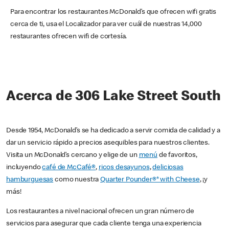
Para encontrar los restaurantes McDonald’s que ofrecen wifi gratis
cerca de ti, usa el Localizador para ver cuál de nuestras 14,000
restaurantes ofrecen wifi de cortesía.
Acerca de 306 Lake Street South
Desde 1954, McDonald’s se ha dedicado a servir comida de calidad y a
dar un servicio rápido a precios asequibles para nuestros clientes.
Visita un McDonald’s cercano y elige de un
menú
de favoritos,
incluyendo
café de McCafé®
,
ricos desayunos
,
deliciosas
hamburguesas
como nuestra
Quarter Pounder®* with Cheese
, ¡y
más!
Los restaurantes a nivel nacional ofrecen un gran número de
servicios para asegurar que cada cliente tenga una experiencia