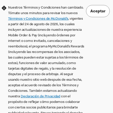
Nuestros Términos y Condiciones han cambiado.
Aceptar
Tómate unos minutos para revisar los nuevos
Términos y Condiciones de McDonald’s
, vigentes
a partir del 24 de agosto de 2026, los cuales
incluyen actualizaciones de nuestra experiencia
Mobile Order & Pay (incluyendo órdenes por
internet o como invitado, cancelaciones y
reembolsos), el programa MyMcDonald’s Rewards
(incluyendo las recompensas de los asociados,
las cuales pueden estar sujetas a los términos de
estos), funciones de valor acumulado, como
tarjetas digitales de regalo, y la resolución de
disputas y el proceso de arbitraje. Al seguir
usando nuestro sitio web después de esa fecha,
aceptas el acuerdo revisado de los Términos y
Condiciones. También estamos actualizando
nuestra
Declaración de Privacidad
con el
propósito de reflejar cómo podemos colaborar
con ciertos socios publicitarios para brindarte