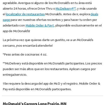
agradable. Averigua si alguno de los McDonald’s en tu área está
abierto 24 horas, ofrece Drive Thru o
McDelivery®**
, y más usando
el
localizador de restaurantes
McDonald’s. Antes de ir, explora
deals
page
para ver nuestras ofertas recientes y para hacer tu orden por
adelantado con
Mobile Order & Pay†
, ¡disponible exclusivamente en el
app de McDonald’s!
La próxima vez que quieras darte un gustito, ve a un McDonald’s
cercano, ¡nos encantará atenderte!
*Peso antes de cocinarse: 4 oz.
**McDelivery está disponible en McDonald’s participantes. Los precios
pueden ser más altos que en los restaurantes. Aplican cargos por
entrega/servicio.
†Se requiere la descarga del app de McD y el registro. Mobile Order &
Pay está disponible en McDonald’s participantes.
McDonald's Careers Long Prairie, MN