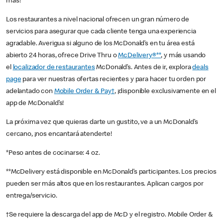
más!
Los restaurantes a nivel nacional ofrecen un gran número de
servicios para asegurar que cada cliente tenga una experiencia
agradable. Averigua si alguno de los McDonald’s en tu área está
abierto 24 horas, ofrece Drive Thru o
McDelivery®**
, y más usando
el
localizador de restaurantes
McDonald’s. Antes de ir, explora
deals
page
para ver nuestras ofertas recientes y para hacer tu orden por
adelantado con
Mobile Order & Pay†
, ¡disponible exclusivamente en el
app de McDonald’s!
La próxima vez que quieras darte un gustito, ve a un McDonald’s
cercano, ¡nos encantará atenderte!
*Peso antes de cocinarse: 4 oz.
**McDelivery está disponible en McDonald’s participantes. Los precios
pueden ser más altos que en los restaurantes. Aplican cargos por
entrega/servicio.
†Se requiere la descarga del app de McD y el registro. Mobile Order &