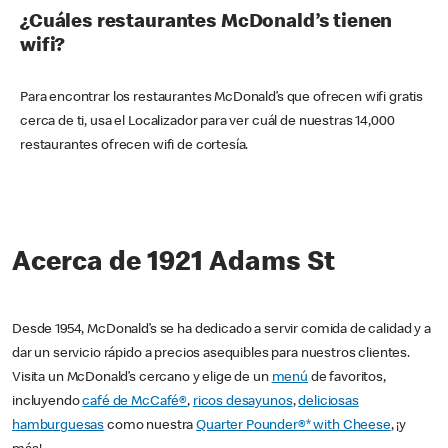
¿Cuáles restaurantes McDonald’s tienen
wifi?
Para encontrar los restaurantes McDonald’s que ofrecen wifi gratis
cerca de ti, usa el Localizador para ver cuál de nuestras 14,000
restaurantes ofrecen wifi de cortesía.
Acerca de 1921 Adams St
Desde 1954, McDonald’s se ha dedicado a servir comida de calidad y a
dar un servicio rápido a precios asequibles para nuestros clientes.
Visita un McDonald’s cercano y elige de un
menú
de favoritos,
incluyendo
café de McCafé®
,
ricos desayunos
,
deliciosas
hamburguesas
como nuestra
Quarter Pounder®* with Cheese
, ¡y