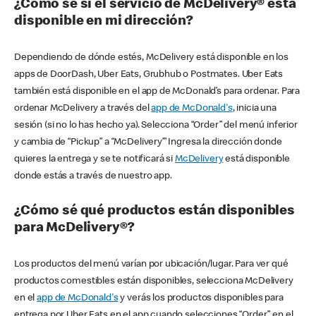
¿Cómo sé si el servicio de McDelivery® está
disponible en mi dirección?
Dependiendo de dónde estés, McDelivery está disponible en los
apps de DoorDash, Uber Eats, Grubhub o Postmates. Uber Eats
también está disponible en el app de McDonald’s para ordenar. Para
ordenar McDelivery a través del
app de McDonald's
, inicia una
sesión (si no lo has hecho ya). Selecciona “Order” del menú inferior
y cambia de “Pickup” a “McDelivery’” Ingresa la dirección donde
quieres la entrega y se te notificará si
McDelivery
está disponible
donde estás a través de nuestro app.
¿Cómo sé qué productos están disponibles
para McDelivery®?
Los productos del menú varían por ubicación/lugar. Para ver qué
productos comestibles están disponibles, selecciona McDelivery
en el
app de McDonald's
y verás los productos disponibles para
entrega por Uber Eats en el app cuando selecciones “Order” en el