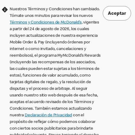
Nuestros Términos y Condiciones han cambiado.
Aceptar
Tómate unos minutos para revisar los nuevos
Términos y Condiciones de McDonald’s
, vigentes
a partir del 24 de agosto de 2026, los cuales
incluyen actualizaciones de nuestra experiencia
Mobile Order & Pay (incluyendo órdenes por
internet o como invitado, cancelaciones y
reembolsos), el programa MyMcDonald’s Rewards
(incluyendo las recompensas de los asociados,
las cuales pueden estar sujetas a los términos de
estos), funciones de valor acumulado, como
tarjetas digitales de regalo, y la resolución de
disputas y el proceso de arbitraje. Al seguir
usando nuestro sitio web después de esa fecha,
aceptas el acuerdo revisado de los Términos y
Condiciones. También estamos actualizando
nuestra
Declaración de Privacidad
con el
propósito de reflejar cómo podemos colaborar
con ciertos socios publicitarios para brindarte