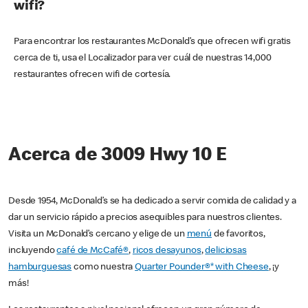
wifi?
Para encontrar los restaurantes McDonald’s que ofrecen wifi gratis
cerca de ti, usa el Localizador para ver cuál de nuestras 14,000
restaurantes ofrecen wifi de cortesía.
Acerca de 3009 Hwy 10 E
Desde 1954, McDonald’s se ha dedicado a servir comida de calidad y a
dar un servicio rápido a precios asequibles para nuestros clientes.
Visita un McDonald’s cercano y elige de un
menú
de favoritos,
incluyendo
café de McCafé®
,
ricos desayunos
,
deliciosas
hamburguesas
como nuestra
Quarter Pounder®* with Cheese
, ¡y
más!