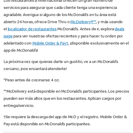
Los restaurantes a nivel nacional ofrecen un gran número de
servicios para asegurar que cada cliente tenga una experiencia
agradable. Averigua si alguno de los McDonald’s en tu área está
abierto 24 horas, ofrece Drive Thru o
McDelivery®**
, y más usando
el
localizador de restaurantes
McDonald’s. Antes de ir, explora
deals
page
para ver nuestras ofertas recientes y para hacer tu orden por
adelantado con
Mobile Order & Pay†
, ¡disponible exclusivamente en el
app de McDonald’s!
La próxima vez que quieras darte un gustito, ve a un McDonald’s
cercano, ¡nos encantará atenderte!
*Peso antes de cocinarse: 4 oz.
**McDelivery está disponible en McDonald’s participantes. Los precios
pueden ser más altos que en los restaurantes. Aplican cargos por
entrega/servicio.
†Se requiere la descarga del app de McD y el registro. Mobile Order &
Pay está disponible en McDonald’s participantes.