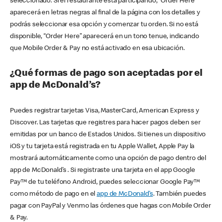
seleccionado. Si el restaurante está participando, “Order Here”
aparecerá en letras negras al final de la página con los detalles y
podrás seleccionar esa opción y comenzar tu orden. Si no está
disponible, “Order Here” aparecerá en un tono tenue, indicando
que Mobile Order & Pay no está activado en esa ubicación.
¿Qué formas de pago son aceptadas por el
app de McDonald’s?
Puedes registrar tarjetas Visa, MasterCard, American Express y
Discover. Las tarjetas que registres para hacer pagos deben ser
emitidas por un banco de Estados Unidos. Si tienes un dispositivo
iOS y tu tarjeta está registrada en tu Apple Wallet, Apple Pay la
mostrará automáticamente como una opción de pago dentro del
app de McDonald’s . Si registraste una tarjeta en el app Google
Pay™ de tu teléfono Android, puedes seleccionar Google Pay™
como método de pago en el
app de McDonald’s
. También puedes
pagar con PayPal y Venmo las órdenes que hagas con Mobile Order
& Pay.