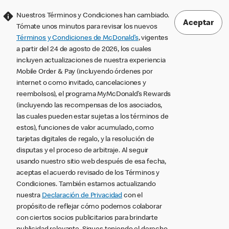
Nuestros Términos y Condiciones han cambiado.
Aceptar
Tómate unos minutos para revisar los nuevos
Términos y Condiciones de McDonald’s
, vigentes
a partir del 24 de agosto de 2026, los cuales
incluyen actualizaciones de nuestra experiencia
Mobile Order & Pay (incluyendo órdenes por
internet o como invitado, cancelaciones y
reembolsos), el programa MyMcDonald’s Rewards
(incluyendo las recompensas de los asociados,
las cuales pueden estar sujetas a los términos de
estos), funciones de valor acumulado, como
tarjetas digitales de regalo, y la resolución de
disputas y el proceso de arbitraje. Al seguir
usando nuestro sitio web después de esa fecha,
aceptas el acuerdo revisado de los Términos y
Condiciones. También estamos actualizando
nuestra
Declaración de Privacidad
con el
propósito de reflejar cómo podemos colaborar
con ciertos socios publicitarios para brindarte