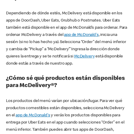
Dependiendo de dónde estés, McDelivery está disponible en los
apps de DoorDash, Uber Eats, Grubhub o Postmates. Uber Eats
también está disponible en el app de McDonald’s para ordenar. Para
ordenar McDelivery a través del
app de McDonald's
, inicia una
sesión (si no lo has hecho ya). Selecciona “Order” del menú inferior
y cambia de “Pickup” a “McDelivery’” Ingresa la dirección donde
quieres la entrega y se te notificará si
McDelivery
está disponible
donde estás a través de nuestro app.
¿Cómo sé qué productos están disponibles
para McDelivery®?
Los productos del menú varían por ubicación/lugar. Para ver qué
productos comestibles están disponibles, selecciona McDelivery
en el
app de McDonald's
y verás los productos disponibles para
entrega por Uber Eats en el app cuando selecciones “Order” en el
menú inferior. También puedes abrir tus apps de DoorDash,