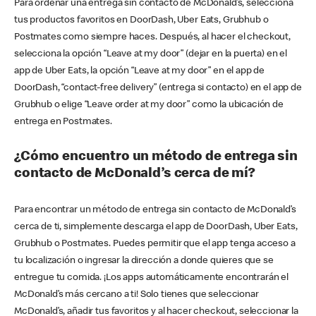
Para ordenar una entrega sin contacto de McDonald’s, selecciona
tus productos favoritos en DoorDash, Uber Eats, Grubhub o
Postmates como siempre haces. Después, al hacer el checkout,
selecciona la opción “Leave at my door” (dejar en la puerta) en el
app de Uber Eats, la opción “Leave at my door” en el app de
DoorDash, “contact-free delivery” (entrega si contacto) en el app de
Grubhub o elige “Leave order at my door” como la ubicación de
entrega en Postmates.
¿Cómo encuentro un método de entrega sin
contacto de McDonald’s cerca de mí?
Para encontrar un método de entrega sin contacto de McDonald’s
cerca de ti, simplemente descarga el app de DoorDash, Uber Eats,
Grubhub o Postmates. Puedes permitir que el app tenga acceso a
tu localización o ingresar la dirección a donde quieres que se
entregue tu comida. ¡Los apps automáticamente encontrarán el
McDonald’s más cercano a ti! Solo tienes que seleccionar
McDonald’s, añadir tus favoritos y al hacer checkout, seleccionar la