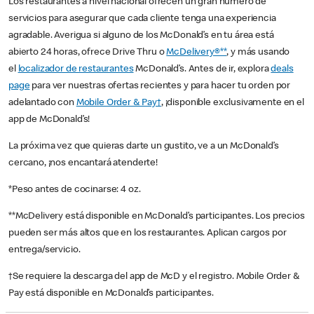
Los restaurantes a nivel nacional ofrecen un gran número de
servicios para asegurar que cada cliente tenga una experiencia
agradable. Averigua si alguno de los McDonald’s en tu área está
abierto 24 horas, ofrece Drive Thru o
McDelivery®**
, y más usando
el
localizador de restaurantes
McDonald’s. Antes de ir, explora
deals
page
para ver nuestras ofertas recientes y para hacer tu orden por
adelantado con
Mobile Order & Pay†
, ¡disponible exclusivamente en el
app de McDonald’s!
La próxima vez que quieras darte un gustito, ve a un McDonald’s
cercano, ¡nos encantará atenderte!
*Peso antes de cocinarse: 4 oz.
**McDelivery está disponible en McDonald’s participantes. Los precios
pueden ser más altos que en los restaurantes. Aplican cargos por
entrega/servicio.
†Se requiere la descarga del app de McD y el registro. Mobile Order &
Pay está disponible en McDonald’s participantes.