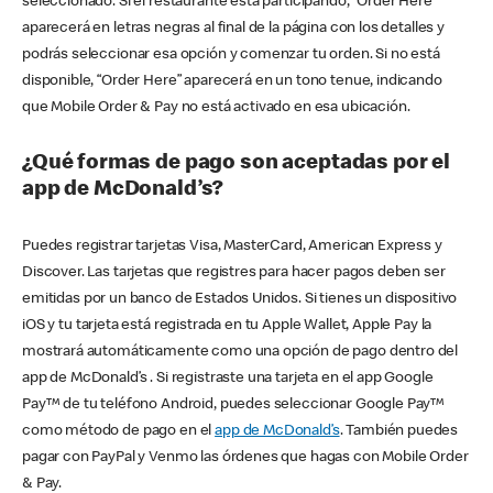
seleccionado. Si el restaurante está participando, “Order Here”
aparecerá en letras negras al final de la página con los detalles y
podrás seleccionar esa opción y comenzar tu orden. Si no está
disponible, “Order Here” aparecerá en un tono tenue, indicando
que Mobile Order & Pay no está activado en esa ubicación.
¿Qué formas de pago son aceptadas por el
app de McDonald’s?
Puedes registrar tarjetas Visa, MasterCard, American Express y
Discover. Las tarjetas que registres para hacer pagos deben ser
emitidas por un banco de Estados Unidos. Si tienes un dispositivo
iOS y tu tarjeta está registrada en tu Apple Wallet, Apple Pay la
mostrará automáticamente como una opción de pago dentro del
app de McDonald’s . Si registraste una tarjeta en el app Google
Pay™ de tu teléfono Android, puedes seleccionar Google Pay™
como método de pago en el
app de McDonald’s
. También puedes
pagar con PayPal y Venmo las órdenes que hagas con Mobile Order
& Pay.