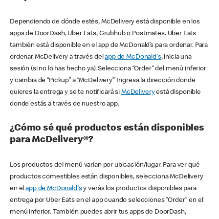
Dependiendo de dónde estés, McDelivery está disponible en los
apps de DoorDash, Uber Eats, Grubhub o Postmates. Uber Eats
también está disponible en el app de McDonald’s para ordenar. Para
ordenar McDelivery a través del
app de McDonald's
, inicia una
sesión (si no lo has hecho ya). Selecciona “Order” del menú inferior
y cambia de “Pickup” a “McDelivery’” Ingresa la dirección donde
quieres la entrega y se te notificará si
McDelivery
está disponible
donde estás a través de nuestro app.
¿Cómo sé qué productos están disponibles
para McDelivery®?
Los productos del menú varían por ubicación/lugar. Para ver qué
productos comestibles están disponibles, selecciona McDelivery
en el
app de McDonald's
y verás los productos disponibles para
entrega por Uber Eats en el app cuando selecciones “Order” en el
menú inferior. También puedes abrir tus apps de DoorDash,