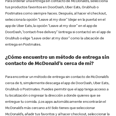
Para ordenar una entrega sin contacto de McDonald’s, selecciona
tus productos favoritos en DoorDash, Uber Eats, Grubhub o
Postmates como siempre haces. Después, al hacer el checkout,
selecciona la opción “Leave at my door” (dejar en la puerta) en el
app de Uber Eats, la opción “Leave at my door” en el app de
DoorDash, “contact-free delivery” (entrega si contacto) en el app de
Grubhub o elige “Leave order at my door” como la ubicación de
entrega en Postmates.
¿Cómo encuentro un método de entrega sin
contacto de McDonald’s cerca de mí?
Para encontrar un método de entrega sin contacto de McDonald’s
cerca de ti, simplemente descarga el app de DoorDash, Uber Eats,
Grubhub o Postmates. Puedes permitir que el app tenga acceso a
tu localización o ingresar la dirección a donde quieres que se
entregue tu comida. ¡Los apps automáticamente encontrarán el
McDonald’s más cercano a ti! Solo tienes que seleccionar
McDonald’s, añadir tus favoritos y al hacer checkout, seleccionar la