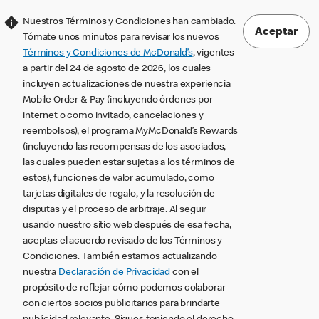
Nuestros Términos y Condiciones han cambiado.
Aceptar
Tómate unos minutos para revisar los nuevos
Términos y Condiciones de McDonald’s
, vigentes
a partir del 24 de agosto de 2026, los cuales
incluyen actualizaciones de nuestra experiencia
Mobile Order & Pay (incluyendo órdenes por
internet o como invitado, cancelaciones y
reembolsos), el programa MyMcDonald’s Rewards
(incluyendo las recompensas de los asociados,
las cuales pueden estar sujetas a los términos de
estos), funciones de valor acumulado, como
tarjetas digitales de regalo, y la resolución de
disputas y el proceso de arbitraje. Al seguir
usando nuestro sitio web después de esa fecha,
aceptas el acuerdo revisado de los Términos y
Condiciones. También estamos actualizando
nuestra
Declaración de Privacidad
con el
propósito de reflejar cómo podemos colaborar
con ciertos socios publicitarios para brindarte