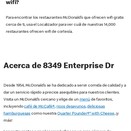
wifi?
Para encontrar los restaurantes McDonald’s que ofrecen wifi gratis
cerca de ti, usa el Localizador para ver cuál de nuestras 14,000
restaurantes ofrecen wifi de cortesía.
Acerca de 8349 Enterprise Dr
Desde 1954, McDonald’s se ha dedicado a servir comida de calidad y a
dar un servicio rápido a precios asequibles para nuestros clientes.
Visita un McDonald’s cercano y elige de un
menú
de favoritos,
incluyendo
café de McCafé®
,
ricos desayunos
,
deliciosas
hamburguesas
como nuestra
Quarter Pounder®* with Cheese
, ¡y
más!