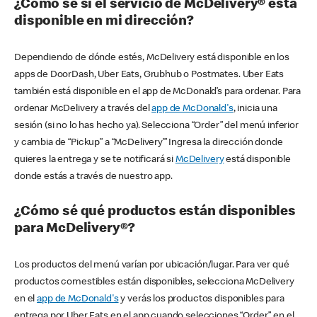
¿Cómo sé si el servicio de McDelivery® está
disponible en mi dirección?
Dependiendo de dónde estés, McDelivery está disponible en los
apps de DoorDash, Uber Eats, Grubhub o Postmates. Uber Eats
también está disponible en el app de McDonald’s para ordenar. Para
ordenar McDelivery a través del
app de McDonald's
, inicia una
sesión (si no lo has hecho ya). Selecciona “Order” del menú inferior
y cambia de “Pickup” a “McDelivery’” Ingresa la dirección donde
quieres la entrega y se te notificará si
McDelivery
está disponible
donde estás a través de nuestro app.
¿Cómo sé qué productos están disponibles
para McDelivery®?
Los productos del menú varían por ubicación/lugar. Para ver qué
productos comestibles están disponibles, selecciona McDelivery
en el
app de McDonald's
y verás los productos disponibles para
entrega por Uber Eats en el app cuando selecciones “Order” en el