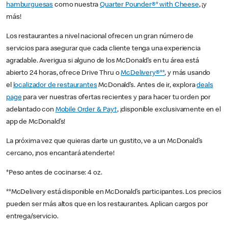
hamburguesas
como nuestra
Quarter Pounder®* with Cheese
, ¡y
más!
Los restaurantes a nivel nacional ofrecen un gran número de
servicios para asegurar que cada cliente tenga una experiencia
agradable. Averigua si alguno de los McDonald’s en tu área está
abierto 24 horas, ofrece Drive Thru o
McDelivery®**
, y más usando
el
localizador de restaurantes
McDonald’s. Antes de ir, explora
deals
page
para ver nuestras ofertas recientes y para hacer tu orden por
adelantado con
Mobile Order & Pay†
, ¡disponible exclusivamente en el
app de McDonald’s!
La próxima vez que quieras darte un gustito, ve a un McDonald’s
cercano, ¡nos encantará atenderte!
*Peso antes de cocinarse: 4 oz.
**McDelivery está disponible en McDonald’s participantes. Los precios
pueden ser más altos que en los restaurantes. Aplican cargos por
entrega/servicio.