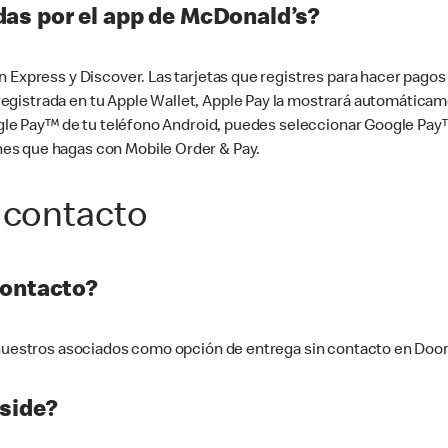
as por el app de McDonald’s?
n Express y Discover. Las tarjetas que registres para hacer pago
tá registrada en tu Apple Wallet, Apple Pay la mostrará automáti
Google Pay™ de tu teléfono Android, puedes seleccionar Google P
es que hagas con Mobile Order & Pay.
 contacto
contacto?
e nuestros asociados como opción de entrega sin contacto en Doo
side?