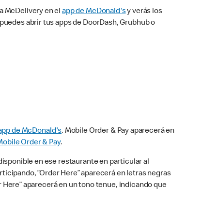
na McDelivery en el
app de McDonald's
y verás los
n puedes abrir tus apps de DoorDash, Grubhub o
app de McDonald's
. Mobile Order & Pay aparecerá en
Mobile Order & Pay
.
isponible en ese restaurante en particular al
articipando, “Order Here” aparecerá en letras negras
der Here” aparecerá en un tono tenue, indicando que