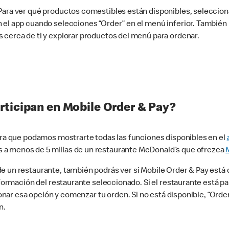
 Para ver qué productos comestibles están disponibles, seleccio
n el app cuando selecciones “Order” en el menú inferior. Tambié
 cerca de ti y explorar productos del menú para ordenar.
rticipan en Mobile Order & Pay?
para que podamos mostrarte todas las funciones disponibles en el
 a menos de 5 millas de un restaurante McDonald’s que ofrezca
 un restaurante, también podrás ver si Mobile Order & Pay está d
información del restaurante seleccionado. Si el restaurante está p
ccionar esa opción y comenzar tu orden. Si no está disponible, “Or
n.