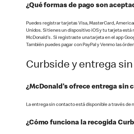
¿Qué formas de pago son aceptad
Puedes registrar tarjetas Visa, MasterCard, America
Unidos. Si tienes un dispositivo iOS y tu tarjeta es
McDonald’s . Si registraste una tarjeta en el app 
También puedes pagar con PayPal y Venmo las órden
Curbside y entrega sin
¿McDonald’s ofrece entrega sin 
La entrega sin contacto está disponible a través d
¿Cómo funciona la recogida Curb