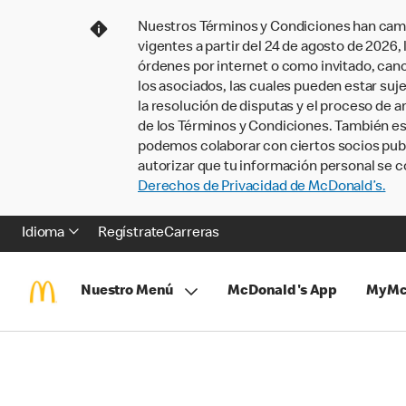
Nuestros Términos y Condiciones han camb
vigentes a partir del 24 de agosto de 2026
órdenes por internet o como invitado, ca
los asociados, las cuales pueden estar suje
la resolución de disputas y el proceso de a
de los Términos y Condiciones. También e
podemos colaborar con ciertos socios publi
autorizar que tu información personal se c
Derechos de Privacidad de McDonald’s.
Idioma
Regístrate
Carreras
Nuestro Menú
McDonald's App
MyMc