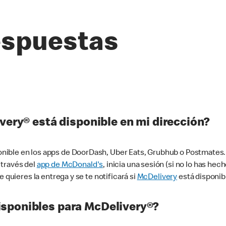
espuestas
very® está disponible en mi dirección?
ible en los apps de DoorDash, Uber Eats, Grubhub o Postmates. 
 través del
app de McDonald's
, inicia una sesión (si no lo has he
 quieres la entrega y se te notificará si
McDelivery
está disponib
sponibles para McDelivery®?