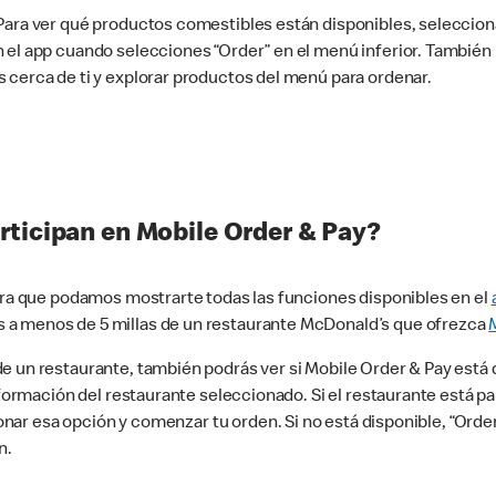
 Para ver qué productos comestibles están disponibles, seleccio
n el app cuando selecciones “Order” en el menú inferior. Tambié
 cerca de ti y explorar productos del menú para ordenar.
rticipan en Mobile Order & Pay?
para que podamos mostrarte todas las funciones disponibles en el
 a menos de 5 millas de un restaurante McDonald’s que ofrezca
 un restaurante, también podrás ver si Mobile Order & Pay está d
información del restaurante seleccionado. Si el restaurante está p
ccionar esa opción y comenzar tu orden. Si no está disponible, “Or
n.