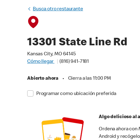
Busca otro restaurante
13301 State Line Rd
Kansas City, MO 64145
Cómo llegar
(816) 941-7181
Abierto ahora
•
Cierra a las 11:00 PM
Programar como ubicación preferida
Algo delicioso al
Ordena ahora con M
Android y recógelo