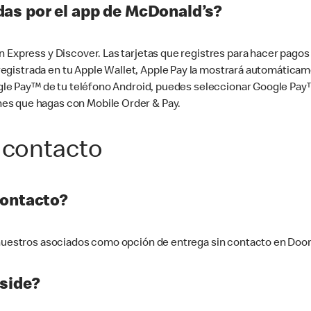
as por el app de McDonald’s?
n Express y Discover. Las tarjetas que registres para hacer pago
tá registrada en tu Apple Wallet, Apple Pay la mostrará automáti
Google Pay™ de tu teléfono Android, puedes seleccionar Google P
es que hagas con Mobile Order & Pay.
 contacto
contacto?
e nuestros asociados como opción de entrega sin contacto en Doo
side?