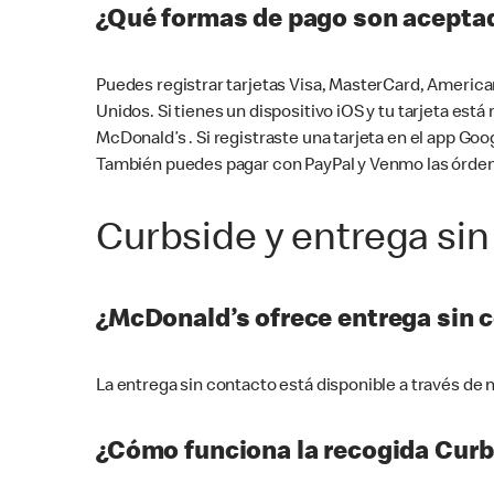
¿Qué formas de pago son aceptad
Puedes registrar tarjetas Visa, MasterCard, America
Unidos. Si tienes un dispositivo iOS y tu tarjeta es
McDonald’s . Si registraste una tarjeta en el app 
También puedes pagar con PayPal y Venmo las órden
Curbside y entrega sin
¿McDonald’s ofrece entrega sin 
La entrega sin contacto está disponible a través d
¿Cómo funciona la recogida Curb