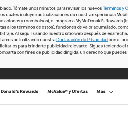
iado. Tómate unos minutos para revisar los nuevos
Términos y 
, los cuales incluyen actualizaciones de nuestra experiencia Mobi
ncelaciones y reembolsos), el programa MyMcDonald’s Rewards (
tas a los términos de estos), funciones de valor acumulado, como 
rbitraje. Al seguir usando nuestro sitio web después de esa fecha
stamos actualizando nuestra
Declaración de Privacidad
con el pro
citarios para brindarte publicidad relevante. Sigues teniendo el
omparta con fines de publicidad dirigida, un derecho que puedes 
Donald's Rewards
McValue® y Ofertas
Mas