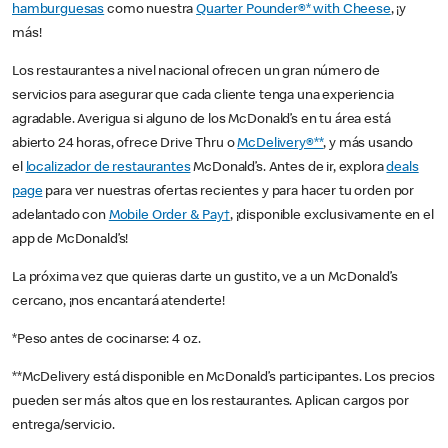
hamburguesas
como nuestra
Quarter Pounder®* with Cheese
, ¡y
más!
Los restaurantes a nivel nacional ofrecen un gran número de
servicios para asegurar que cada cliente tenga una experiencia
agradable. Averigua si alguno de los McDonald’s en tu área está
abierto 24 horas, ofrece Drive Thru o
McDelivery®**
, y más usando
el
localizador de restaurantes
McDonald’s. Antes de ir, explora
deals
page
para ver nuestras ofertas recientes y para hacer tu orden por
adelantado con
Mobile Order & Pay†
, ¡disponible exclusivamente en el
app de McDonald’s!
La próxima vez que quieras darte un gustito, ve a un McDonald’s
cercano, ¡nos encantará atenderte!
*Peso antes de cocinarse: 4 oz.
**McDelivery está disponible en McDonald’s participantes. Los precios
pueden ser más altos que en los restaurantes. Aplican cargos por
entrega/servicio.