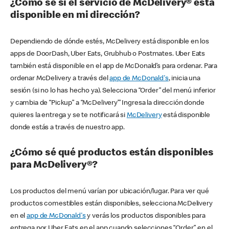
¿Cómo sé si el servicio de McDelivery® está
disponible en mi dirección?
Dependiendo de dónde estés, McDelivery está disponible en los
apps de DoorDash, Uber Eats, Grubhub o Postmates. Uber Eats
también está disponible en el app de McDonald’s para ordenar. Para
ordenar McDelivery a través del
app de McDonald's
, inicia una
sesión (si no lo has hecho ya). Selecciona “Order” del menú inferior
y cambia de “Pickup” a “McDelivery’” Ingresa la dirección donde
quieres la entrega y se te notificará si
McDelivery
está disponible
donde estás a través de nuestro app.
¿Cómo sé qué productos están disponibles
para McDelivery®?
Los productos del menú varían por ubicación/lugar. Para ver qué
productos comestibles están disponibles, selecciona McDelivery
en el
app de McDonald's
y verás los productos disponibles para
entrega por Uber Eats en el app cuando selecciones “Order” en el