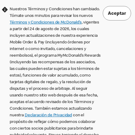
Nuestros Términos y Condiciones han cambiado.
Aceptar
Tómate unos minutos para revisar los nuevos
Términos y Condiciones de McDonald’s
, vigentes
a partir del 24 de agosto de 2026, los cuales
incluyen actualizaciones de nuestra experiencia
Mobile Order & Pay (incluyendo órdenes por
internet o como invitado, cancelaciones y
reembolsos), el programa MyMcDonald’s Rewards
(incluyendo las recompensas de los asociados,
las cuales pueden estar sujetas a los términos de
estos), funciones de valor acumulado, como
tarjetas digitales de regalo, y la resolución de
disputas y el proceso de arbitraje. Al seguir
usando nuestro sitio web después de esa fecha,
aceptas el acuerdo revisado de los Términos y
Condiciones. También estamos actualizando
nuestra
Declaración de Privacidad
con el
propósito de reflejar cómo podemos colaborar
con ciertos socios publicitarios para brindarte