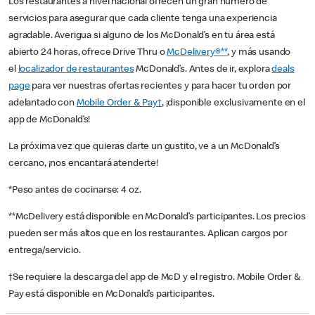
Los restaurantes a nivel nacional ofrecen un gran número de
servicios para asegurar que cada cliente tenga una experiencia
agradable. Averigua si alguno de los McDonald’s en tu área está
abierto 24 horas, ofrece Drive Thru o
McDelivery®**
, y más usando
el
localizador de restaurantes
McDonald’s. Antes de ir, explora
deals
page
para ver nuestras ofertas recientes y para hacer tu orden por
adelantado con
Mobile Order & Pay†
, ¡disponible exclusivamente en el
app de McDonald’s!
La próxima vez que quieras darte un gustito, ve a un McDonald’s
cercano, ¡nos encantará atenderte!
*Peso antes de cocinarse: 4 oz.
**McDelivery está disponible en McDonald’s participantes. Los precios
pueden ser más altos que en los restaurantes. Aplican cargos por
entrega/servicio.
†Se requiere la descarga del app de McD y el registro. Mobile Order &
Pay está disponible en McDonald’s participantes.