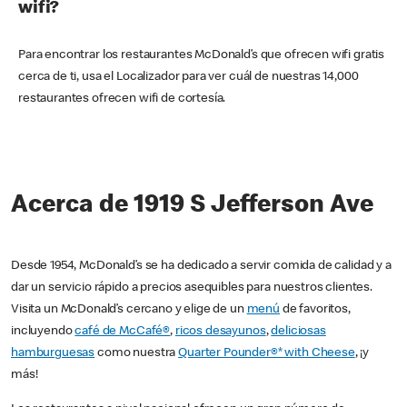
wifi?
Para encontrar los restaurantes McDonald’s que ofrecen wifi gratis
cerca de ti, usa el Localizador para ver cuál de nuestras 14,000
restaurantes ofrecen wifi de cortesía.
Acerca de 1919 S Jefferson Ave
Desde 1954, McDonald’s se ha dedicado a servir comida de calidad y a
dar un servicio rápido a precios asequibles para nuestros clientes.
Visita un McDonald’s cercano y elige de un
menú
de favoritos,
incluyendo
café de McCafé®
,
ricos desayunos
,
deliciosas
hamburguesas
como nuestra
Quarter Pounder®* with Cheese
, ¡y
más!