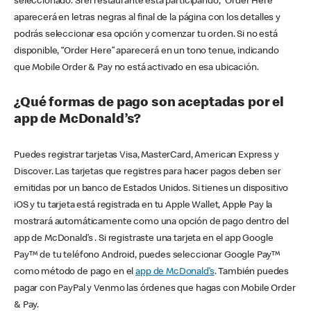
seleccionado. Si el restaurante está participando, “Order Here”
aparecerá en letras negras al final de la página con los detalles y
podrás seleccionar esa opción y comenzar tu orden. Si no está
disponible, “Order Here” aparecerá en un tono tenue, indicando
que Mobile Order & Pay no está activado en esa ubicación.
¿Qué formas de pago son aceptadas por el
app de McDonald’s?
Puedes registrar tarjetas Visa, MasterCard, American Express y
Discover. Las tarjetas que registres para hacer pagos deben ser
emitidas por un banco de Estados Unidos. Si tienes un dispositivo
iOS y tu tarjeta está registrada en tu Apple Wallet, Apple Pay la
mostrará automáticamente como una opción de pago dentro del
app de McDonald’s . Si registraste una tarjeta en el app Google
Pay™ de tu teléfono Android, puedes seleccionar Google Pay™
como método de pago en el
app de McDonald’s
. También puedes
pagar con PayPal y Venmo las órdenes que hagas con Mobile Order
& Pay.