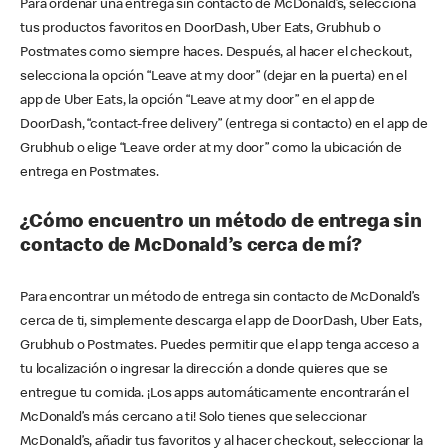
Para ordenar una entrega sin contacto de McDonald’s, selecciona
tus productos favoritos en DoorDash, Uber Eats, Grubhub o
Postmates como siempre haces. Después, al hacer el checkout,
selecciona la opción “Leave at my door” (dejar en la puerta) en el
app de Uber Eats, la opción “Leave at my door” en el app de
DoorDash, “contact-free delivery” (entrega si contacto) en el app de
Grubhub o elige “Leave order at my door” como la ubicación de
entrega en Postmates.
¿Cómo encuentro un método de entrega sin
contacto de McDonald’s cerca de mí?
Para encontrar un método de entrega sin contacto de McDonald’s
cerca de ti, simplemente descarga el app de DoorDash, Uber Eats,
Grubhub o Postmates. Puedes permitir que el app tenga acceso a
tu localización o ingresar la dirección a donde quieres que se
entregue tu comida. ¡Los apps automáticamente encontrarán el
McDonald’s más cercano a ti! Solo tienes que seleccionar
McDonald’s, añadir tus favoritos y al hacer checkout, seleccionar la