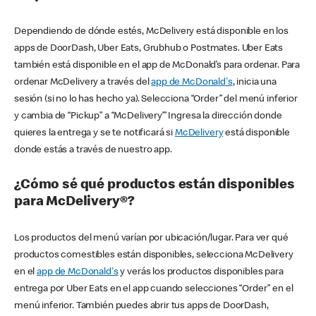
Dependiendo de dónde estés, McDelivery está disponible en los
apps de DoorDash, Uber Eats, Grubhub o Postmates. Uber Eats
también está disponible en el app de McDonald’s para ordenar. Para
ordenar McDelivery a través del
app de McDonald's
, inicia una
sesión (si no lo has hecho ya). Selecciona “Order” del menú inferior
y cambia de “Pickup” a “McDelivery’” Ingresa la dirección donde
quieres la entrega y se te notificará si
McDelivery
está disponible
donde estás a través de nuestro app.
¿Cómo sé qué productos están disponibles
para McDelivery®?
Los productos del menú varían por ubicación/lugar. Para ver qué
productos comestibles están disponibles, selecciona McDelivery
en el
app de McDonald's
y verás los productos disponibles para
entrega por Uber Eats en el app cuando selecciones “Order” en el
menú inferior. También puedes abrir tus apps de DoorDash,