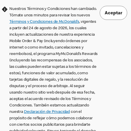
Nuestros Términos y Condiciones han cambiado.
Aceptar
Tómate unos minutos para revisar los nuevos
Términos y Condiciones de McDonald’s
, vigentes
a partir del 24 de agosto de 2026, los cuales
incluyen actualizaciones de nuestra experiencia
Mobile Order & Pay (incluyendo órdenes por
internet o como invitado, cancelaciones y
reembolsos), el programa MyMcDonald’s Rewards
(incluyendo las recompensas de los asociados,
las cuales pueden estar sujetas a los términos de
estos), funciones de valor acumulado, como
tarjetas digitales de regalo, y la resolución de
disputas y el proceso de arbitraje. Al seguir
usando nuestro sitio web después de esa fecha,
aceptas el acuerdo revisado de los Términos y
Condiciones. También estamos actualizando
nuestra
Declaración de Privacidad
con el
propósito de reflejar cómo podemos colaborar
con ciertos socios publicitarios para brindarte