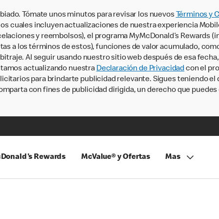
iado. Tómate unos minutos para revisar los nuevos
Términos y 
, los cuales incluyen actualizaciones de nuestra experiencia Mobi
ncelaciones y reembolsos), el programa MyMcDonald’s Rewards (
tas a los términos de estos), funciones de valor acumulado, como 
rbitraje. Al seguir usando nuestro sitio web después de esa fecha
stamos actualizando nuestra
Declaración de Privacidad
con el pro
citarios para brindarte publicidad relevante. Sigues teniendo el
omparta con fines de publicidad dirigida, un derecho que puedes 
Donald's Rewards
McValue® y Ofertas
Mas