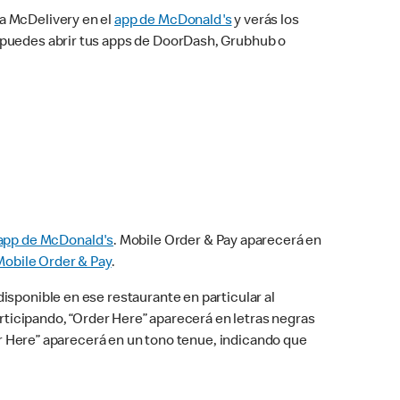
na McDelivery en el
app de McDonald's
y verás los
n puedes abrir tus apps de DoorDash, Grubhub o
app de McDonald's
. Mobile Order & Pay aparecerá en
Mobile Order & Pay
.
isponible en ese restaurante en particular al
articipando, “Order Here” aparecerá en letras negras
der Here” aparecerá en un tono tenue, indicando que