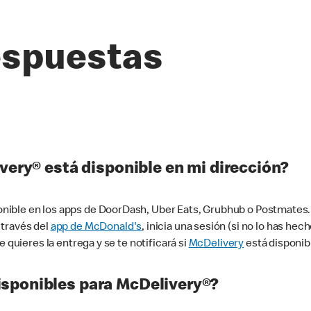
espuestas
very® está disponible en mi dirección?
ible en los apps de DoorDash, Uber Eats, Grubhub o Postmates. 
 través del
app de McDonald's
, inicia una sesión (si no lo has he
 quieres la entrega y se te notificará si
McDelivery
está disponib
sponibles para McDelivery®?