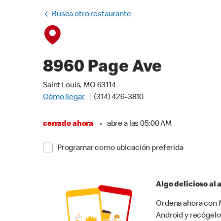
Busca otro restaurante
8960 Page Ave
Saint Louis, MO 63114
Cómo llegar
(314) 426-3810
cerrado ahora
•
abre a las 05:00 AM
Programar como ubicación preferida
Algo delicioso al
Ordena ahora con M
Android y recógelo