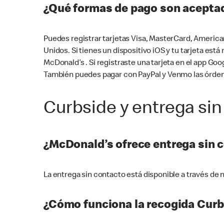
¿Qué formas de pago son aceptad
Puedes registrar tarjetas Visa, MasterCard, America
Unidos. Si tienes un dispositivo iOS y tu tarjeta es
McDonald’s . Si registraste una tarjeta en el app 
También puedes pagar con PayPal y Venmo las órden
Curbside y entrega sin
¿McDonald’s ofrece entrega sin 
La entrega sin contacto está disponible a través d
¿Cómo funciona la recogida Curb