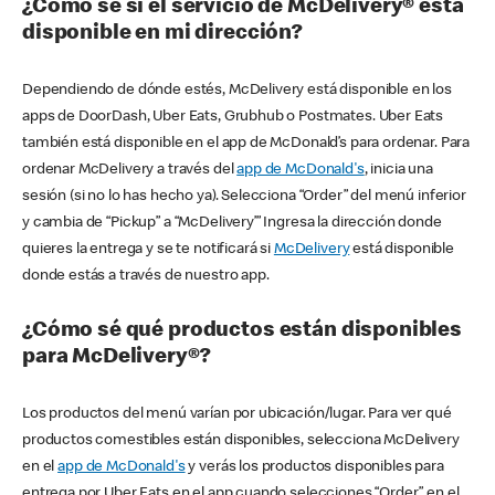
¿Cómo sé si el servicio de McDelivery® está
disponible en mi dirección?
Dependiendo de dónde estés, McDelivery está disponible en los
apps de DoorDash, Uber Eats, Grubhub o Postmates. Uber Eats
también está disponible en el app de McDonald’s para ordenar. Para
ordenar McDelivery a través del
app de McDonald's
, inicia una
sesión (si no lo has hecho ya). Selecciona “Order” del menú inferior
y cambia de “Pickup” a “McDelivery’” Ingresa la dirección donde
quieres la entrega y se te notificará si
McDelivery
está disponible
donde estás a través de nuestro app.
¿Cómo sé qué productos están disponibles
para McDelivery®?
Los productos del menú varían por ubicación/lugar. Para ver qué
productos comestibles están disponibles, selecciona McDelivery
en el
app de McDonald's
y verás los productos disponibles para
entrega por Uber Eats en el app cuando selecciones “Order” en el