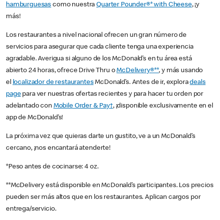
hamburguesas
como nuestra
Quarter Pounder®* with Cheese
, ¡y
más!
Los restaurantes a nivel nacional ofrecen un gran número de
servicios para asegurar que cada cliente tenga una experiencia
agradable. Averigua si alguno de los McDonald’s en tu área está
abierto 24 horas, ofrece Drive Thru o
McDelivery®**
, y más usando
el
localizador de restaurantes
McDonald’s. Antes de ir, explora
deals
page
para ver nuestras ofertas recientes y para hacer tu orden por
adelantado con
Mobile Order & Pay†
, ¡disponible exclusivamente en el
app de McDonald’s!
La próxima vez que quieras darte un gustito, ve a un McDonald’s
cercano, ¡nos encantará atenderte!
*Peso antes de cocinarse: 4 oz.
**McDelivery está disponible en McDonald’s participantes. Los precios
pueden ser más altos que en los restaurantes. Aplican cargos por
entrega/servicio.