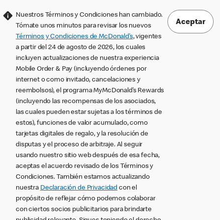
Nuestros Términos y Condiciones han cambiado.
Aceptar
Tómate unos minutos para revisar los nuevos
Términos y Condiciones de McDonald’s
, vigentes
a partir del 24 de agosto de 2026, los cuales
incluyen actualizaciones de nuestra experiencia
Mobile Order & Pay (incluyendo órdenes por
internet o como invitado, cancelaciones y
reembolsos), el programa MyMcDonald’s Rewards
(incluyendo las recompensas de los asociados,
las cuales pueden estar sujetas a los términos de
estos), funciones de valor acumulado, como
tarjetas digitales de regalo, y la resolución de
disputas y el proceso de arbitraje. Al seguir
usando nuestro sitio web después de esa fecha,
aceptas el acuerdo revisado de los Términos y
Condiciones. También estamos actualizando
nuestra
Declaración de Privacidad
con el
propósito de reflejar cómo podemos colaborar
con ciertos socios publicitarios para brindarte