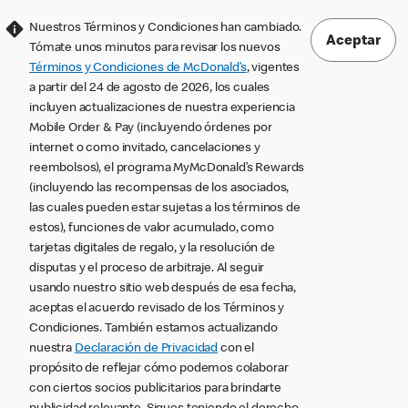
Nuestros Términos y Condiciones han cambiado.
Aceptar
Tómate unos minutos para revisar los nuevos
Términos y Condiciones de McDonald’s
, vigentes
a partir del 24 de agosto de 2026, los cuales
incluyen actualizaciones de nuestra experiencia
Mobile Order & Pay (incluyendo órdenes por
internet o como invitado, cancelaciones y
reembolsos), el programa MyMcDonald’s Rewards
(incluyendo las recompensas de los asociados,
las cuales pueden estar sujetas a los términos de
estos), funciones de valor acumulado, como
tarjetas digitales de regalo, y la resolución de
disputas y el proceso de arbitraje. Al seguir
usando nuestro sitio web después de esa fecha,
aceptas el acuerdo revisado de los Términos y
Condiciones. También estamos actualizando
nuestra
Declaración de Privacidad
con el
propósito de reflejar cómo podemos colaborar
con ciertos socios publicitarios para brindarte