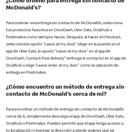
¿Cómo ordeno para entrega sin contacto de
McDonald’s?
Para ordenar una entrega sin contacto de McDonald’s, selecciona
tus productos favoritos en DoorDash, Uber Eats, Grubhub o
Postmates como siempre haces. Después, al hacer el checkout,
selecciona la opción “Leave at my door” (dejar en la puerta) en el
app de Uber Eats, la opción “Leave at my door” en el app de
DoorDash, “contact-free delivery” (entrega si contacto) en el app de
Grubhub o elige “Leave order at my door” como la ubicación de
entrega en Postmates.
¿Cómo encuentro un método de entrega sin
contacto de McDonald’s cerca de mí?
Para encontrar un método de entrega sin contacto de McDonald’s
cerca de ti, simplemente descarga el app de DoorDash, Uber Eats,
Grubhub o Postmates. Puedes permitir que el app tenga acceso a
tu localización o ingresar la dirección a donde quieres que se