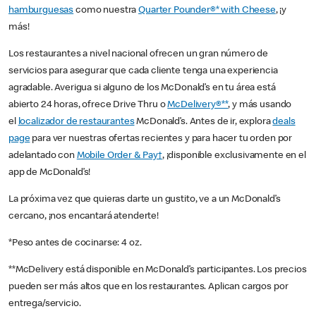
hamburguesas
como nuestra
Quarter Pounder®* with Cheese
, ¡y
más!
Los restaurantes a nivel nacional ofrecen un gran número de
servicios para asegurar que cada cliente tenga una experiencia
agradable. Averigua si alguno de los McDonald’s en tu área está
abierto 24 horas, ofrece Drive Thru o
McDelivery®**
, y más usando
el
localizador de restaurantes
McDonald’s. Antes de ir, explora
deals
page
para ver nuestras ofertas recientes y para hacer tu orden por
adelantado con
Mobile Order & Pay†
, ¡disponible exclusivamente en el
app de McDonald’s!
La próxima vez que quieras darte un gustito, ve a un McDonald’s
cercano, ¡nos encantará atenderte!
*Peso antes de cocinarse: 4 oz.
**McDelivery está disponible en McDonald’s participantes. Los precios
pueden ser más altos que en los restaurantes. Aplican cargos por
entrega/servicio.