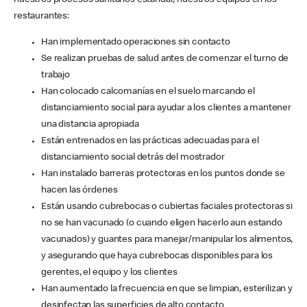
nuestros procesos sanitarios estándar, nuestros equipos en los
restaurantes:
Han implementado operaciones sin contacto
Se realizan pruebas de salud antes de comenzar el turno de
trabajo
Han colocado calcomanías en el suelo marcando el
distanciamiento social para ayudar a los clientes a mantener
una distancia apropiada
Están entrenados en las prácticas adecuadas para el
distanciamiento social detrás del mostrador
Han instalado barreras protectoras en los puntos donde se
hacen las órdenes
Están usando cubrebocas o cubiertas faciales protectoras si
no se han vacunado (o cuando eligen hacerlo aun estando
vacunados) y guantes para manejar/manipular los alimentos,
y asegurando que haya cubrebocas disponibles para los
gerentes, el equipo y los clientes
Han aumentado la frecuencia en que se limpian, esterilizan y
desinfectan las superficies de alto contacto