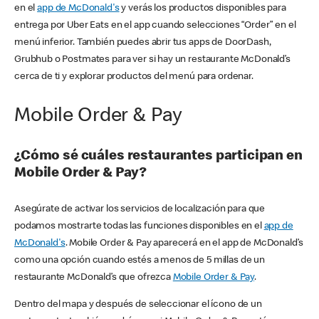
en el
app de McDonald's
y verás los productos disponibles para
entrega por Uber Eats en el app cuando selecciones “Order” en el
menú inferior. También puedes abrir tus apps de DoorDash,
Grubhub o Postmates para ver si hay un restaurante McDonald’s
cerca de ti y explorar productos del menú para ordenar.
Mobile Order & Pay
¿Cómo sé cuáles restaurantes participan en
Mobile Order & Pay?
Asegúrate de activar los servicios de localización para que
podamos mostrarte todas las funciones disponibles en el
app de
McDonald's
. Mobile Order & Pay aparecerá en el app de McDonald’s
como una opción cuando estés a menos de 5 millas de un
restaurante McDonald’s que ofrezca
Mobile Order & Pay
.
Dentro del mapa y después de seleccionar el ícono de un