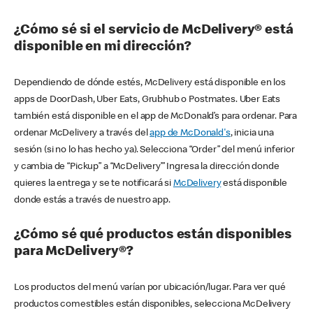
¿Cómo sé si el servicio de McDelivery® está
disponible en mi dirección?
Dependiendo de dónde estés, McDelivery está disponible en los
apps de DoorDash, Uber Eats, Grubhub o Postmates. Uber Eats
también está disponible en el app de McDonald’s para ordenar. Para
ordenar McDelivery a través del
app de McDonald's
, inicia una
sesión (si no lo has hecho ya). Selecciona “Order” del menú inferior
y cambia de “Pickup” a “McDelivery’” Ingresa la dirección donde
quieres la entrega y se te notificará si
McDelivery
está disponible
donde estás a través de nuestro app.
¿Cómo sé qué productos están disponibles
para McDelivery®?
Los productos del menú varían por ubicación/lugar. Para ver qué
productos comestibles están disponibles, selecciona McDelivery