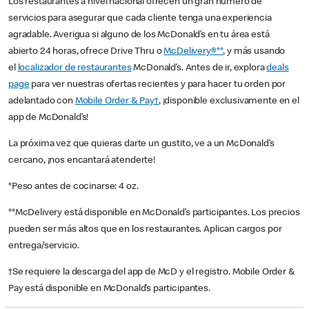
Los restaurantes a nivel nacional ofrecen un gran número de
servicios para asegurar que cada cliente tenga una experiencia
agradable. Averigua si alguno de los McDonald’s en tu área está
abierto 24 horas, ofrece Drive Thru o
McDelivery®**
, y más usando
el
localizador de restaurantes
McDonald’s. Antes de ir, explora
deals
page
para ver nuestras ofertas recientes y para hacer tu orden por
adelantado con
Mobile Order & Pay†
, ¡disponible exclusivamente en el
app de McDonald’s!
La próxima vez que quieras darte un gustito, ve a un McDonald’s
cercano, ¡nos encantará atenderte!
*Peso antes de cocinarse: 4 oz.
**McDelivery está disponible en McDonald’s participantes. Los precios
pueden ser más altos que en los restaurantes. Aplican cargos por
entrega/servicio.
†Se requiere la descarga del app de McD y el registro. Mobile Order &
Pay está disponible en McDonald’s participantes.