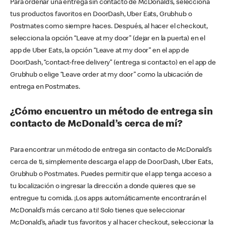
Para ordenar una entrega sin contacto de McDonald’s, selecciona
tus productos favoritos en DoorDash, Uber Eats, Grubhub o
Postmates como siempre haces. Después, al hacer el checkout,
selecciona la opción “Leave at my door” (dejar en la puerta) en el
app de Uber Eats, la opción “Leave at my door” en el app de
DoorDash, “contact-free delivery” (entrega si contacto) en el app de
Grubhub o elige “Leave order at my door” como la ubicación de
entrega en Postmates.
¿Cómo encuentro un método de entrega sin
contacto de McDonald’s cerca de mí?
Para encontrar un método de entrega sin contacto de McDonald’s
cerca de ti, simplemente descarga el app de DoorDash, Uber Eats,
Grubhub o Postmates. Puedes permitir que el app tenga acceso a
tu localización o ingresar la dirección a donde quieres que se
entregue tu comida. ¡Los apps automáticamente encontrarán el
McDonald’s más cercano a ti! Solo tienes que seleccionar
McDonald’s, añadir tus favoritos y al hacer checkout, seleccionar la