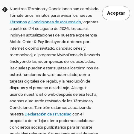
Nuestros Términos y Condiciones han cambiado.
Aceptar
Tómate unos minutos para revisar los nuevos
Términos y Condiciones de McDonald’s
, vigentes
a partir del 24 de agosto de 2026, los cuales
incluyen actualizaciones de nuestra experiencia
Mobile Order & Pay (incluyendo órdenes por
internet o como invitado, cancelaciones y
reembolsos), el programa MyMcDonald’s Rewards
(incluyendo las recompensas de los asociados,
las cuales pueden estar sujetas a los términos de
estos), funciones de valor acumulado, como
tarjetas digitales de regalo, y la resolución de
disputas y el proceso de arbitraje. Al seguir
usando nuestro sitio web después de esa fecha,
aceptas el acuerdo revisado de los Términos y
Condiciones. También estamos actualizando
nuestra
Declaración de Privacidad
con el
propósito de reflejar cómo podemos colaborar
con ciertos socios publicitarios para brindarte