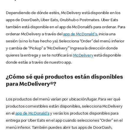
Dependiendo de dónde estés, McDelivery está disponible en los
apps de DoorDash, Uber Eats, Grubhub o Postmates. Uber Eats
también está disponible en el app de McDonald’s para ordenar. Para
ordenar McDelivery a través del
app de McDonald's
, inicia una
sesión (si no lo has hecho ya). Selecciona “Order” del menú inferior
y cambia de “Pickup” a “McDelivery’” Ingresa la dirección donde
quieres la entrega y se te notificará si
McDelivery
está disponible
donde estás a través de nuestro app.
¿Cómo sé qué productos están disponibles
para McDelivery®?
Los productos del menú varían por ubicación/lugar. Para ver qué
productos comestibles están disponibles, selecciona McDelivery
en el
app de McDonald's
y verás los productos disponibles para
entrega por Uber Eats en el app cuando selecciones “Order” en el
menú inferior. También puedes abrir tus apps de DoorDash,