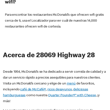
wifi?
Para encontrar los restaurantes McDonald’s que ofrecen wifi gratis
cerca de ti, usa el Localizador para ver cuál de nuestras 14,000
restaurantes ofrecen wifi de cortesía.
Acerca de 28069 Highway 28
Desde 1954, McDonald’s se ha dedicado a servir comida de calidad y a
dar un servicio rápido a precios asequibles para nuestros clientes.
Visita un McDonald’s cercano y elige de un
menú
de favoritos,
incluyendo
café de McCafé®
,
ricos desayunos
,
deliciosas
hamburguesas
como nuestra
Quarter Pounder®* with Cheese
, ¡y
más!