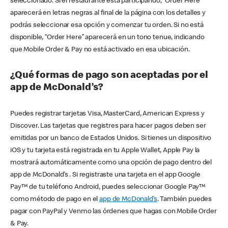
seleccionado. Si el restaurante está participando, “Order Here”
aparecerá en letras negras al final de la página con los detalles y
podrás seleccionar esa opción y comenzar tu orden. Si no está
disponible, “Order Here” aparecerá en un tono tenue, indicando
que Mobile Order & Pay no está activado en esa ubicación.
¿Qué formas de pago son aceptadas por el
app de McDonald’s?
Puedes registrar tarjetas Visa, MasterCard, American Express y
Discover. Las tarjetas que registres para hacer pagos deben ser
emitidas por un banco de Estados Unidos. Si tienes un dispositivo
iOS y tu tarjeta está registrada en tu Apple Wallet, Apple Pay la
mostrará automáticamente como una opción de pago dentro del
app de McDonald’s . Si registraste una tarjeta en el app Google
Pay™ de tu teléfono Android, puedes seleccionar Google Pay™
como método de pago en el
app de McDonald’s
. También puedes
pagar con PayPal y Venmo las órdenes que hagas con Mobile Order
& Pay.