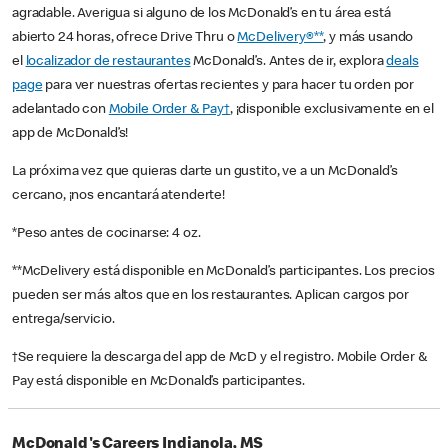
agradable. Averigua si alguno de los McDonald’s en tu área está
abierto 24 horas, ofrece Drive Thru o
McDelivery®**
, y más usando
el
localizador de restaurantes
McDonald’s. Antes de ir, explora
deals
page
para ver nuestras ofertas recientes y para hacer tu orden por
adelantado con
Mobile Order & Pay†
, ¡disponible exclusivamente en el
app de McDonald’s!
La próxima vez que quieras darte un gustito, ve a un McDonald’s
cercano, ¡nos encantará atenderte!
*Peso antes de cocinarse: 4 oz.
**McDelivery está disponible en McDonald’s participantes. Los precios
pueden ser más altos que en los restaurantes. Aplican cargos por
entrega/servicio.
†Se requiere la descarga del app de McD y el registro. Mobile Order &
Pay está disponible en McDonald’s participantes.
McDonald's Careers Indianola, MS