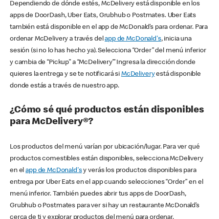
Dependiendo de dónde estés, McDelivery está disponible en los
apps de DoorDash, Uber Eats, Grubhub o Postmates. Uber Eats
también está disponible en el app de McDonald’s para ordenar. Para
ordenar McDelivery a través del
app de McDonald's
, inicia una
sesión (si no lo has hecho ya). Selecciona “Order” del menú inferior
y cambia de “Pickup” a “McDelivery’” Ingresa la dirección donde
quieres la entrega y se te notificará si
McDelivery
está disponible
donde estás a través de nuestro app.
¿Cómo sé qué productos están disponibles
para McDelivery®?
Los productos del menú varían por ubicación/lugar. Para ver qué
productos comestibles están disponibles, selecciona McDelivery
en el
app de McDonald's
y verás los productos disponibles para
entrega por Uber Eats en el app cuando selecciones “Order” en el
menú inferior. También puedes abrir tus apps de DoorDash,
Grubhub o Postmates para ver si hay un restaurante McDonald’s
cerca de ti y explorar productos del menú para ordenar.