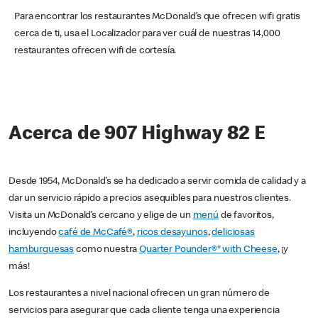
Para encontrar los restaurantes McDonald’s que ofrecen wifi gratis
cerca de ti, usa el Localizador para ver cuál de nuestras 14,000
restaurantes ofrecen wifi de cortesía.
Acerca de 907 Highway 82 E
Desde 1954, McDonald’s se ha dedicado a servir comida de calidad y a
dar un servicio rápido a precios asequibles para nuestros clientes.
Visita un McDonald’s cercano y elige de un
menú
de favoritos,
incluyendo
café de McCafé®
,
ricos desayunos
,
deliciosas
hamburguesas
como nuestra
Quarter Pounder®* with Cheese
, ¡y
más!
Los restaurantes a nivel nacional ofrecen un gran número de
servicios para asegurar que cada cliente tenga una experiencia