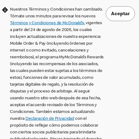
Nuestros Términos y Condiciones han cambiado.
Aceptar
Tómate unos minutos para revisar los nuevos
Términos y Condiciones de McDonald’s
, vigentes
a partir del 24 de agosto de 2026, los cuales
incluyen actualizaciones de nuestra experiencia
Mobile Order & Pay (incluyendo órdenes por
internet o como invitado, cancelaciones y
reembolsos), el programa MyMcDonald’s Rewards
(incluyendo las recompensas de los asociados,
las cuales pueden estar sujetas a los términos de
estos), funciones de valor acumulado, como
tarjetas digitales de regalo, y la resolución de
disputas y el proceso de arbitraje. Al seguir
usando nuestro sitio web después de esa fecha,
aceptas el acuerdo revisado de los Términos y
Condiciones. También estamos actualizando
nuestra
Declaración de Privacidad
con el
propósito de reflejar cómo podemos colaborar
con ciertos socios publicitarios para brindarte