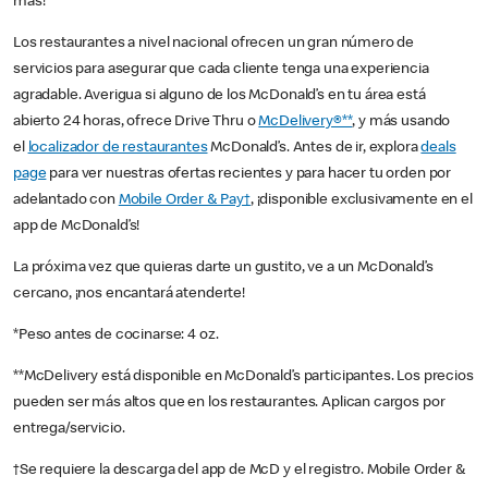
más!
Los restaurantes a nivel nacional ofrecen un gran número de
servicios para asegurar que cada cliente tenga una experiencia
agradable. Averigua si alguno de los McDonald’s en tu área está
abierto 24 horas, ofrece Drive Thru o
McDelivery®**
, y más usando
el
localizador de restaurantes
McDonald’s. Antes de ir, explora
deals
page
para ver nuestras ofertas recientes y para hacer tu orden por
adelantado con
Mobile Order & Pay†
, ¡disponible exclusivamente en el
app de McDonald’s!
La próxima vez que quieras darte un gustito, ve a un McDonald’s
cercano, ¡nos encantará atenderte!
*Peso antes de cocinarse: 4 oz.
**McDelivery está disponible en McDonald’s participantes. Los precios
pueden ser más altos que en los restaurantes. Aplican cargos por
entrega/servicio.
†Se requiere la descarga del app de McD y el registro. Mobile Order &