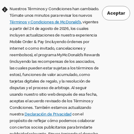
Nuestros Términos y Condiciones han cambiado.
Aceptar
Tómate unos minutos para revisar los nuevos
Términos y Condiciones de McDonald’s
, vigentes
a partir del 24 de agosto de 2026, los cuales
incluyen actualizaciones de nuestra experiencia
Mobile Order & Pay (incluyendo órdenes por
internet o como invitado, cancelaciones y
reembolsos), el programa MyMcDonald’s Rewards
(incluyendo las recompensas de los asociados,
las cuales pueden estar sujetas a los términos de
estos), funciones de valor acumulado, como
tarjetas digitales de regalo, y la resolución de
disputas y el proceso de arbitraje. Al seguir
usando nuestro sitio web después de esa fecha,
aceptas el acuerdo revisado de los Términos y
Condiciones. También estamos actualizando
nuestra
Declaración de Privacidad
con el
propósito de reflejar cómo podemos colaborar
con ciertos socios publicitarios para brindarte