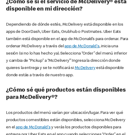
¿Cómo sé si el servicio de McDelivery® está
disponible en mi dirección?
Dependiendo de dónde estés, McDelivery está disponible en los
apps de DoorDash, Uber Eats, Grubhub o Postmates. Uber Eats
también está disponible en el app de McDonald’s para ordenar. Para
ordenar McDelivery a través del
app de McDonald's
, inicia una
sesión (si no lo has hecho ya). Selecciona “Order” del menú inferior
y cambia de “Pickup” a “McDelivery’” Ingresa la dirección donde
quieres la entrega y se te notificará si
McDelivery
está disponible
donde estás a través de nuestro app.
¿Cómo sé qué productos están disponibles
para McDelivery®?
Los productos del menú varían por ubicación/lugar. Para ver qué
productos comestibles están disponibles, selecciona McDelivery
en el
app de McDonald's
y verás los productos disponibles para
entrega por Uber Eats en el app cuando selecciones “Order” en el