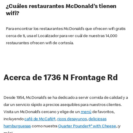
¿Cuáles restaurantes McDonald’s tienen
wifi?
Para encontrar los restaurantes McDonald’s que ofrecen wifi gratis
cerca de ti, usa el Localizador para ver cuál de nuestras 14,000
restaurantes ofrecen wifi de cortesía.
Acerca de 1736 N Frontage Rd
Desde 1954, McDonald’s se ha dedicado a servir comida de calidad y a
dar un servicio rápido a precios asequibles para nuestros clientes.
Visita un McDonald’s cercano y elige de un
menú
de favoritos,
incluyendo
café de McCafé®
,
ricos desayunos
,
deliciosas
hamburguesas
como nuestra
Quarter Pounder®* with Cheese
, ¡y