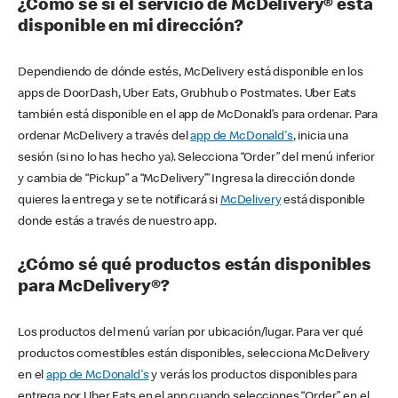
¿Cómo sé si el servicio de McDelivery® está
disponible en mi dirección?
Dependiendo de dónde estés, McDelivery está disponible en los
apps de DoorDash, Uber Eats, Grubhub o Postmates. Uber Eats
también está disponible en el app de McDonald’s para ordenar. Para
ordenar McDelivery a través del
app de McDonald's
, inicia una
sesión (si no lo has hecho ya). Selecciona “Order” del menú inferior
y cambia de “Pickup” a “McDelivery’” Ingresa la dirección donde
quieres la entrega y se te notificará si
McDelivery
está disponible
donde estás a través de nuestro app.
¿Cómo sé qué productos están disponibles
para McDelivery®?
Los productos del menú varían por ubicación/lugar. Para ver qué
productos comestibles están disponibles, selecciona McDelivery
en el
app de McDonald's
y verás los productos disponibles para
entrega por Uber Eats en el app cuando selecciones “Order” en el