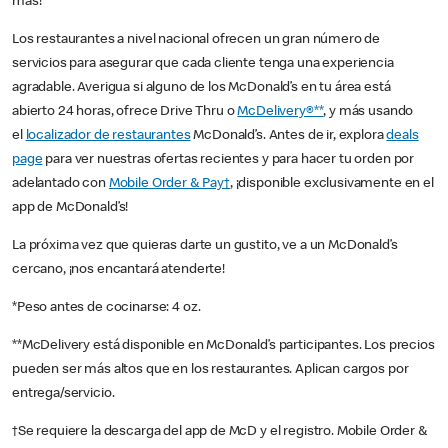
más!
Los restaurantes a nivel nacional ofrecen un gran número de
servicios para asegurar que cada cliente tenga una experiencia
agradable. Averigua si alguno de los McDonald’s en tu área está
abierto 24 horas, ofrece Drive Thru o
McDelivery®**
, y más usando
el
localizador de restaurantes
McDonald’s. Antes de ir, explora
deals
page
para ver nuestras ofertas recientes y para hacer tu orden por
adelantado con
Mobile Order & Pay†
, ¡disponible exclusivamente en el
app de McDonald’s!
La próxima vez que quieras darte un gustito, ve a un McDonald’s
cercano, ¡nos encantará atenderte!
*Peso antes de cocinarse: 4 oz.
**McDelivery está disponible en McDonald’s participantes. Los precios
pueden ser más altos que en los restaurantes. Aplican cargos por
entrega/servicio.
†Se requiere la descarga del app de McD y el registro. Mobile Order &