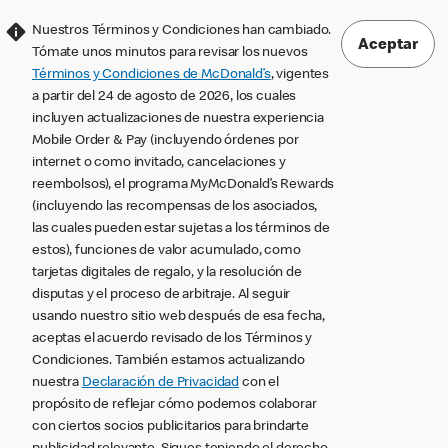
Nuestros Términos y Condiciones han cambiado.
Aceptar
Tómate unos minutos para revisar los nuevos
Términos y Condiciones de McDonald’s
, vigentes
a partir del 24 de agosto de 2026, los cuales
incluyen actualizaciones de nuestra experiencia
Mobile Order & Pay (incluyendo órdenes por
internet o como invitado, cancelaciones y
reembolsos), el programa MyMcDonald’s Rewards
(incluyendo las recompensas de los asociados,
las cuales pueden estar sujetas a los términos de
estos), funciones de valor acumulado, como
tarjetas digitales de regalo, y la resolución de
disputas y el proceso de arbitraje. Al seguir
usando nuestro sitio web después de esa fecha,
aceptas el acuerdo revisado de los Términos y
Condiciones. También estamos actualizando
nuestra
Declaración de Privacidad
con el
propósito de reflejar cómo podemos colaborar
con ciertos socios publicitarios para brindarte