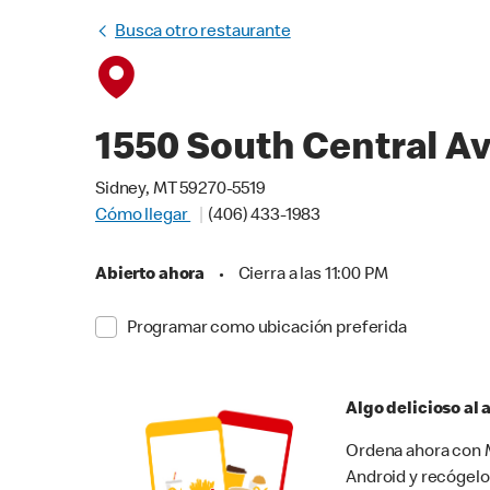
Busca otro restaurante
1550 South Central A
Sidney, MT 59270-5519
Cómo llegar
(406) 433-1983
Abierto ahora
•
Cierra a las 11:00 PM
Programar como ubicación preferida
Algo delicioso al
Ordena ahora con M
Android y recógelo