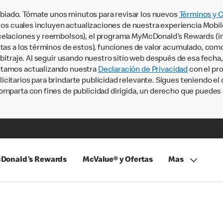
iado. Tómate unos minutos para revisar los nuevos
Términos y 
, los cuales incluyen actualizaciones de nuestra experiencia Mobi
ncelaciones y reembolsos), el programa MyMcDonald’s Rewards (
tas a los términos de estos), funciones de valor acumulado, como 
rbitraje. Al seguir usando nuestro sitio web después de esa fecha
stamos actualizando nuestra
Declaración de Privacidad
con el pro
citarios para brindarte publicidad relevante. Sigues teniendo el
omparta con fines de publicidad dirigida, un derecho que puedes 
Donald's Rewards
McValue® y Ofertas
Mas