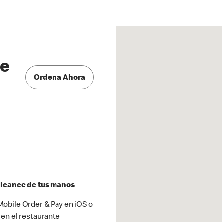
ve
Ordena Ahora
 alcance de tus manos
obile Order & Pay en iOS o
 en el restaurante