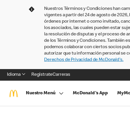
Nuestros Términos y Condiciones han camb
vigentes a partir del 24 de agosto de 2026
órdenes por internet o como invitado, ca
los asociados, las cuales pueden estar suje
la resolución de disputas y el proceso de a
de los Términos y Condiciones. También e
podemos colaborar con ciertos socios publi
autorizar que tu información personal se c
Derechos de Privacidad de McDonald’s.
Idioma
Regístrate
Carreras
Nuestro Menú
McDonald's App
MyMc