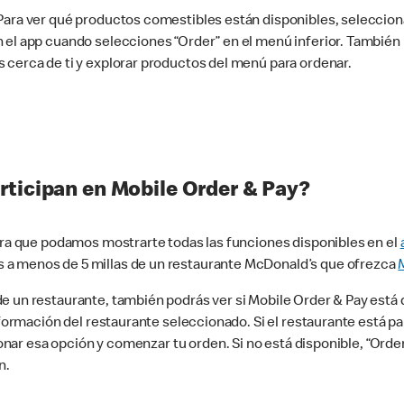
 Para ver qué productos comestibles están disponibles, seleccio
n el app cuando selecciones “Order” en el menú inferior. Tambié
 cerca de ti y explorar productos del menú para ordenar.
rticipan en Mobile Order & Pay?
para que podamos mostrarte todas las funciones disponibles en el
 a menos de 5 millas de un restaurante McDonald’s que ofrezca
 un restaurante, también podrás ver si Mobile Order & Pay está d
información del restaurante seleccionado. Si el restaurante está p
ccionar esa opción y comenzar tu orden. Si no está disponible, “Or
n.