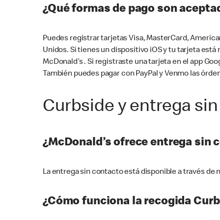
¿Qué formas de pago son aceptad
Puedes registrar tarjetas Visa, MasterCard, America
Unidos. Si tienes un dispositivo iOS y tu tarjeta es
McDonald’s . Si registraste una tarjeta en el app 
También puedes pagar con PayPal y Venmo las órden
Curbside y entrega sin
¿McDonald’s ofrece entrega sin 
La entrega sin contacto está disponible a través d
¿Cómo funciona la recogida Curb