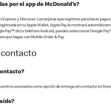
as por el app de McDonald’s?
n Express y Discover. Las tarjetas que registres para hacer pago
tá registrada en tu Apple Wallet, Apple Pay la mostrará automáti
Google Pay™ de tu teléfono Android, puedes seleccionar Google P
es que hagas con Mobile Order & Pay.
 contacto
contacto?
e nuestros asociados como opción de entrega sin contacto en Doo
side?