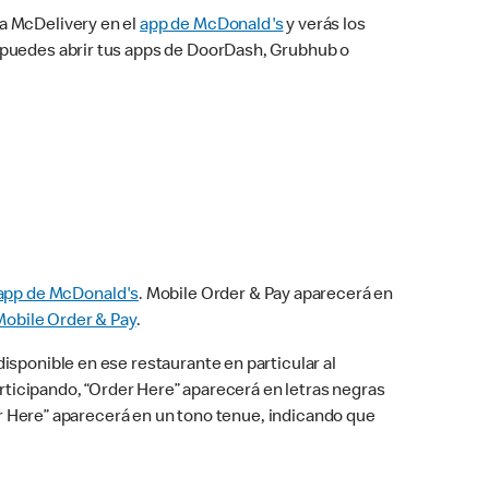
na McDelivery en el
app de McDonald's
y verás los
n puedes abrir tus apps de DoorDash, Grubhub o
app de McDonald's
. Mobile Order & Pay aparecerá en
Mobile Order & Pay
.
isponible en ese restaurante en particular al
articipando, “Order Here” aparecerá en letras negras
der Here” aparecerá en un tono tenue, indicando que