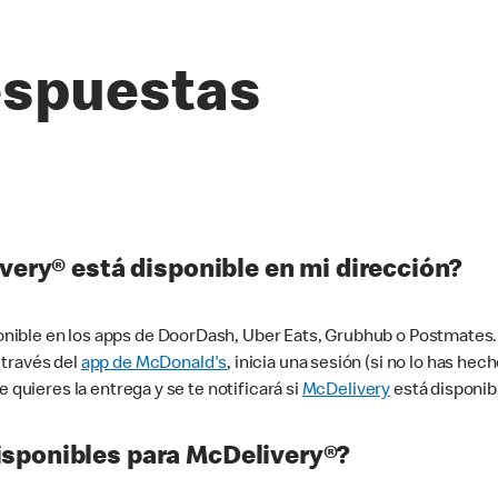
espuestas
very® está disponible en mi dirección?
ible en los apps de DoorDash, Uber Eats, Grubhub o Postmates. 
 través del
app de McDonald's
, inicia una sesión (si no lo has he
 quieres la entrega y se te notificará si
McDelivery
está disponib
sponibles para McDelivery®?