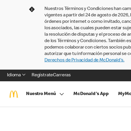
Nuestros Términos y Condiciones han camb
vigentes a partir del 24 de agosto de 2026
órdenes por internet o como invitado, ca
los asociados, las cuales pueden estar suje
la resolución de disputas y el proceso de a
de los Términos y Condiciones. También e
podemos colaborar con ciertos socios publi
autorizar que tu información personal se c
Derechos de Privacidad de McDonald’s.
Idioma
Regístrate
Carreras
Nuestro Menú
McDonald's App
MyMc