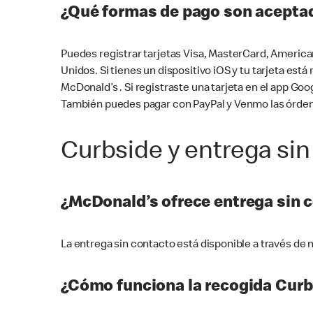
¿Qué formas de pago son aceptad
Puedes registrar tarjetas Visa, MasterCard, America
Unidos. Si tienes un dispositivo iOS y tu tarjeta es
McDonald’s . Si registraste una tarjeta en el app 
También puedes pagar con PayPal y Venmo las órden
Curbside y entrega sin
¿McDonald’s ofrece entrega sin 
La entrega sin contacto está disponible a través d
¿Cómo funciona la recogida Curb