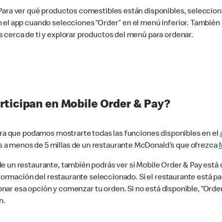
 Para ver qué productos comestibles están disponibles, seleccio
n el app cuando selecciones “Order” en el menú inferior. Tambié
 cerca de ti y explorar productos del menú para ordenar.
rticipan en Mobile Order & Pay?
para que podamos mostrarte todas las funciones disponibles en el
 a menos de 5 millas de un restaurante McDonald’s que ofrezca
 un restaurante, también podrás ver si Mobile Order & Pay está d
información del restaurante seleccionado. Si el restaurante está p
ccionar esa opción y comenzar tu orden. Si no está disponible, “Or
n.