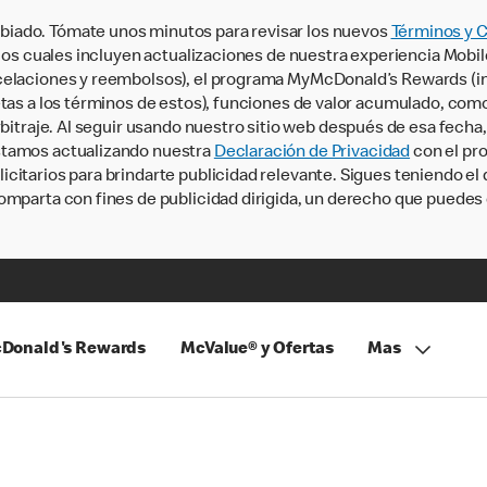
iado. Tómate unos minutos para revisar los nuevos
Términos y 
, los cuales incluyen actualizaciones de nuestra experiencia Mobi
ncelaciones y reembolsos), el programa MyMcDonald’s Rewards (
tas a los términos de estos), funciones de valor acumulado, como 
rbitraje. Al seguir usando nuestro sitio web después de esa fecha
stamos actualizando nuestra
Declaración de Privacidad
con el pro
citarios para brindarte publicidad relevante. Sigues teniendo el
omparta con fines de publicidad dirigida, un derecho que puedes 
Donald's Rewards
McValue® y Ofertas
Mas