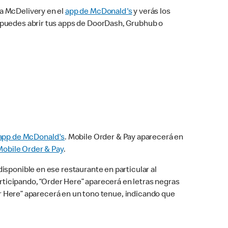
na McDelivery en el
app de McDonald's
y verás los
n puedes abrir tus apps de DoorDash, Grubhub o
app de McDonald's
. Mobile Order & Pay aparecerá en
Mobile Order & Pay
.
isponible en ese restaurante en particular al
articipando, “Order Here” aparecerá en letras negras
der Here” aparecerá en un tono tenue, indicando que