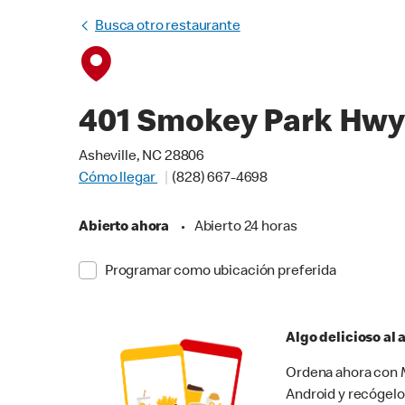
Busca otro restaurante
401 Smokey Park Hw
Asheville, NC 28806
Cómo llegar
(828) 667-4698
Abierto ahora
•
Abierto 24 horas
Programar como ubicación preferida
Algo delicioso al
Ordena ahora con M
Android y recógelo