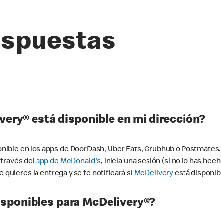
espuestas
very® está disponible en mi dirección?
ible en los apps de DoorDash, Uber Eats, Grubhub o Postmates. 
 través del
app de McDonald's
, inicia una sesión (si no lo has he
 quieres la entrega y se te notificará si
McDelivery
está disponib
sponibles para McDelivery®?