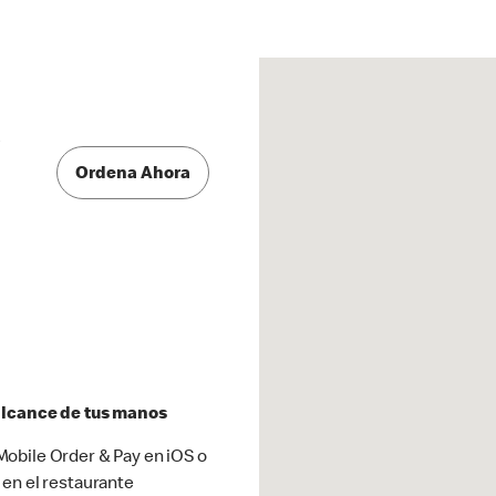
y
Ordena Ahora
 alcance de tus manos
obile Order & Pay en iOS o
 en el restaurante