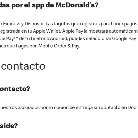
as por el app de McDonald’s?
n Express y Discover. Las tarjetas que registres para hacer pago
tá registrada en tu Apple Wallet, Apple Pay la mostrará automáti
Google Pay™ de tu teléfono Android, puedes seleccionar Google P
es que hagas con Mobile Order & Pay.
 contacto
contacto?
e nuestros asociados como opción de entrega sin contacto en Doo
side?