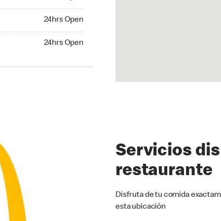
24hrs Open
24hrs Open
hrs Open
24hrs Open
Servicios di
restaurante
Disfruta de tu comida exactam
esta ubicación