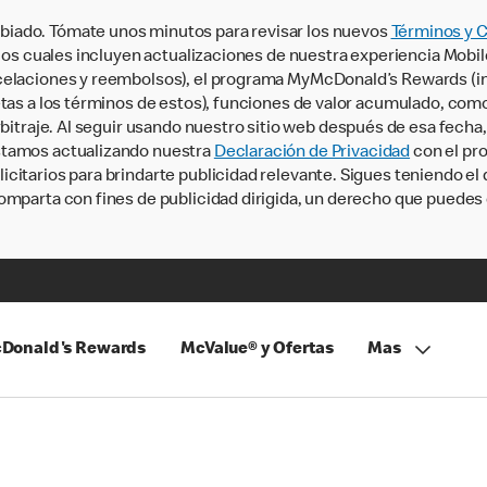
iado. Tómate unos minutos para revisar los nuevos
Términos y 
, los cuales incluyen actualizaciones de nuestra experiencia Mobi
ncelaciones y reembolsos), el programa MyMcDonald’s Rewards (
tas a los términos de estos), funciones de valor acumulado, como 
rbitraje. Al seguir usando nuestro sitio web después de esa fecha
stamos actualizando nuestra
Declaración de Privacidad
con el pro
citarios para brindarte publicidad relevante. Sigues teniendo el
omparta con fines de publicidad dirigida, un derecho que puedes 
Donald's Rewards
McValue® y Ofertas
Mas