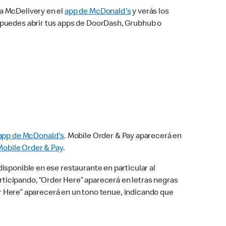
na McDelivery en el
app de McDonald's
y verás los
n puedes abrir tus apps de DoorDash, Grubhub o
app de McDonald's
. Mobile Order & Pay aparecerá en
Mobile Order & Pay
.
isponible en ese restaurante en particular al
articipando, “Order Here” aparecerá en letras negras
der Here” aparecerá en un tono tenue, indicando que