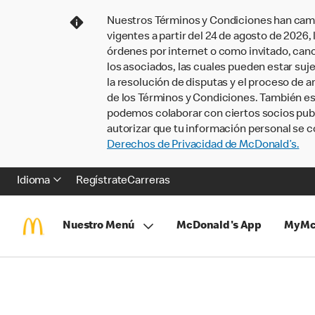
Nuestros Términos y Condiciones han camb
vigentes a partir del 24 de agosto de 2026
órdenes por internet o como invitado, ca
los asociados, las cuales pueden estar suje
la resolución de disputas y el proceso de a
de los Términos y Condiciones. También e
podemos colaborar con ciertos socios publi
autorizar que tu información personal se c
Derechos de Privacidad de McDonald’s.
Idioma
Regístrate
Carreras
Nuestro Menú
McDonald's App
MyMc