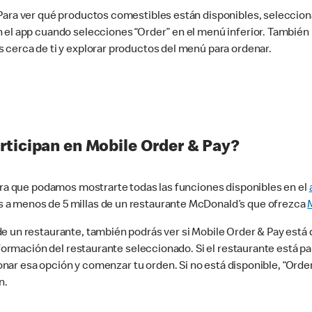
 Para ver qué productos comestibles están disponibles, seleccio
n el app cuando selecciones “Order” en el menú inferior. Tambié
 cerca de ti y explorar productos del menú para ordenar.
rticipan en Mobile Order & Pay?
para que podamos mostrarte todas las funciones disponibles en el
 a menos de 5 millas de un restaurante McDonald’s que ofrezca
 un restaurante, también podrás ver si Mobile Order & Pay está d
información del restaurante seleccionado. Si el restaurante está p
ccionar esa opción y comenzar tu orden. Si no está disponible, “Or
n.