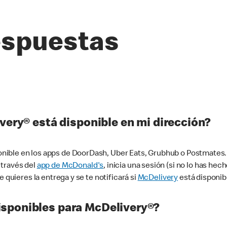
espuestas
very® está disponible en mi dirección?
ible en los apps de DoorDash, Uber Eats, Grubhub o Postmates. 
 través del
app de McDonald's
, inicia una sesión (si no lo has he
 quieres la entrega y se te notificará si
McDelivery
está disponib
sponibles para McDelivery®?