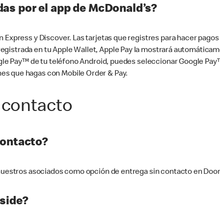
as por el app de McDonald’s?
n Express y Discover. Las tarjetas que registres para hacer pago
tá registrada en tu Apple Wallet, Apple Pay la mostrará automáti
Google Pay™ de tu teléfono Android, puedes seleccionar Google P
es que hagas con Mobile Order & Pay.
 contacto
contacto?
e nuestros asociados como opción de entrega sin contacto en Doo
side?