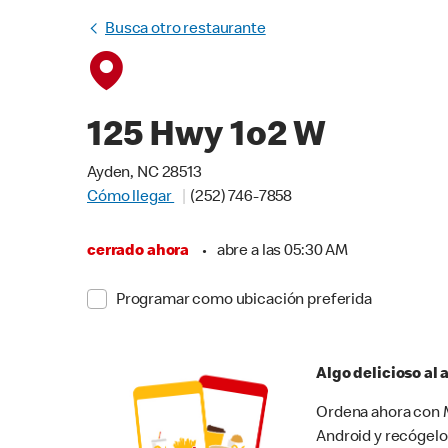
Busca otro restaurante
125 Hwy 1o2 W
Ayden, NC 28513
Cómo llegar
(252) 746-7858
cerrado ahora
•
abre a las 05:30 AM
Programar como ubicación preferida
Algo delicioso al
Ordena ahora con M
Android y recógelo