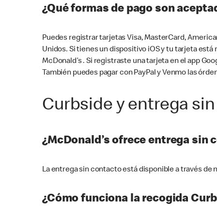
¿Qué formas de pago son aceptad
Puedes registrar tarjetas Visa, MasterCard, America
Unidos. Si tienes un dispositivo iOS y tu tarjeta es
McDonald’s . Si registraste una tarjeta en el app 
También puedes pagar con PayPal y Venmo las órden
Curbside y entrega sin
¿McDonald’s ofrece entrega sin 
La entrega sin contacto está disponible a través d
¿Cómo funciona la recogida Curb