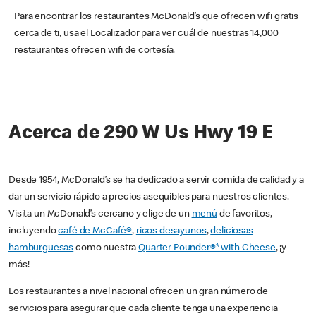
Para encontrar los restaurantes McDonald’s que ofrecen wifi gratis
cerca de ti, usa el Localizador para ver cuál de nuestras 14,000
restaurantes ofrecen wifi de cortesía.
Acerca de 290 W Us Hwy 19 E
Desde 1954, McDonald’s se ha dedicado a servir comida de calidad y a
dar un servicio rápido a precios asequibles para nuestros clientes.
Visita un McDonald’s cercano y elige de un
menú
de favoritos,
incluyendo
café de McCafé®
,
ricos desayunos
,
deliciosas
hamburguesas
como nuestra
Quarter Pounder®* with Cheese
, ¡y
más!
Los restaurantes a nivel nacional ofrecen un gran número de
servicios para asegurar que cada cliente tenga una experiencia