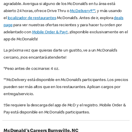
agradable. Averigua si alguno de los McDonald’s en tu área está
abierto 24 horas, ofrece Drive Thru o
McDelivery®**
, y más usando
el
localizador de restaurantes
McDonald’s. Antes de ir, explora
deals
page
para ver nuestras ofertas recientes y para hacer tu orden por
adelantado con
Mobile Order & Pay†
, ¡disponible exclusivamente en el
app de McDonald’s!
La próxima vez que quieras darte un gustito, ve a un McDonald’s
cercano, ¡nos encantará atenderte!
*Peso antes de cocinarse: 4 oz.
**McDelivery está disponible en McDonald’s participantes. Los precios
pueden ser más altos que en los restaurantes. Aplican cargos por
entrega/servicio.
†Se requiere la descarga del app de McD y el registro. Mobile Order &
Pay está disponible en McDonald’s participantes.
McDonald's Careers Burnsville, NC