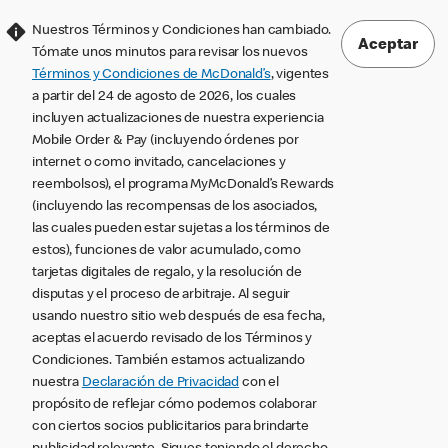
Nuestros Términos y Condiciones han cambiado.
Aceptar
Tómate unos minutos para revisar los nuevos
Términos y Condiciones de McDonald’s
, vigentes
a partir del 24 de agosto de 2026, los cuales
incluyen actualizaciones de nuestra experiencia
Mobile Order & Pay (incluyendo órdenes por
internet o como invitado, cancelaciones y
reembolsos), el programa MyMcDonald’s Rewards
(incluyendo las recompensas de los asociados,
las cuales pueden estar sujetas a los términos de
estos), funciones de valor acumulado, como
tarjetas digitales de regalo, y la resolución de
disputas y el proceso de arbitraje. Al seguir
usando nuestro sitio web después de esa fecha,
aceptas el acuerdo revisado de los Términos y
Condiciones. También estamos actualizando
nuestra
Declaración de Privacidad
con el
propósito de reflejar cómo podemos colaborar
con ciertos socios publicitarios para brindarte