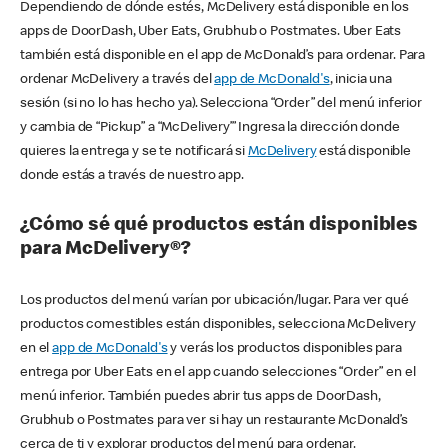
Dependiendo de dónde estés, McDelivery está disponible en los
apps de DoorDash, Uber Eats, Grubhub o Postmates. Uber Eats
también está disponible en el app de McDonald’s para ordenar. Para
ordenar McDelivery a través del
app de McDonald's
, inicia una
sesión (si no lo has hecho ya). Selecciona “Order” del menú inferior
y cambia de “Pickup” a “McDelivery’” Ingresa la dirección donde
quieres la entrega y se te notificará si
McDelivery
está disponible
donde estás a través de nuestro app.
¿Cómo sé qué productos están disponibles
para McDelivery®?
Los productos del menú varían por ubicación/lugar. Para ver qué
productos comestibles están disponibles, selecciona McDelivery
en el
app de McDonald's
y verás los productos disponibles para
entrega por Uber Eats en el app cuando selecciones “Order” en el
menú inferior. También puedes abrir tus apps de DoorDash,
Grubhub o Postmates para ver si hay un restaurante McDonald’s
cerca de ti y explorar productos del menú para ordenar.