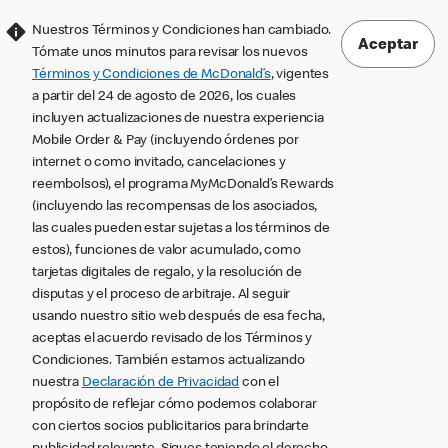
Nuestros Términos y Condiciones han cambiado.
Aceptar
Tómate unos minutos para revisar los nuevos
Términos y Condiciones de McDonald’s
, vigentes
a partir del 24 de agosto de 2026, los cuales
incluyen actualizaciones de nuestra experiencia
Mobile Order & Pay (incluyendo órdenes por
internet o como invitado, cancelaciones y
reembolsos), el programa MyMcDonald’s Rewards
(incluyendo las recompensas de los asociados,
las cuales pueden estar sujetas a los términos de
estos), funciones de valor acumulado, como
tarjetas digitales de regalo, y la resolución de
disputas y el proceso de arbitraje. Al seguir
usando nuestro sitio web después de esa fecha,
aceptas el acuerdo revisado de los Términos y
Condiciones. También estamos actualizando
nuestra
Declaración de Privacidad
con el
propósito de reflejar cómo podemos colaborar
con ciertos socios publicitarios para brindarte