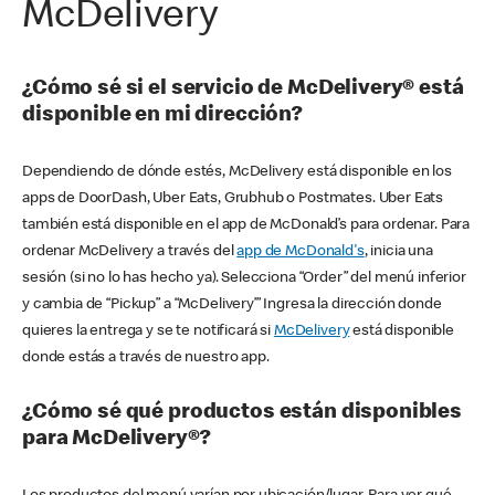
McDelivery
¿Cómo sé si el servicio de McDelivery® está
disponible en mi dirección?
Dependiendo de dónde estés, McDelivery está disponible en los
apps de DoorDash, Uber Eats, Grubhub o Postmates. Uber Eats
también está disponible en el app de McDonald’s para ordenar. Para
ordenar McDelivery a través del
app de McDonald's
, inicia una
sesión (si no lo has hecho ya). Selecciona “Order” del menú inferior
y cambia de “Pickup” a “McDelivery’” Ingresa la dirección donde
quieres la entrega y se te notificará si
McDelivery
está disponible
donde estás a través de nuestro app.
¿Cómo sé qué productos están disponibles
para McDelivery®?