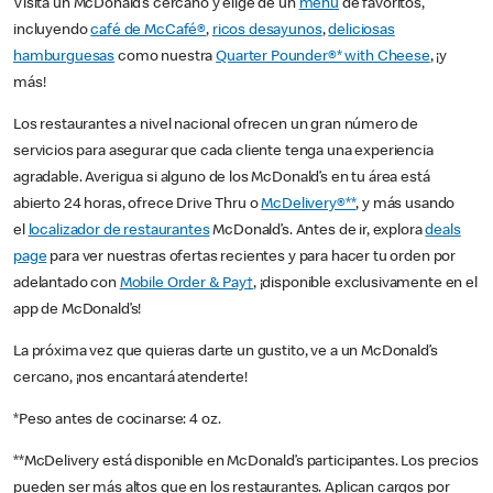
Visita un McDonald’s cercano y elige de un
menú
de favoritos,
incluyendo
café de McCafé®
,
ricos desayunos
,
deliciosas
hamburguesas
como nuestra
Quarter Pounder®* with Cheese
, ¡y
más!
Los restaurantes a nivel nacional ofrecen un gran número de
servicios para asegurar que cada cliente tenga una experiencia
agradable. Averigua si alguno de los McDonald’s en tu área está
abierto 24 horas, ofrece Drive Thru o
McDelivery®**
, y más usando
el
localizador de restaurantes
McDonald’s. Antes de ir, explora
deals
page
para ver nuestras ofertas recientes y para hacer tu orden por
adelantado con
Mobile Order & Pay†
, ¡disponible exclusivamente en el
app de McDonald’s!
La próxima vez que quieras darte un gustito, ve a un McDonald’s
cercano, ¡nos encantará atenderte!
*Peso antes de cocinarse: 4 oz.
**McDelivery está disponible en McDonald’s participantes. Los precios
pueden ser más altos que en los restaurantes. Aplican cargos por