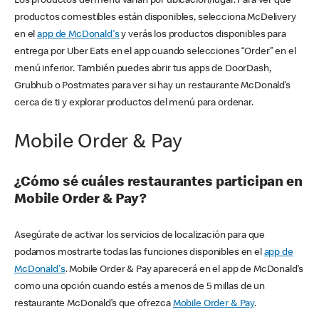
Los productos del menú varían por ubicación/lugar. Para ver qué
productos comestibles están disponibles, selecciona McDelivery
en el
app de McDonald's
y verás los productos disponibles para
entrega por Uber Eats en el app cuando selecciones “Order” en el
menú inferior. También puedes abrir tus apps de DoorDash,
Grubhub o Postmates para ver si hay un restaurante McDonald’s
cerca de ti y explorar productos del menú para ordenar.
Mobile Order & Pay
¿Cómo sé cuáles restaurantes participan en
Mobile Order & Pay?
Asegúrate de activar los servicios de localización para que
podamos mostrarte todas las funciones disponibles en el
app de
McDonald's
. Mobile Order & Pay aparecerá en el app de McDonald’s
como una opción cuando estés a menos de 5 millas de un
restaurante McDonald’s que ofrezca
Mobile Order & Pay
.