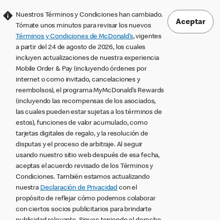
Nuestros Términos y Condiciones han cambiado.
Aceptar
Tómate unos minutos para revisar los nuevos
Términos y Condiciones de McDonald’s
, vigentes
a partir del 24 de agosto de 2026, los cuales
incluyen actualizaciones de nuestra experiencia
Mobile Order & Pay (incluyendo órdenes por
internet o como invitado, cancelaciones y
reembolsos), el programa MyMcDonald’s Rewards
(incluyendo las recompensas de los asociados,
las cuales pueden estar sujetas a los términos de
estos), funciones de valor acumulado, como
tarjetas digitales de regalo, y la resolución de
disputas y el proceso de arbitraje. Al seguir
usando nuestro sitio web después de esa fecha,
aceptas el acuerdo revisado de los Términos y
Condiciones. También estamos actualizando
nuestra
Declaración de Privacidad
con el
propósito de reflejar cómo podemos colaborar
con ciertos socios publicitarios para brindarte