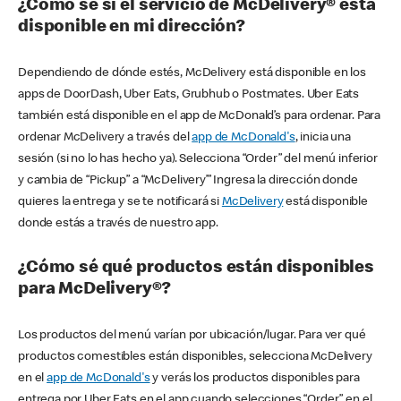
¿Cómo sé si el servicio de McDelivery® está
disponible en mi dirección?
Dependiendo de dónde estés, McDelivery está disponible en los
apps de DoorDash, Uber Eats, Grubhub o Postmates. Uber Eats
también está disponible en el app de McDonald’s para ordenar. Para
ordenar McDelivery a través del
app de McDonald's
, inicia una
sesión (si no lo has hecho ya). Selecciona “Order” del menú inferior
y cambia de “Pickup” a “McDelivery’” Ingresa la dirección donde
quieres la entrega y se te notificará si
McDelivery
está disponible
donde estás a través de nuestro app.
¿Cómo sé qué productos están disponibles
para McDelivery®?
Los productos del menú varían por ubicación/lugar. Para ver qué
productos comestibles están disponibles, selecciona McDelivery
en el
app de McDonald's
y verás los productos disponibles para
entrega por Uber Eats en el app cuando selecciones “Order” en el