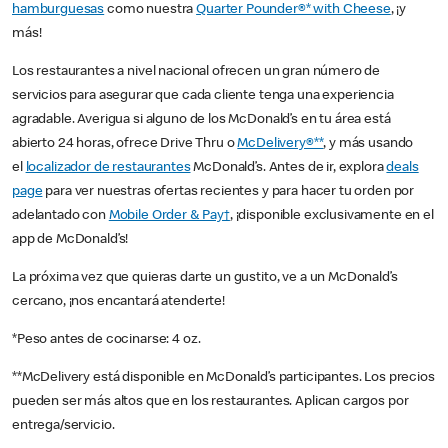
hamburguesas
como nuestra
Quarter Pounder®* with Cheese
, ¡y
más!
Los restaurantes a nivel nacional ofrecen un gran número de
servicios para asegurar que cada cliente tenga una experiencia
agradable. Averigua si alguno de los McDonald’s en tu área está
abierto 24 horas, ofrece Drive Thru o
McDelivery®**
, y más usando
el
localizador de restaurantes
McDonald’s. Antes de ir, explora
deals
page
para ver nuestras ofertas recientes y para hacer tu orden por
adelantado con
Mobile Order & Pay†
, ¡disponible exclusivamente en el
app de McDonald’s!
La próxima vez que quieras darte un gustito, ve a un McDonald’s
cercano, ¡nos encantará atenderte!
*Peso antes de cocinarse: 4 oz.
**McDelivery está disponible en McDonald’s participantes. Los precios
pueden ser más altos que en los restaurantes. Aplican cargos por
entrega/servicio.