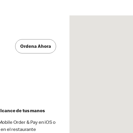
Ordena Ahora
 alcance de tus manos
obile Order & Pay en iOS o
 en el restaurante