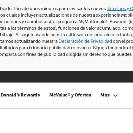
iado. Tómate unos minutos para revisar los nuevos
Términos y 
, los cuales incluyen actualizaciones de nuestra experiencia Mobi
ncelaciones y reembolsos), el programa MyMcDonald’s Rewards (
tas a los términos de estos), funciones de valor acumulado, como 
rbitraje. Al seguir usando nuestro sitio web después de esa fecha
stamos actualizando nuestra
Declaración de Privacidad
con el pro
citarios para brindarte publicidad relevante. Sigues teniendo el
omparta con fines de publicidad dirigida, un derecho que puedes 
Donald's Rewards
McValue® y Ofertas
Mas