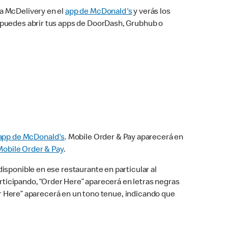
na McDelivery en el
app de McDonald's
y verás los
n puedes abrir tus apps de DoorDash, Grubhub o
app de McDonald's
. Mobile Order & Pay aparecerá en
Mobile Order & Pay
.
isponible en ese restaurante en particular al
articipando, “Order Here” aparecerá en letras negras
der Here” aparecerá en un tono tenue, indicando que