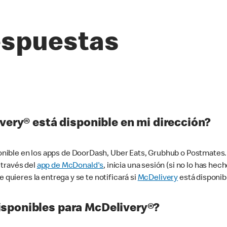
espuestas
very® está disponible en mi dirección?
ible en los apps de DoorDash, Uber Eats, Grubhub o Postmates. 
 través del
app de McDonald's
, inicia una sesión (si no lo has he
 quieres la entrega y se te notificará si
McDelivery
está disponib
sponibles para McDelivery®?