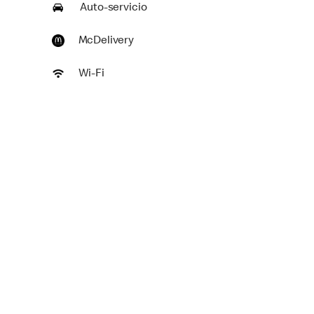
Auto-servicio
McDelivery
Wi-Fi