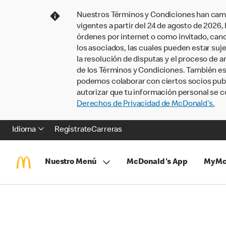
Nuestros Términos y Condiciones han camb
vigentes a partir del 24 de agosto de 2026
órdenes por internet o como invitado, ca
los asociados, las cuales pueden estar suje
la resolución de disputas y el proceso de a
de los Términos y Condiciones. También e
podemos colaborar con ciertos socios publi
autorizar que tu información personal se c
Derechos de Privacidad de McDonald’s.
Idioma
Regístrate
Carreras
Nuestro Menú
McDonald's App
MyMc