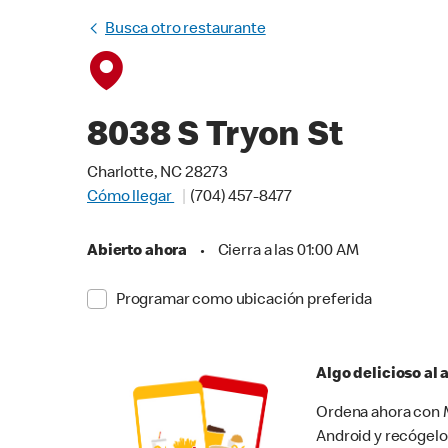
Busca otro restaurante
8038 S Tryon St
Charlotte, NC 28273
Cómo llegar
(704) 457-8477
Abierto ahora
•
Cierra a las 01:00 AM
Programar como ubicación preferida
Algo delicioso al
Ordena ahora con M
Android y recógelo