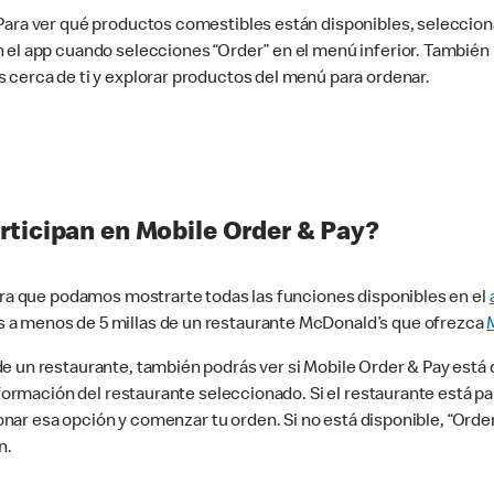
 Para ver qué productos comestibles están disponibles, seleccio
n el app cuando selecciones “Order” en el menú inferior. Tambié
 cerca de ti y explorar productos del menú para ordenar.
rticipan en Mobile Order & Pay?
para que podamos mostrarte todas las funciones disponibles en el
 a menos de 5 millas de un restaurante McDonald’s que ofrezca
 un restaurante, también podrás ver si Mobile Order & Pay está d
información del restaurante seleccionado. Si el restaurante está p
ccionar esa opción y comenzar tu orden. Si no está disponible, “Or
n.