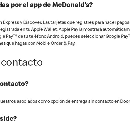
as por el app de McDonald’s?
n Express y Discover. Las tarjetas que registres para hacer pago
tá registrada en tu Apple Wallet, Apple Pay la mostrará automáti
Google Pay™ de tu teléfono Android, puedes seleccionar Google P
es que hagas con Mobile Order & Pay.
 contacto
contacto?
e nuestros asociados como opción de entrega sin contacto en Doo
side?