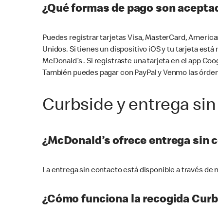
¿Qué formas de pago son aceptad
Puedes registrar tarjetas Visa, MasterCard, America
Unidos. Si tienes un dispositivo iOS y tu tarjeta es
McDonald’s . Si registraste una tarjeta en el app 
También puedes pagar con PayPal y Venmo las órden
Curbside y entrega sin
¿McDonald’s ofrece entrega sin 
La entrega sin contacto está disponible a través d
¿Cómo funciona la recogida Curb