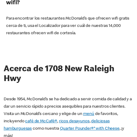
wifi?
Para encontrar los restaurantes McDonald’s que ofrecen wifi gratis
cerca de ti, usa el Localizador para ver cuál de nuestras 14,000
restaurantes ofrecen wifi de cortesía.
Acerca de 1708 New Raleigh
Hwy
Desde 1954, McDonald’s se ha dedicado a servir comida de calidad y a
dar un servicio rápido a precios asequibles para nuestros clientes.
Visita un McDonald’s cercano y elige de un
menú
de favoritos,
incluyendo
café de McCafé®
,
ricos desayunos
,
deliciosas
hamburguesas
como nuestra
Quarter Pounder®* with Cheese
, ¡y
más!