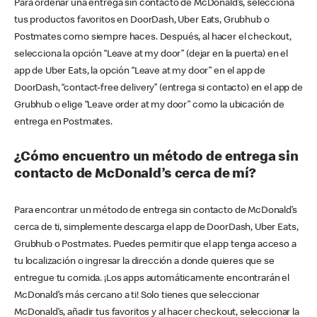
Para ordenar una entrega sin contacto de McDonald’s, selecciona
tus productos favoritos en DoorDash, Uber Eats, Grubhub o
Postmates como siempre haces. Después, al hacer el checkout,
selecciona la opción “Leave at my door” (dejar en la puerta) en el
app de Uber Eats, la opción “Leave at my door” en el app de
DoorDash, “contact-free delivery” (entrega si contacto) en el app de
Grubhub o elige “Leave order at my door” como la ubicación de
entrega en Postmates.
¿Cómo encuentro un método de entrega sin
contacto de McDonald’s cerca de mí?
Para encontrar un método de entrega sin contacto de McDonald’s
cerca de ti, simplemente descarga el app de DoorDash, Uber Eats,
Grubhub o Postmates. Puedes permitir que el app tenga acceso a
tu localización o ingresar la dirección a donde quieres que se
entregue tu comida. ¡Los apps automáticamente encontrarán el
McDonald’s más cercano a ti! Solo tienes que seleccionar
McDonald’s, añadir tus favoritos y al hacer checkout, seleccionar la