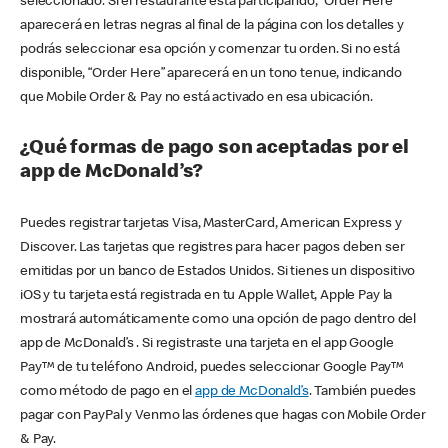
seleccionado. Si el restaurante está participando, “Order Here”
aparecerá en letras negras al final de la página con los detalles y
podrás seleccionar esa opción y comenzar tu orden. Si no está
disponible, “Order Here” aparecerá en un tono tenue, indicando
que Mobile Order & Pay no está activado en esa ubicación.
¿Qué formas de pago son aceptadas por el
app de McDonald’s?
Puedes registrar tarjetas Visa, MasterCard, American Express y
Discover. Las tarjetas que registres para hacer pagos deben ser
emitidas por un banco de Estados Unidos. Si tienes un dispositivo
iOS y tu tarjeta está registrada en tu Apple Wallet, Apple Pay la
mostrará automáticamente como una opción de pago dentro del
app de McDonald’s . Si registraste una tarjeta en el app Google
Pay™ de tu teléfono Android, puedes seleccionar Google Pay™
como método de pago en el
app de McDonald’s
. También puedes
pagar con PayPal y Venmo las órdenes que hagas con Mobile Order
& Pay.