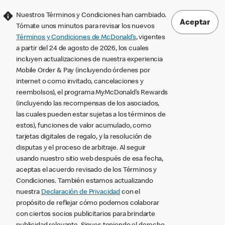
Nuestros Términos y Condiciones han cambiado.
Aceptar
Tómate unos minutos para revisar los nuevos
Términos y Condiciones de McDonald’s
, vigentes
a partir del 24 de agosto de 2026, los cuales
incluyen actualizaciones de nuestra experiencia
Mobile Order & Pay (incluyendo órdenes por
internet o como invitado, cancelaciones y
reembolsos), el programa MyMcDonald’s Rewards
(incluyendo las recompensas de los asociados,
las cuales pueden estar sujetas a los términos de
estos), funciones de valor acumulado, como
tarjetas digitales de regalo, y la resolución de
disputas y el proceso de arbitraje. Al seguir
usando nuestro sitio web después de esa fecha,
aceptas el acuerdo revisado de los Términos y
Condiciones. También estamos actualizando
nuestra
Declaración de Privacidad
con el
propósito de reflejar cómo podemos colaborar
con ciertos socios publicitarios para brindarte