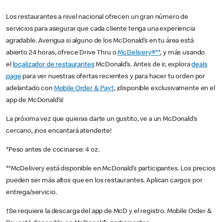
Los restaurantes a nivel nacional ofrecen un gran número de
servicios para asegurar que cada cliente tenga una experiencia
agradable. Averigua si alguno de los McDonald’s en tu área está
abierto 24 horas, ofrece Drive Thru o
McDelivery®**
, y más usando
el
localizador de restaurantes
McDonald’s. Antes de ir, explora
deals
page
para ver nuestras ofertas recientes y para hacer tu orden por
adelantado con
Mobile Order & Pay†
, ¡disponible exclusivamente en el
app de McDonald’s!
La próxima vez que quieras darte un gustito, ve a un McDonald’s
cercano, ¡nos encantará atenderte!
*Peso antes de cocinarse: 4 oz.
**McDelivery está disponible en McDonald’s participantes. Los precios
pueden ser más altos que en los restaurantes. Aplican cargos por
entrega/servicio.
†Se requiere la descarga del app de McD y el registro. Mobile Order &