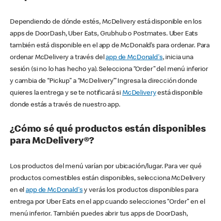
Dependiendo de dónde estés, McDelivery está disponible en los
apps de DoorDash, Uber Eats, Grubhub o Postmates. Uber Eats
también está disponible en el app de McDonald’s para ordenar. Para
ordenar McDelivery a través del
app de McDonald's
, inicia una
sesión (si no lo has hecho ya). Selecciona “Order” del menú inferior
y cambia de “Pickup” a “McDelivery’” Ingresa la dirección donde
quieres la entrega y se te notificará si
McDelivery
está disponible
donde estás a través de nuestro app.
¿Cómo sé qué productos están disponibles
para McDelivery®?
Los productos del menú varían por ubicación/lugar. Para ver qué
productos comestibles están disponibles, selecciona McDelivery
en el
app de McDonald's
y verás los productos disponibles para
entrega por Uber Eats en el app cuando selecciones “Order” en el
menú inferior. También puedes abrir tus apps de DoorDash,