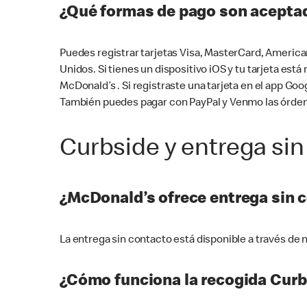
¿Qué formas de pago son aceptad
Puedes registrar tarjetas Visa, MasterCard, America
Unidos. Si tienes un dispositivo iOS y tu tarjeta es
McDonald’s . Si registraste una tarjeta en el app 
También puedes pagar con PayPal y Venmo las órden
Curbside y entrega sin
¿McDonald’s ofrece entrega sin 
La entrega sin contacto está disponible a través d
¿Cómo funciona la recogida Curb