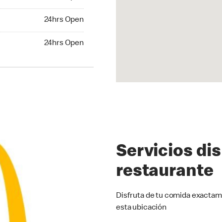
24hrs Open
24hrs Open
hrs Open
24hrs Open
Servicios di
restaurante
Disfruta de tu comida exactam
esta ubicación