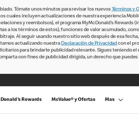
iado. Tómate unos minutos para revisar los nuevos
Términos y 
, los cuales incluyen actualizaciones de nuestra experiencia Mobi
ncelaciones y reembolsos), el programa MyMcDonald’s Rewards (
tas a los términos de estos), funciones de valor acumulado, como 
rbitraje. Al seguir usando nuestro sitio web después de esa fecha
stamos actualizando nuestra
Declaración de Privacidad
con el pro
citarios para brindarte publicidad relevante. Sigues teniendo el
omparta con fines de publicidad dirigida, un derecho que puedes 
Donald's Rewards
McValue® y Ofertas
Mas