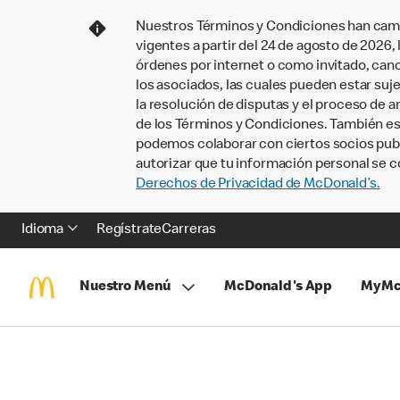
Nuestros Términos y Condiciones han camb
vigentes a partir del 24 de agosto de 2026
órdenes por internet o como invitado, ca
los asociados, las cuales pueden estar suje
la resolución de disputas y el proceso de a
de los Términos y Condiciones. También e
podemos colaborar con ciertos socios publi
autorizar que tu información personal se c
Derechos de Privacidad de McDonald’s.
Idioma
Regístrate
Carreras
Nuestro Menú
McDonald's App
MyMc