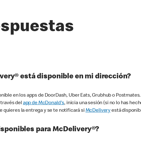
espuestas
very® está disponible en mi dirección?
ible en los apps de DoorDash, Uber Eats, Grubhub o Postmates. 
 través del
app de McDonald's
, inicia una sesión (si no lo has he
 quieres la entrega y se te notificará si
McDelivery
está disponib
sponibles para McDelivery®?