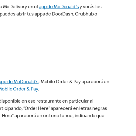
na McDelivery en el
app de McDonald's
y verás los
n puedes abrir tus apps de DoorDash, Grubhub o
app de McDonald's
. Mobile Order & Pay aparecerá en
Mobile Order & Pay
.
isponible en ese restaurante en particular al
articipando, “Order Here” aparecerá en letras negras
der Here” aparecerá en un tono tenue, indicando que