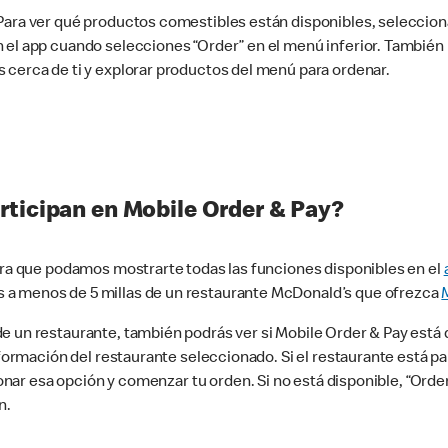
 Para ver qué productos comestibles están disponibles, seleccio
n el app cuando selecciones “Order” en el menú inferior. Tambié
 cerca de ti y explorar productos del menú para ordenar.
rticipan en Mobile Order & Pay?
para que podamos mostrarte todas las funciones disponibles en el
 a menos de 5 millas de un restaurante McDonald’s que ofrezca
 un restaurante, también podrás ver si Mobile Order & Pay está d
información del restaurante seleccionado. Si el restaurante está p
ccionar esa opción y comenzar tu orden. Si no está disponible, “Or
n.