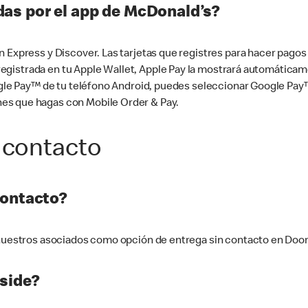
as por el app de McDonald’s?
n Express y Discover. Las tarjetas que registres para hacer pago
tá registrada en tu Apple Wallet, Apple Pay la mostrará automáti
Google Pay™ de tu teléfono Android, puedes seleccionar Google P
es que hagas con Mobile Order & Pay.
 contacto
contacto?
e nuestros asociados como opción de entrega sin contacto en Doo
side?