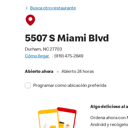
Busca otro restaurante
5507 S Miami Blvd
Durham, NC 27703
Cómo llegar
(919) 475-2849
Abierto ahora
•
Abierto 24 horas
Programar como ubicación preferida
Algo delicioso al
Ordena ahora con M
Android y recógelo