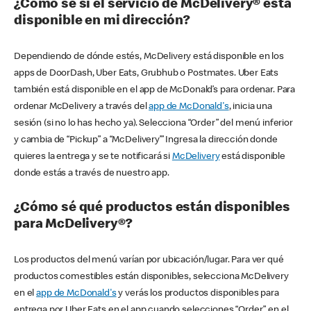
¿Cómo sé si el servicio de McDelivery® está
disponible en mi dirección?
Dependiendo de dónde estés, McDelivery está disponible en los
apps de DoorDash, Uber Eats, Grubhub o Postmates. Uber Eats
también está disponible en el app de McDonald’s para ordenar. Para
ordenar McDelivery a través del
app de McDonald's
, inicia una
sesión (si no lo has hecho ya). Selecciona “Order” del menú inferior
y cambia de “Pickup” a “McDelivery’” Ingresa la dirección donde
quieres la entrega y se te notificará si
McDelivery
está disponible
donde estás a través de nuestro app.
¿Cómo sé qué productos están disponibles
para McDelivery®?
Los productos del menú varían por ubicación/lugar. Para ver qué
productos comestibles están disponibles, selecciona McDelivery
en el
app de McDonald's
y verás los productos disponibles para
entrega por Uber Eats en el app cuando selecciones “Order” en el