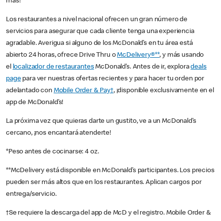
más!
Los restaurantes a nivel nacional ofrecen un gran número de
servicios para asegurar que cada cliente tenga una experiencia
agradable. Averigua si alguno de los McDonald’s en tu área está
abierto 24 horas, ofrece Drive Thru o
McDelivery®**
, y más usando
el
localizador de restaurantes
McDonald’s. Antes de ir, explora
deals
page
para ver nuestras ofertas recientes y para hacer tu orden por
adelantado con
Mobile Order & Pay†
, ¡disponible exclusivamente en el
app de McDonald’s!
La próxima vez que quieras darte un gustito, ve a un McDonald’s
cercano, ¡nos encantará atenderte!
*Peso antes de cocinarse: 4 oz.
**McDelivery está disponible en McDonald’s participantes. Los precios
pueden ser más altos que en los restaurantes. Aplican cargos por
entrega/servicio.
†Se requiere la descarga del app de McD y el registro. Mobile Order &