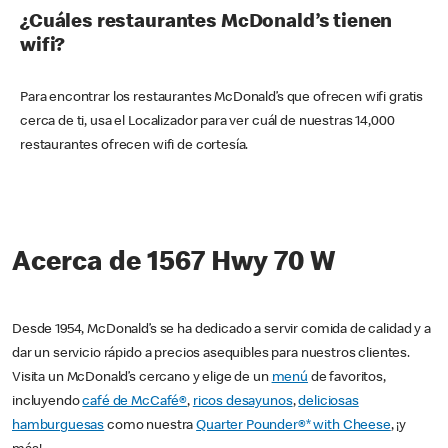
¿Cuáles restaurantes McDonald’s tienen
wifi?
Para encontrar los restaurantes McDonald’s que ofrecen wifi gratis
cerca de ti, usa el Localizador para ver cuál de nuestras 14,000
restaurantes ofrecen wifi de cortesía.
Acerca de 1567 Hwy 70 W
Desde 1954, McDonald’s se ha dedicado a servir comida de calidad y a
dar un servicio rápido a precios asequibles para nuestros clientes.
Visita un McDonald’s cercano y elige de un
menú
de favoritos,
incluyendo
café de McCafé®
,
ricos desayunos
,
deliciosas
hamburguesas
como nuestra
Quarter Pounder®* with Cheese
, ¡y