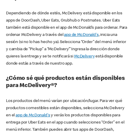
Dependiendo de dónde estés, McDelivery está disponible en los
apps de DoorDash, Uber Eats, Grubhub o Postmates. Uber Eats
también está disponible en el app de McDonald’s para ordenar. Para
ordenar McDelivery a través del
app de McDonald's
, inicia una
sesión (si no lo has hecho ya). Selecciona “Order” del menú inferior
y cambia de “Pickup” a “McDelivery’” Ingresa la dirección donde
quieres la entrega y se te notificará si
McDelivery
está disponible
donde estás a través de nuestro app.
¿Cómo sé qué productos están disponibles
para McDelivery®?
Los productos del menú varían por ubicación/lugar. Para ver qué
productos comestibles están disponibles, selecciona McDelivery
en el
app de McDonald's
y verás los productos disponibles para
entrega por Uber Eats en el app cuando selecciones “Order” en el
menú inferior. También puedes abrir tus apps de DoorDash,