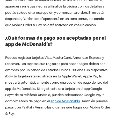
seleccionado. Si el restaurante está participando, “Order Here”
aparecerá en letras negras al final de la página con los detalles y
podrás seleccionar esa opción y comenzar tu orden. Si no está
disponible, “Order Here” aparecerá en un tono tenue, indicando
que Mobile Order & Pay no está activado en esa ubicación.
¿Qué formas de pago son aceptadas por el
app de McDonald’s?
Puedes registrar tarjetas Visa, MasterCard, American Express y
Discover. Las tarjetas que registres para hacer pagos deben ser
emitidas por un banco de Estados Unidos. Si tienes un dispositivo
iOS y tu tarjeta está registrada en tu Apple Wallet, Apple Pay la
mostrará automáticamente como una opción de pago dentro del
app de McDonald’s . Si registraste una tarjeta en el app Google
Pay™ de tu teléfono Android, puedes seleccionar Google Pay™
como método de pago en el
app de McDonald’s
. También puedes
pagar con PayPal y Venmo las órdenes que hagas con Mobile Order
& Pay.