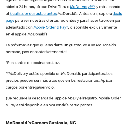
agradable. Averigua si alguno de los McDonald’s en tu área está
abierto 24 horas, ofrece Drive Thru o
McDelivery®**
, y más usando
el
localizador de restaurantes
McDonald’s. Antes de ir, explora
deals
page
para ver nuestras ofertas recientes y para hacer tu orden por
adelantado con
Mobile Order & Pay†
, ¡disponible exclusivamente
en el app de McDonald’s!
La próxima vez que quieras darte un gustito, ve a un McDonald’s
cercano, ¡nos encantará atenderte!
*Peso antes de cocinarse: 4 oz.
**McDelivery está disponible en McDonald’s participantes. Los
precios pueden ser más altos que en los restaurantes. Aplican
cargos por entrega/servicio.
†Se requiere la descarga del app de McD y el registro. Mobile Order
& Pay está disponible en McDonald’s participantes.
McDonald's Careers Gastonia, NC