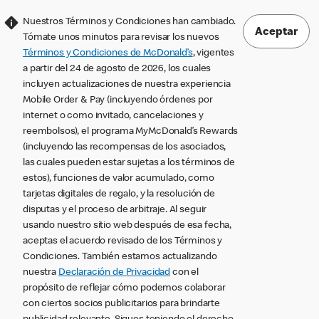
Nuestros Términos y Condiciones han cambiado.
Aceptar
Tómate unos minutos para revisar los nuevos
Términos y Condiciones de McDonald’s
, vigentes
a partir del 24 de agosto de 2026, los cuales
incluyen actualizaciones de nuestra experiencia
Mobile Order & Pay (incluyendo órdenes por
internet o como invitado, cancelaciones y
reembolsos), el programa MyMcDonald’s Rewards
(incluyendo las recompensas de los asociados,
las cuales pueden estar sujetas a los términos de
estos), funciones de valor acumulado, como
tarjetas digitales de regalo, y la resolución de
disputas y el proceso de arbitraje. Al seguir
usando nuestro sitio web después de esa fecha,
aceptas el acuerdo revisado de los Términos y
Condiciones. También estamos actualizando
nuestra
Declaración de Privacidad
con el
propósito de reflejar cómo podemos colaborar
con ciertos socios publicitarios para brindarte