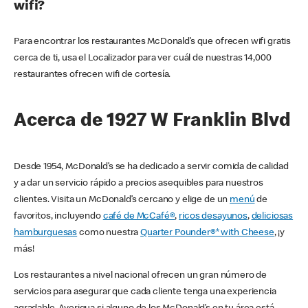
wifi?
Para encontrar los restaurantes McDonald’s que ofrecen wifi gratis
cerca de ti, usa el Localizador para ver cuál de nuestras 14,000
restaurantes ofrecen wifi de cortesía.
Acerca de 1927 W Franklin Blvd
Desde 1954, McDonald’s se ha dedicado a servir comida de calidad
y a dar un servicio rápido a precios asequibles para nuestros
clientes. Visita un McDonald’s cercano y elige de un
menú
de
favoritos, incluyendo
café de McCafé®
,
ricos desayunos
,
deliciosas
hamburguesas
como nuestra
Quarter Pounder®* with Cheese
, ¡y
más!
Los restaurantes a nivel nacional ofrecen un gran número de
servicios para asegurar que cada cliente tenga una experiencia