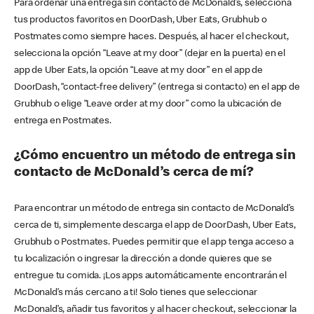
Para ordenar una entrega sin contacto de McDonald’s, selecciona
tus productos favoritos en DoorDash, Uber Eats, Grubhub o
Postmates como siempre haces. Después, al hacer el checkout,
selecciona la opción “Leave at my door” (dejar en la puerta) en el
app de Uber Eats, la opción “Leave at my door” en el app de
DoorDash, “contact-free delivery” (entrega si contacto) en el app de
Grubhub o elige “Leave order at my door” como la ubicación de
entrega en Postmates.
¿Cómo encuentro un método de entrega sin
contacto de McDonald’s cerca de mí?
Para encontrar un método de entrega sin contacto de McDonald’s
cerca de ti, simplemente descarga el app de DoorDash, Uber Eats,
Grubhub o Postmates. Puedes permitir que el app tenga acceso a
tu localización o ingresar la dirección a donde quieres que se
entregue tu comida. ¡Los apps automáticamente encontrarán el
McDonald’s más cercano a ti! Solo tienes que seleccionar
McDonald’s, añadir tus favoritos y al hacer checkout, seleccionar la