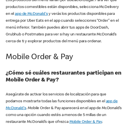
Los productos del menú varían por ubicación/lugar. Para ver qué
productos comestibles están disponibles, selecciona McDelivery
en el
app de McDonald's
y verás los productos disponibles para
entrega por Uber Eats en el app cuando selecciones “Order” en el
menú inferior. También puedes abrir tus apps de DoorDash,
Grubhub o Postmates para ver si hay un restaurante McDonald’s
cerca de ti y explorar productos del menú para ordenar.
Mobile Order & Pay
¿Cómo sé cuáles restaurantes participan en
Mobile Order & Pay?
Asegúrate de activar los servicios de localización para que
podamos mostrarte todas las funciones disponibles en el
app de
McDonald's
. Mobile Order & Pay aparecerá en el app de McDonald’s
como una opción cuando estés a menos de 5 millas de un
restaurante McDonald’s que ofrezca
Mobile Order & Pay
.