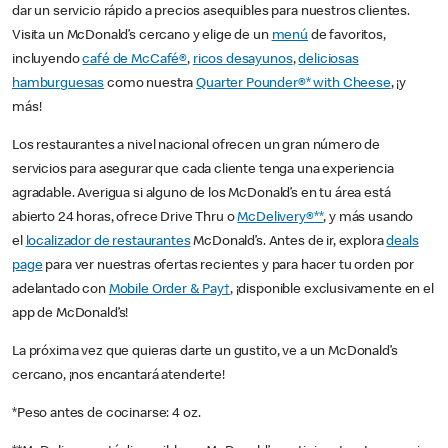
dar un servicio rápido a precios asequibles para nuestros clientes.
Visita un McDonald’s cercano y elige de un
menú
de favoritos,
incluyendo
café de McCafé®
,
ricos desayunos
,
deliciosas
hamburguesas
como nuestra
Quarter Pounder®* with Cheese
, ¡y
más!
Los restaurantes a nivel nacional ofrecen un gran número de
servicios para asegurar que cada cliente tenga una experiencia
agradable. Averigua si alguno de los McDonald’s en tu área está
abierto 24 horas, ofrece Drive Thru o
McDelivery®**
, y más usando
el
localizador de restaurantes
McDonald’s. Antes de ir, explora
deals
page
para ver nuestras ofertas recientes y para hacer tu orden por
adelantado con
Mobile Order & Pay†
, ¡disponible exclusivamente en el
app de McDonald’s!
La próxima vez que quieras darte un gustito, ve a un McDonald’s
cercano, ¡nos encantará atenderte!
*Peso antes de cocinarse: 4 oz.