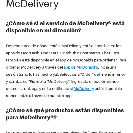
McDelivery
¿Cómo sé si el servicio de McDelivery® está
disponible en mi dirección?
Dependiendo de dónde estés, McDelivery está disponible en los
apps de DoorDash, Uber Eats, Grubhub o Postmates. Uber Eats
también está disponible en el app de McDonald’s para ordenar. Para
ordenar McDelivery a través del
app de McDonald's
, inicia una
sesión (si no lo has hecho ya). Selecciona “Order” del menú inferior
y cambia de “Pickup” a “McDelivery’” Ingresa la dirección donde
quieres la entrega y se te notificará si
McDelivery
está disponible
donde estás a través de nuestro app.
¿Cómo sé qué productos están disponibles
para McDelivery®?