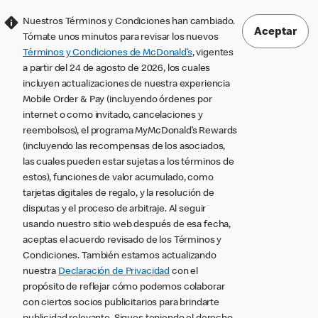
Nuestros Términos y Condiciones han cambiado.
Aceptar
Tómate unos minutos para revisar los nuevos
Términos y Condiciones de McDonald’s
, vigentes
a partir del 24 de agosto de 2026, los cuales
incluyen actualizaciones de nuestra experiencia
Mobile Order & Pay (incluyendo órdenes por
internet o como invitado, cancelaciones y
reembolsos), el programa MyMcDonald’s Rewards
(incluyendo las recompensas de los asociados,
las cuales pueden estar sujetas a los términos de
estos), funciones de valor acumulado, como
tarjetas digitales de regalo, y la resolución de
disputas y el proceso de arbitraje. Al seguir
usando nuestro sitio web después de esa fecha,
aceptas el acuerdo revisado de los Términos y
Condiciones. También estamos actualizando
nuestra
Declaración de Privacidad
con el
propósito de reflejar cómo podemos colaborar
con ciertos socios publicitarios para brindarte