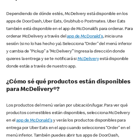
Dependiendo de dónde estés, McDelivery está disponible en los
apps de DoorDash, Uber Eats, Grubhub o Postmates. Uber Eats
también está disponible en el app de McDonald’s para ordenar. Para
ordenar McDelivery a través del
app de McDonald's
, inicia una
sesión (si no lo has hecho ya). Selecciona “Order” del menú inferior
y cambia de “Pickup” a “McDelivery’” Ingresa la dirección donde
quieres la entrega y se te notificará si
McDelivery
está disponible
donde estás a través de nuestro app.
¿Cómo sé qué productos están disponibles
para McDelivery®?
Los productos del menú varían por ubicación/lugar. Para ver qué
productos comestibles están disponibles, selecciona McDelivery
en el
app de McDonald's
y verás los productos disponibles para
entrega por Uber Eats en el app cuando selecciones “Order” en el
menú inferior. También puedes abrir tus apps de DoorDash,