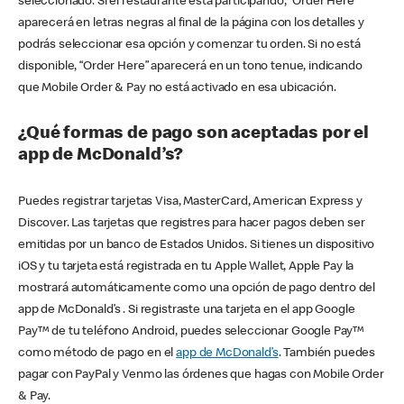
seleccionado. Si el restaurante está participando, “Order Here”
aparecerá en letras negras al final de la página con los detalles y
podrás seleccionar esa opción y comenzar tu orden. Si no está
disponible, “Order Here” aparecerá en un tono tenue, indicando
que Mobile Order & Pay no está activado en esa ubicación.
¿Qué formas de pago son aceptadas por el
app de McDonald’s?
Puedes registrar tarjetas Visa, MasterCard, American Express y
Discover. Las tarjetas que registres para hacer pagos deben ser
emitidas por un banco de Estados Unidos. Si tienes un dispositivo
iOS y tu tarjeta está registrada en tu Apple Wallet, Apple Pay la
mostrará automáticamente como una opción de pago dentro del
app de McDonald’s . Si registraste una tarjeta en el app Google
Pay™ de tu teléfono Android, puedes seleccionar Google Pay™
como método de pago en el
app de McDonald’s
. También puedes
pagar con PayPal y Venmo las órdenes que hagas con Mobile Order
& Pay.