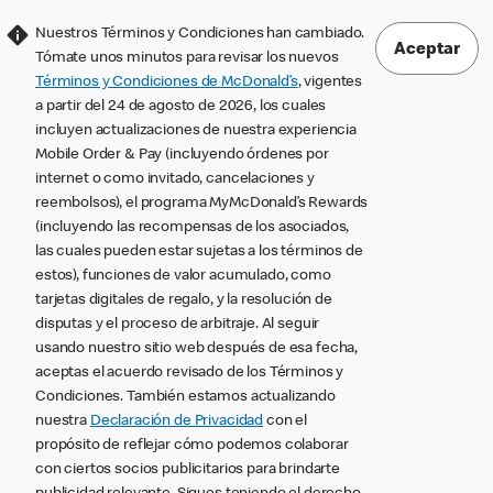
Nuestros Términos y Condiciones han cambiado.
Aceptar
Tómate unos minutos para revisar los nuevos
Términos y Condiciones de McDonald’s
, vigentes
a partir del 24 de agosto de 2026, los cuales
incluyen actualizaciones de nuestra experiencia
Mobile Order & Pay (incluyendo órdenes por
internet o como invitado, cancelaciones y
reembolsos), el programa MyMcDonald’s Rewards
(incluyendo las recompensas de los asociados,
las cuales pueden estar sujetas a los términos de
estos), funciones de valor acumulado, como
tarjetas digitales de regalo, y la resolución de
disputas y el proceso de arbitraje. Al seguir
usando nuestro sitio web después de esa fecha,
aceptas el acuerdo revisado de los Términos y
Condiciones. También estamos actualizando
nuestra
Declaración de Privacidad
con el
propósito de reflejar cómo podemos colaborar
con ciertos socios publicitarios para brindarte