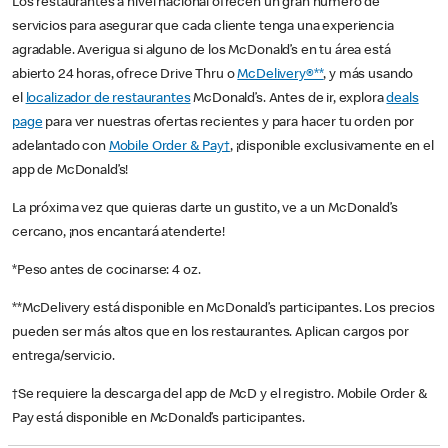
Los restaurantes a nivel nacional ofrecen un gran número de
servicios para asegurar que cada cliente tenga una experiencia
agradable. Averigua si alguno de los McDonald’s en tu área está
abierto 24 horas, ofrece Drive Thru o
McDelivery®**
, y más usando
el
localizador de restaurantes
McDonald’s. Antes de ir, explora
deals
page
para ver nuestras ofertas recientes y para hacer tu orden por
adelantado con
Mobile Order & Pay†
, ¡disponible exclusivamente en el
app de McDonald’s!
La próxima vez que quieras darte un gustito, ve a un McDonald’s
cercano, ¡nos encantará atenderte!
*Peso antes de cocinarse: 4 oz.
**McDelivery está disponible en McDonald’s participantes. Los precios
pueden ser más altos que en los restaurantes. Aplican cargos por
entrega/servicio.
†Se requiere la descarga del app de McD y el registro. Mobile Order &
Pay está disponible en McDonald’s participantes.