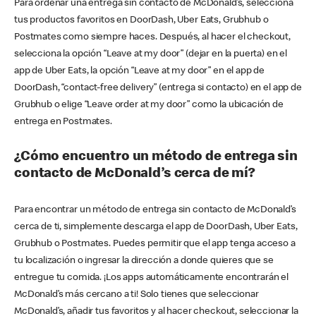
Para ordenar una entrega sin contacto de McDonald’s, selecciona
tus productos favoritos en DoorDash, Uber Eats, Grubhub o
Postmates como siempre haces. Después, al hacer el checkout,
selecciona la opción “Leave at my door” (dejar en la puerta) en el
app de Uber Eats, la opción “Leave at my door” en el app de
DoorDash, “contact-free delivery” (entrega si contacto) en el app de
Grubhub o elige “Leave order at my door” como la ubicación de
entrega en Postmates.
¿Cómo encuentro un método de entrega sin
contacto de McDonald’s cerca de mí?
Para encontrar un método de entrega sin contacto de McDonald’s
cerca de ti, simplemente descarga el app de DoorDash, Uber Eats,
Grubhub o Postmates. Puedes permitir que el app tenga acceso a
tu localización o ingresar la dirección a donde quieres que se
entregue tu comida. ¡Los apps automáticamente encontrarán el
McDonald’s más cercano a ti! Solo tienes que seleccionar
McDonald’s, añadir tus favoritos y al hacer checkout, seleccionar la