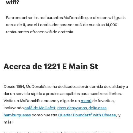
wifi?
Para encontrar los restaurantes McDonald’s que ofrecen wifi gratis
cerca de ti, usa el Localizador para ver cuál de nuestras 14,000
restaurantes ofrecen wifi de cortesía.
Acerca de 1221 E Main St
Desde 1954, McDonald’s se ha dedicado a servir comida de calidad y a
dar un servicio rápido a precios asequibles para nuestros clientes.
Visita un McDonald’s cercano y elige de un
menú
de favoritos,
incluyendo
café de McCafé®
,
ricos desayunos
,
deliciosas
hamburguesas
como nuestra
Quarter Pounder®* with Cheese
, ¡y
más!