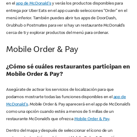
en el
app de McDonald's
y verás los productos disponibles para
entrega por Uber Eats en el app cuando selecciones “Order” en el
menú inferior. También puedes abrir tus apps de DoorDash,
Grubhub o Postmates para ver si hay un restaurante McDonald’s
cerca de ti y explorar productos del menú para ordenar.
Mobile Order & Pay
¿Cómo sé cuáles restaurantes participan en
Mobile Order & Pay?
Asegúrate de activar los servicios de localización para que
podamos mostrarte todas las funciones disponibles en el
app de
McDonald's
. Mobile Order & Pay aparecerá en el app de McDonald’s
como una opción cuando estés a menos de 5 millas de un
restaurante McDonald’s que ofrezca
Mobile Order & Pay
.
Dentro del mapa y después de seleccionar el ícono de un