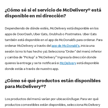
¿Cómo sé si el servicio de McDelivery® está
disponible en mi dirección?
Dependiendo de dónde estés, McDelivery está disponible en los
apps de DoorDash, Uber Eats, Grubhub o Postmates. Uber Eats
también está disponible en el app de McDonald’s para ordenar. Para
ordenar McDelivery a través del
app de McDonald's
, inicia una
sesión (si no lo has hecho ya). Selecciona “Order” del menú inferior
y cambia de “Pickup” a “McDelivery’” Ingresa la dirección donde
quieres la entrega y se te notificará si
McDelivery
está disponible
donde estás a través de nuestro app.
¿Cómo sé qué productos están disponibles
para McDelivery®?
Los productos del menú varían por ubicación/lugar. Para ver qué
productos comestibles están disponibles, selecciona McDelivery