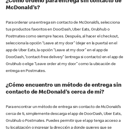
¿Cómo ordeno para entrega sin contacto de
McDonald’s?
Para ordenar una entrega sin contacto de McDonald’s, selecciona
tus productos favoritos en DoorDash, Uber Eats, Grubhub o
Postmates como siempre haces. Después, al hacer el checkout,
selecciona la opción “Leave at my door” (dejar en la puerta) en el
app de Uber Eats, la opción “Leave at my door” en el app de
DoorDash, “contact-free delivery” (entrega si contacto) en el app de
Grubhub o elige “Leave order at my door” como la ubicación de
entrega en Postmates.
¿Cómo encuentro un método de entrega sin
contacto de McDonald’s cerca de mí?
Para encontrar un método de entrega sin contacto de McDonald’s
cerca de ti, simplemente descarga el app de DoorDash, Uber Eats,
Grubhub o Postmates. Puedes permitir que el app tenga acceso a
tu localización o ingresar la dirección a donde quieres que se