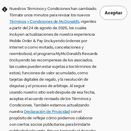
Nuestros Términos y Condiciones han cambiado.
Aceptar
Tómate unos minutos para revisar los nuevos
Términos y Condiciones de McDonald’s
, vigentes
a partir del 24 de agosto de 2026, los cuales
incluyen actualizaciones de nuestra experiencia
Mobile Order & Pay (incluyendo órdenes por
internet o como invitado, cancelaciones y
reembolsos), el programa MyMcDonald’s Rewards
(incluyendo las recompensas de los asociados,
las cuales pueden estar sujetas a los términos de
estos), funciones de valor acumulado, como
tarjetas digitales de regalo, y la resolución de
disputas y el proceso de arbitraje. Al seguir
usando nuestro sitio web después de esa fecha,
aceptas el acuerdo revisado de los Términos y
Condiciones. También estamos actualizando
nuestra
Declaración de Privacidad
con el
propósito de reflejar cómo podemos colaborar
con ciertos socios publicitarios para brindarte