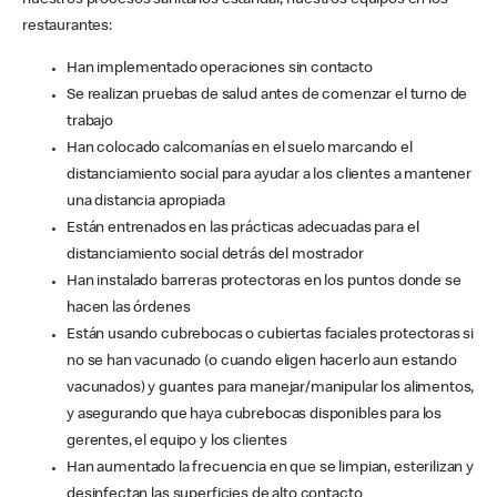
nuestros procesos sanitarios estándar, nuestros equipos en los
restaurantes:
Han implementado operaciones sin contacto
Se realizan pruebas de salud antes de comenzar el turno de
trabajo
Han colocado calcomanías en el suelo marcando el
distanciamiento social para ayudar a los clientes a mantener
una distancia apropiada
Están entrenados en las prácticas adecuadas para el
distanciamiento social detrás del mostrador
Han instalado barreras protectoras en los puntos donde se
hacen las órdenes
Están usando cubrebocas o cubiertas faciales protectoras si
no se han vacunado (o cuando eligen hacerlo aun estando
vacunados) y guantes para manejar/manipular los alimentos,
y asegurando que haya cubrebocas disponibles para los
gerentes, el equipo y los clientes
Han aumentado la frecuencia en que se limpian, esterilizan y
desinfectan las superficies de alto contacto