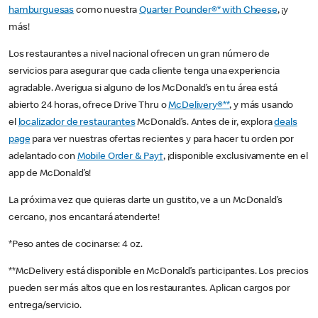
hamburguesas
como nuestra
Quarter Pounder®* with Cheese
, ¡y
más!
Los restaurantes a nivel nacional ofrecen un gran número de
servicios para asegurar que cada cliente tenga una experiencia
agradable. Averigua si alguno de los McDonald’s en tu área está
abierto 24 horas, ofrece Drive Thru o
McDelivery®**
, y más usando
el
localizador de restaurantes
McDonald’s. Antes de ir, explora
deals
page
para ver nuestras ofertas recientes y para hacer tu orden por
adelantado con
Mobile Order & Pay†
, ¡disponible exclusivamente en el
app de McDonald’s!
La próxima vez que quieras darte un gustito, ve a un McDonald’s
cercano, ¡nos encantará atenderte!
*Peso antes de cocinarse: 4 oz.
**McDelivery está disponible en McDonald’s participantes. Los precios
pueden ser más altos que en los restaurantes. Aplican cargos por
entrega/servicio.