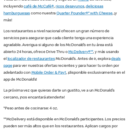
incluyendo
café de McCafé®
,
ricos desayunos
,
deliciosas
hamburguesas
como nuestra
Quarter Pounder®* with Cheese
, ¡y
más!
Los restaurantes a nivel nacional ofrecen un gran número de
servicios para asegurar que cada cliente tenga una experiencia
agradable. Averigua si alguno de los McDonald’s en tu área está
abierto 24 horas, ofrece Drive Thru o
McDelivery®**
, y más usando
el
localizador de restaurantes
McDonald’s. Antes de ir, explora
deals
page
para ver nuestras ofertas recientes y para hacer tu orden por
adelantado con
Mobile Order & Pay†
, ¡disponible exclusivamente en el
app de McDonald’s!
La próxima vez que quieras darte un gustito, ve a un McDonald’s
cercano, ¡nos encantará atenderte!
*Peso antes de cocinarse: 4 oz.
**McDelivery está disponible en McDonald’s participantes. Los precios
pueden ser más altos que en los restaurantes. Aplican cargos por