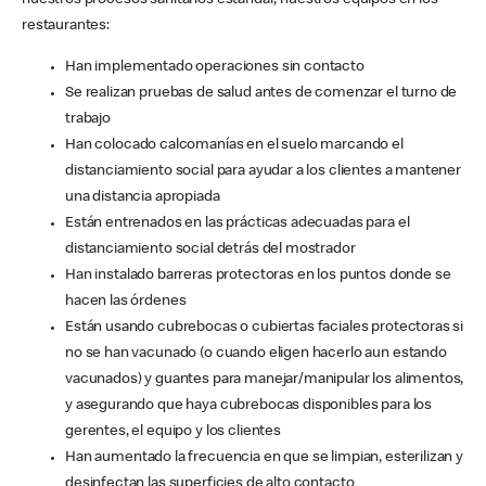
nuestros procesos sanitarios estándar, nuestros equipos en los
restaurantes:
Han implementado operaciones sin contacto
Se realizan pruebas de salud antes de comenzar el turno de
trabajo
Han colocado calcomanías en el suelo marcando el
distanciamiento social para ayudar a los clientes a mantener
una distancia apropiada
Están entrenados en las prácticas adecuadas para el
distanciamiento social detrás del mostrador
Han instalado barreras protectoras en los puntos donde se
hacen las órdenes
Están usando cubrebocas o cubiertas faciales protectoras si
no se han vacunado (o cuando eligen hacerlo aun estando
vacunados) y guantes para manejar/manipular los alimentos,
y asegurando que haya cubrebocas disponibles para los
gerentes, el equipo y los clientes
Han aumentado la frecuencia en que se limpian, esterilizan y
desinfectan las superficies de alto contacto