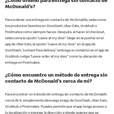
¿Cómo ordeno para entrega sin contacto de
McDonald’s?
Para ordenar una entrega sin contacto de McDonald’s, selecciona
tus productos favoritos en DoorDash, Uber Eats, Grubhub o
Postmates como siempre haces. Después, al hacer el checkout,
selecciona la opción “Leave at my door” (dejar en la puerta) en el
app de Uber Eats, la opción “Leave at my door” en el app de
DoorDash, “contact-free delivery” (entrega si contacto) en el app de
Grubhub o elige “Leave order at my door” como la ubicación de
entrega en Postmates.
¿Cómo encuentro un método de entrega sin
contacto de McDonald’s cerca de mí?
Para encontrar un método de entrega sin contacto de McDonald’s
cerca de ti, simplemente descarga el app de DoorDash, Uber Eats,
Grubhub o Postmates. Puedes permitir que el app tenga acceso a
tu localización o ingresar la dirección a donde quieres que se