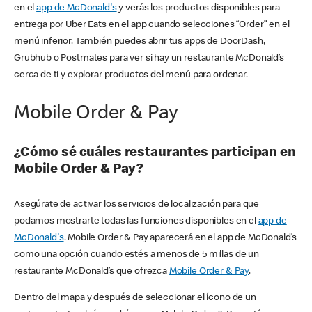
en el
app de McDonald's
y verás los productos disponibles para
entrega por Uber Eats en el app cuando selecciones “Order” en el
menú inferior. También puedes abrir tus apps de DoorDash,
Grubhub o Postmates para ver si hay un restaurante McDonald’s
cerca de ti y explorar productos del menú para ordenar.
Mobile Order & Pay
¿Cómo sé cuáles restaurantes participan en
Mobile Order & Pay?
Asegúrate de activar los servicios de localización para que
podamos mostrarte todas las funciones disponibles en el
app de
McDonald's
. Mobile Order & Pay aparecerá en el app de McDonald’s
como una opción cuando estés a menos de 5 millas de un
restaurante McDonald’s que ofrezca
Mobile Order & Pay
.
Dentro del mapa y después de seleccionar el ícono de un