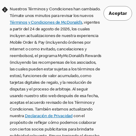
Nuestros Términos y Condiciones han cambiado.
Aceptar
Tómate unos minutos para revisar los nuevos
Términos y Condiciones de McDonald’s
, vigentes
a partir del 24 de agosto de 2026, los cuales
incluyen actualizaciones de nuestra experiencia
Mobile Order & Pay (incluyendo órdenes por
internet o como invitado, cancelaciones y
reembolsos), el programa MyMcDonald’s Rewards
(incluyendo las recompensas de los asociados,
las cuales pueden estar sujetas a los términos de
estos), funciones de valor acumulado, como
tarjetas digitales de regalo, y la resolución de
disputas y el proceso de arbitraje. Al seguir
usando nuestro sitio web después de esa fecha,
aceptas el acuerdo revisado de los Términos y
Condiciones. También estamos actualizando
nuestra
Declaración de Privacidad
con el
propósito de reflejar cómo podemos colaborar
con ciertos socios publicitarios para brindarte