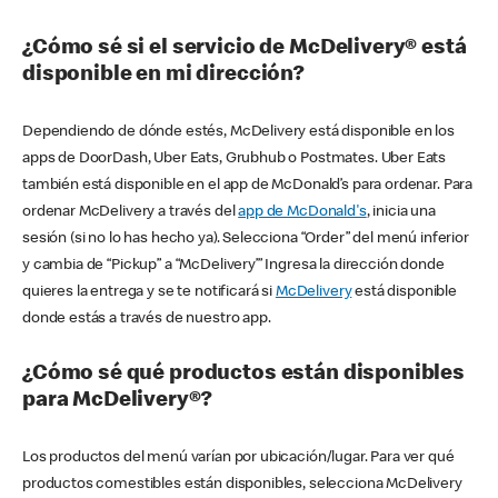
¿Cómo sé si el servicio de McDelivery® está
disponible en mi dirección?
Dependiendo de dónde estés, McDelivery está disponible en los
apps de DoorDash, Uber Eats, Grubhub o Postmates. Uber Eats
también está disponible en el app de McDonald’s para ordenar. Para
ordenar McDelivery a través del
app de McDonald's
, inicia una
sesión (si no lo has hecho ya). Selecciona “Order” del menú inferior
y cambia de “Pickup” a “McDelivery’” Ingresa la dirección donde
quieres la entrega y se te notificará si
McDelivery
está disponible
donde estás a través de nuestro app.
¿Cómo sé qué productos están disponibles
para McDelivery®?
Los productos del menú varían por ubicación/lugar. Para ver qué
productos comestibles están disponibles, selecciona McDelivery