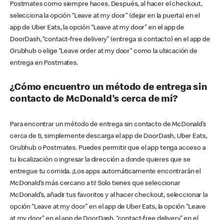
Postmates como siempre haces. Después, al hacer el checkout,
selecciona la opción “Leave at my door” (dejar en la puerta) en el
app de Uber Eats, la opción “Leave at my door” en el app de
DoorDash, “contact-free delivery” (entrega si contacto) en el app de
Grubhub o elige “Leave order at my door” como la ubicación de
entrega en Postmates.
¿Cómo encuentro un método de entrega sin
contacto de McDonald’s cerca de mí?
Para encontrar un método de entrega sin contacto de McDonald’s
cerca de ti, simplemente descarga el app de DoorDash, Uber Eats,
Grubhub o Postmates. Puedes permitir que el app tenga acceso a
tu localización o ingresar la dirección a donde quieres que se
entregue tu comida. ¡Los apps automáticamente encontrarán el
McDonald’s más cercano a ti! Solo tienes que seleccionar
McDonald’s, añadir tus favoritos y al hacer checkout, seleccionar la
opción “Leave at my door” en el app de Uber Eats, la opción “Leave
at my door” en el app de DoorDash, “contact-free delivery” en el