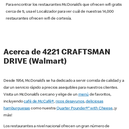
Para encontrar los restaurantes McDonald’s que ofrecen wifi gratis
cerca de ti, usa el Localizador para ver cuál de nuestras 14,000
restaurantes ofrecen wifi de cortesía.
Acerca de 4221 CRAFTSMAN
DRIVE (Walmart)
Desde 1954, McDonald’s se ha dedicado a servir comida de calidad y a
dar un servicio rápido a precios asequibles para nuestros clientes.
Visita un McDonald’s cercano y elige de un
menú
de favoritos,
incluyendo
café de McCafé®
,
ricos desayunos
,
deliciosas
hamburguesas
como nuestra
Quarter Pounder®* with Cheese
, ¡y
más!
Los restaurantes a nivel nacional ofrecen un gran número de