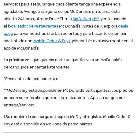
servicios para asegurar que cada cliente tenga una experiencia
agradable. Averigua si alguno de los McDonald’s en tu área está
abierto 24 horas, ofrece Drive Thru o
McDelivery®**
, y más usando
el
localizador de restaurantes
McDonald’s. Antes de ir, explora
deals
page
para ver nuestras ofertas recientes y para hacer tu orden por
adelantado con
Mobile Order & Pay†
, ¡disponible exclusivamente en el
app de McDonald’s!
La próxima vez que quieras darte un gustito, ve a un McDonald’s
cercano, ¡nos encantará atenderte!
*Peso antes de cocinarse: 4 oz.
**McDelivery está disponible en McDonald’s participantes. Los precios
pueden ser más altos que en los restaurantes. Aplican cargos por
entrega/servicio.
†Se requiere la descarga del app de McD y el registro. Mobile Order &
Pay está disponible en McDonald’s participantes.