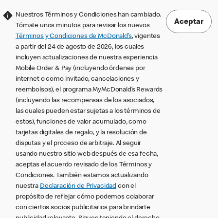
Nuestros Términos y Condiciones han cambiado.
Aceptar
Tómate unos minutos para revisar los nuevos
Términos y Condiciones de McDonald’s
, vigentes
a partir del 24 de agosto de 2026, los cuales
incluyen actualizaciones de nuestra experiencia
Mobile Order & Pay (incluyendo órdenes por
internet o como invitado, cancelaciones y
reembolsos), el programa MyMcDonald’s Rewards
(incluyendo las recompensas de los asociados,
las cuales pueden estar sujetas a los términos de
estos), funciones de valor acumulado, como
tarjetas digitales de regalo, y la resolución de
disputas y el proceso de arbitraje. Al seguir
usando nuestro sitio web después de esa fecha,
aceptas el acuerdo revisado de los Términos y
Condiciones. También estamos actualizando
nuestra
Declaración de Privacidad
con el
propósito de reflejar cómo podemos colaborar
con ciertos socios publicitarios para brindarte