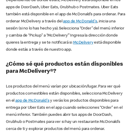
Dependiendo de dónde estés, McDelivery está disponible en los
apps de DoorDash, Uber Eats, Grubhub o Postmates. Uber Eats
también está disponible en el app de McDonald’s para ordenar. Para
ordenar McDelivery a través del
app de McDonald's
, inicia una
sesión (si no lo has hecho ya). Selecciona “Order” del menú inferior
y cambia de “Pickup” a “McDelivery’” Ingresa la dirección donde
quieres la entrega y se te notificará si
McDelivery
está disponible
donde estás a través de nuestro app.
¿Cómo sé qué productos están disponibles
para McDelivery®?
Los productos del menú varían por ubicación/lugar. Para ver qué
productos comestibles están disponibles, selecciona McDelivery
en el
app de McDonald's
y verás los productos disponibles para
entrega por Uber Eats en el app cuando selecciones “Order” en el
menú inferior. También puedes abrir tus apps de DoorDash,
Grubhub o Postmates para ver si hay un restaurante McDonald’s
cerca de ti y explorar productos del menú para ordenar.