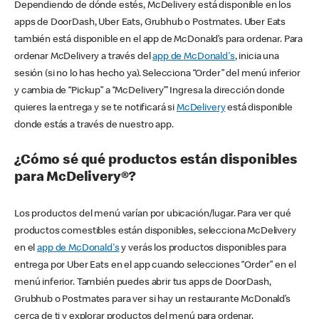
Dependiendo de dónde estés, McDelivery está disponible en los
apps de DoorDash, Uber Eats, Grubhub o Postmates. Uber Eats
también está disponible en el app de McDonald’s para ordenar. Para
ordenar McDelivery a través del
app de McDonald's
, inicia una
sesión (si no lo has hecho ya). Selecciona “Order” del menú inferior
y cambia de “Pickup” a “McDelivery’” Ingresa la dirección donde
quieres la entrega y se te notificará si
McDelivery
está disponible
donde estás a través de nuestro app.
¿Cómo sé qué productos están disponibles
para McDelivery®?
Los productos del menú varían por ubicación/lugar. Para ver qué
productos comestibles están disponibles, selecciona McDelivery
en el
app de McDonald's
y verás los productos disponibles para
entrega por Uber Eats en el app cuando selecciones “Order” en el
menú inferior. También puedes abrir tus apps de DoorDash,
Grubhub o Postmates para ver si hay un restaurante McDonald’s
cerca de ti y explorar productos del menú para ordenar.