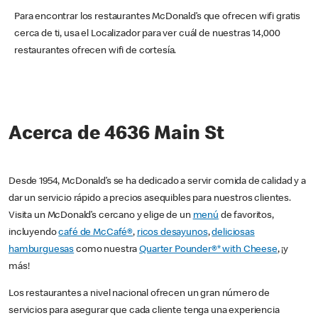
Para encontrar los restaurantes McDonald’s que ofrecen wifi gratis
cerca de ti, usa el Localizador para ver cuál de nuestras 14,000
restaurantes ofrecen wifi de cortesía.
Acerca de 4636 Main St
Desde 1954, McDonald’s se ha dedicado a servir comida de calidad y a
dar un servicio rápido a precios asequibles para nuestros clientes.
Visita un McDonald’s cercano y elige de un
menú
de favoritos,
incluyendo
café de McCafé®
,
ricos desayunos
,
deliciosas
hamburguesas
como nuestra
Quarter Pounder®* with Cheese
, ¡y
más!
Los restaurantes a nivel nacional ofrecen un gran número de
servicios para asegurar que cada cliente tenga una experiencia