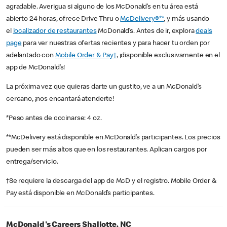
agradable. Averigua si alguno de los McDonald’s en tu área está
abierto 24 horas, ofrece Drive Thru o
McDelivery®**
, y más usando
el
localizador de restaurantes
McDonald’s. Antes de ir, explora
deals
page
para ver nuestras ofertas recientes y para hacer tu orden por
adelantado con
Mobile Order & Pay†
, ¡disponible exclusivamente en el
app de McDonald’s!
La próxima vez que quieras darte un gustito, ve a un McDonald’s
cercano, ¡nos encantará atenderte!
*Peso antes de cocinarse: 4 oz.
**McDelivery está disponible en McDonald’s participantes. Los precios
pueden ser más altos que en los restaurantes. Aplican cargos por
entrega/servicio.
†Se requiere la descarga del app de McD y el registro. Mobile Order &
Pay está disponible en McDonald’s participantes.
McDonald's Careers Shallotte, NC