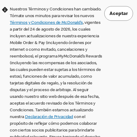
Nuestros Términos y Condiciones han cambiado.
Aceptar
Tómate unos minutos para revisar los nuevos
Términos y Condiciones de McDonald’s
, vigentes
a partir del 24 de agosto de 2026, los cuales
incluyen actualizaciones de nuestra experiencia
Mobile Order & Pay (incluyendo órdenes por
internet o como invitado, cancelaciones y
reembolsos), el programa MyMcDonald’s Rewards
(incluyendo las recompensas de los asociados,
las cuales pueden estar sujetas a los términos de
estos), funciones de valor acumulado, como
tarjetas digitales de regalo, y la resolución de
disputas y el proceso de arbitraje. Al seguir
usando nuestro sitio web después de esa fecha,
aceptas el acuerdo revisado de los Términos y
Condiciones. También estamos actualizando
nuestra
Declaración de Privacidad
con el
propósito de reflejar cómo podemos colaborar
con ciertos socios publicitarios para brindarte