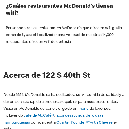
¿Cuáles restaurantes McDonald’s tienen
wifi?
Para encontrar los restaurantes McDonald’s que ofrecen wifi gratis
cerca de ti, usa el Localizador para ver cuál de nuestras 14,000
restaurantes ofrecen wifi de cortesía.
Acerca de 122 S 40th St
Desde 1954, McDonald’s se ha dedicado a servir comida de calidad y a
dar un servicio rápido a precios asequibles para nuestros clientes.
Visita un McDonald’s cercano y elige de un
menú
de favoritos,
incluyendo
café de McCafé®
,
ricos desayunos
,
deliciosas
hamburguesas
como nuestra
Quarter Pounder®* with Cheese
, ¡y