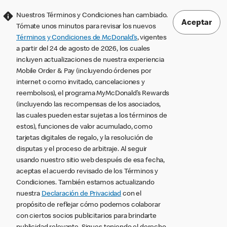
Nuestros Términos y Condiciones han cambiado.
Aceptar
Tómate unos minutos para revisar los nuevos
Términos y Condiciones de McDonald’s
, vigentes
a partir del 24 de agosto de 2026, los cuales
incluyen actualizaciones de nuestra experiencia
Mobile Order & Pay (incluyendo órdenes por
internet o como invitado, cancelaciones y
reembolsos), el programa MyMcDonald’s Rewards
(incluyendo las recompensas de los asociados,
las cuales pueden estar sujetas a los términos de
estos), funciones de valor acumulado, como
tarjetas digitales de regalo, y la resolución de
disputas y el proceso de arbitraje. Al seguir
usando nuestro sitio web después de esa fecha,
aceptas el acuerdo revisado de los Términos y
Condiciones. También estamos actualizando
nuestra
Declaración de Privacidad
con el
propósito de reflejar cómo podemos colaborar
con ciertos socios publicitarios para brindarte