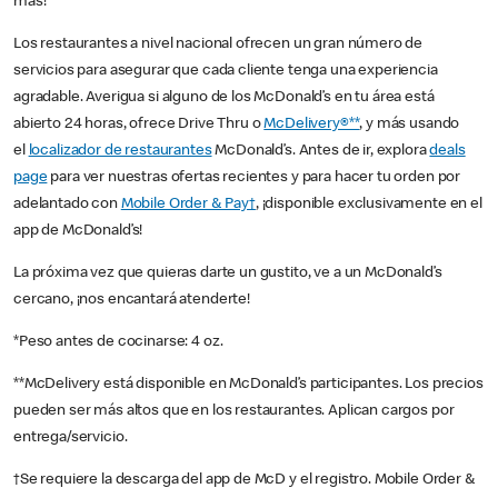
más!
Los restaurantes a nivel nacional ofrecen un gran número de
servicios para asegurar que cada cliente tenga una experiencia
agradable. Averigua si alguno de los McDonald’s en tu área está
abierto 24 horas, ofrece Drive Thru o
McDelivery®**
, y más usando
el
localizador de restaurantes
McDonald’s. Antes de ir, explora
deals
page
para ver nuestras ofertas recientes y para hacer tu orden por
adelantado con
Mobile Order & Pay†
, ¡disponible exclusivamente en el
app de McDonald’s!
La próxima vez que quieras darte un gustito, ve a un McDonald’s
cercano, ¡nos encantará atenderte!
*Peso antes de cocinarse: 4 oz.
**McDelivery está disponible en McDonald’s participantes. Los precios
pueden ser más altos que en los restaurantes. Aplican cargos por
entrega/servicio.
†Se requiere la descarga del app de McD y el registro. Mobile Order &