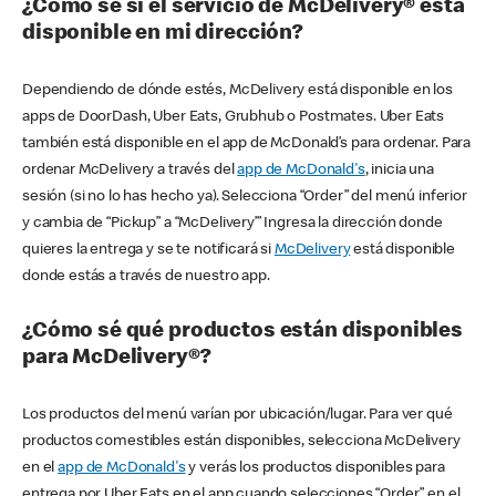
¿Cómo sé si el servicio de McDelivery® está
disponible en mi dirección?
Dependiendo de dónde estés, McDelivery está disponible en los
apps de DoorDash, Uber Eats, Grubhub o Postmates. Uber Eats
también está disponible en el app de McDonald’s para ordenar. Para
ordenar McDelivery a través del
app de McDonald's
, inicia una
sesión (si no lo has hecho ya). Selecciona “Order” del menú inferior
y cambia de “Pickup” a “McDelivery’” Ingresa la dirección donde
quieres la entrega y se te notificará si
McDelivery
está disponible
donde estás a través de nuestro app.
¿Cómo sé qué productos están disponibles
para McDelivery®?
Los productos del menú varían por ubicación/lugar. Para ver qué
productos comestibles están disponibles, selecciona McDelivery
en el
app de McDonald's
y verás los productos disponibles para
entrega por Uber Eats en el app cuando selecciones “Order” en el