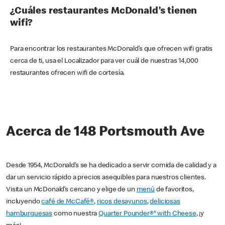
¿Cuáles restaurantes McDonald’s tienen
wifi?
Para encontrar los restaurantes McDonald’s que ofrecen wifi gratis
cerca de ti, usa el Localizador para ver cuál de nuestras 14,000
restaurantes ofrecen wifi de cortesía.
Acerca de 148 Portsmouth Ave
Desde 1954, McDonald’s se ha dedicado a servir comida de calidad y a
dar un servicio rápido a precios asequibles para nuestros clientes.
Visita un McDonald’s cercano y elige de un
menú
de favoritos,
incluyendo
café de McCafé®
,
ricos desayunos
,
deliciosas
hamburguesas
como nuestra
Quarter Pounder®* with Cheese
, ¡y