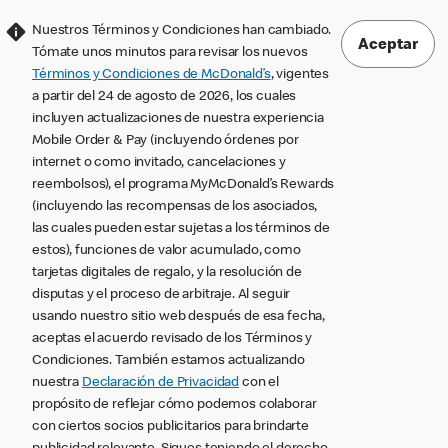
Nuestros Términos y Condiciones han cambiado.
Aceptar
Tómate unos minutos para revisar los nuevos
Términos y Condiciones de McDonald’s
, vigentes
a partir del 24 de agosto de 2026, los cuales
incluyen actualizaciones de nuestra experiencia
Mobile Order & Pay (incluyendo órdenes por
internet o como invitado, cancelaciones y
reembolsos), el programa MyMcDonald’s Rewards
(incluyendo las recompensas de los asociados,
las cuales pueden estar sujetas a los términos de
estos), funciones de valor acumulado, como
tarjetas digitales de regalo, y la resolución de
disputas y el proceso de arbitraje. Al seguir
usando nuestro sitio web después de esa fecha,
aceptas el acuerdo revisado de los Términos y
Condiciones. También estamos actualizando
nuestra
Declaración de Privacidad
con el
propósito de reflejar cómo podemos colaborar
con ciertos socios publicitarios para brindarte