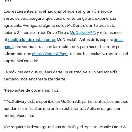
más!
Los restaurantes a nivel nacional ofrecen un gran número de
servicios para asegurar que cada cliente tenga una experiencia
agradable. Averigua si alguno de los McDonald’s en tu área está
abierto 24 horas, ofrece Drive Thru o
McDelivery®**
, y más usando
el
localizador de restaurantes
McDonald’s. Antes de ir, explora
deals
page
para ver nuestras ofertas recientes y para hacer tu orden por
adelantado con
Mobile Order & Pay†
, ¡disponible exclusivamente en el
app de McDonald’s!
La próxima vez que quieras darte un gustito, ve a un McDonald’s
cercano, ¡nos encantará atenderte!
*Peso antes de cocinarse: 4 oz.
**McDelivery está disponible en McDonald’s participantes. Los precios
pueden ser más altos que en los restaurantes. Aplican cargos por
entrega/servicio.
†Se requiere la descarga del app de McD y el registro. Mobile Order &