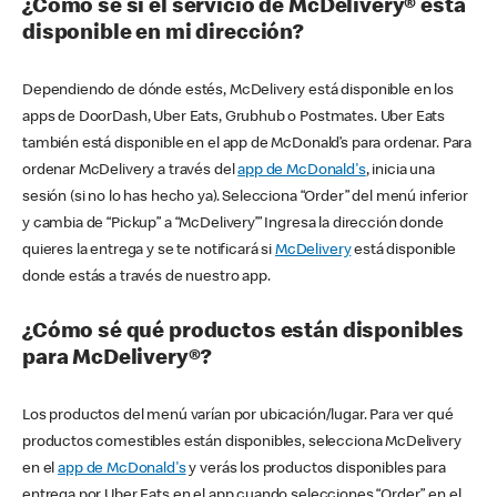
¿Cómo sé si el servicio de McDelivery® está
disponible en mi dirección?
Dependiendo de dónde estés, McDelivery está disponible en los
apps de DoorDash, Uber Eats, Grubhub o Postmates. Uber Eats
también está disponible en el app de McDonald’s para ordenar. Para
ordenar McDelivery a través del
app de McDonald's
, inicia una
sesión (si no lo has hecho ya). Selecciona “Order” del menú inferior
y cambia de “Pickup” a “McDelivery’” Ingresa la dirección donde
quieres la entrega y se te notificará si
McDelivery
está disponible
donde estás a través de nuestro app.
¿Cómo sé qué productos están disponibles
para McDelivery®?
Los productos del menú varían por ubicación/lugar. Para ver qué
productos comestibles están disponibles, selecciona McDelivery
en el
app de McDonald's
y verás los productos disponibles para
entrega por Uber Eats en el app cuando selecciones “Order” en el