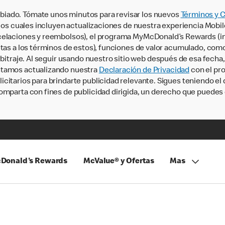
iado. Tómate unos minutos para revisar los nuevos
Términos y 
, los cuales incluyen actualizaciones de nuestra experiencia Mobi
ncelaciones y reembolsos), el programa MyMcDonald’s Rewards (
tas a los términos de estos), funciones de valor acumulado, como 
rbitraje. Al seguir usando nuestro sitio web después de esa fecha
stamos actualizando nuestra
Declaración de Privacidad
con el pro
citarios para brindarte publicidad relevante. Sigues teniendo el
omparta con fines de publicidad dirigida, un derecho que puedes 
Donald's Rewards
McValue® y Ofertas
Mas