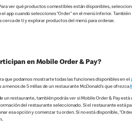
 Para ver qué productos comestibles están disponibles, seleccio
n el app cuando selecciones “Order” en el menú inferior. Tambié
 cerca de ti y explorar productos del menú para ordenar.
rticipan en Mobile Order & Pay?
para que podamos mostrarte todas las funciones disponibles en el
 a menos de 5 millas de un restaurante McDonald’s que ofrezca
 un restaurante, también podrás ver si Mobile Order & Pay está d
información del restaurante seleccionado. Si el restaurante está p
ccionar esa opción y comenzar tu orden. Si no está disponible, “Or
n.