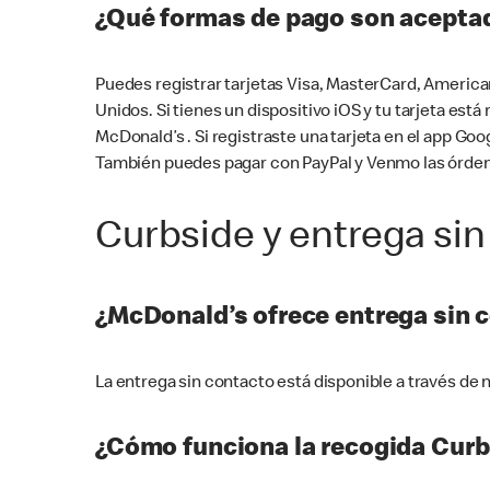
¿Qué formas de pago son aceptad
Puedes registrar tarjetas Visa, MasterCard, America
Unidos. Si tienes un dispositivo iOS y tu tarjeta es
McDonald’s . Si registraste una tarjeta en el app 
También puedes pagar con PayPal y Venmo las órden
Curbside y entrega sin
¿McDonald’s ofrece entrega sin 
La entrega sin contacto está disponible a través d
¿Cómo funciona la recogida Curb