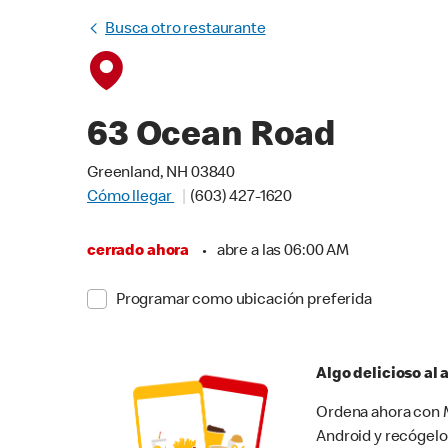
Busca otro restaurante
63 Ocean Road
Greenland, NH 03840
Cómo llegar
(603) 427-1620
cerrado ahora
•
abre a las 06:00 AM
Programar como ubicación preferida
Algo delicioso al
Ordena ahora con M
Android y recógelo