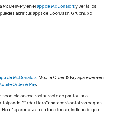
na McDelivery en el
app de McDonald's
y verás los
n puedes abrir tus apps de DoorDash, Grubhub o
app de McDonald's
. Mobile Order & Pay aparecerá en
Mobile Order & Pay
.
isponible en ese restaurante en particular al
articipando, “Order Here” aparecerá en letras negras
der Here” aparecerá en un tono tenue, indicando que