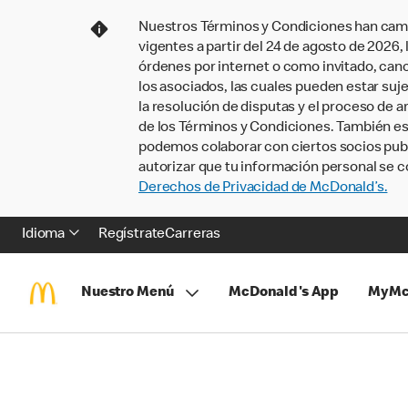
Nuestros Términos y Condiciones han camb
vigentes a partir del 24 de agosto de 2026
órdenes por internet o como invitado, ca
los asociados, las cuales pueden estar suje
la resolución de disputas y el proceso de a
de los Términos y Condiciones. También e
podemos colaborar con ciertos socios publi
autorizar que tu información personal se c
Derechos de Privacidad de McDonald’s.
Idioma
Regístrate
Carreras
Nuestro Menú
McDonald's App
MyMc