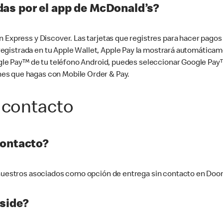
as por el app de McDonald’s?
n Express y Discover. Las tarjetas que registres para hacer pago
tá registrada en tu Apple Wallet, Apple Pay la mostrará automáti
Google Pay™ de tu teléfono Android, puedes seleccionar Google P
es que hagas con Mobile Order & Pay.
 contacto
contacto?
e nuestros asociados como opción de entrega sin contacto en Doo
side?