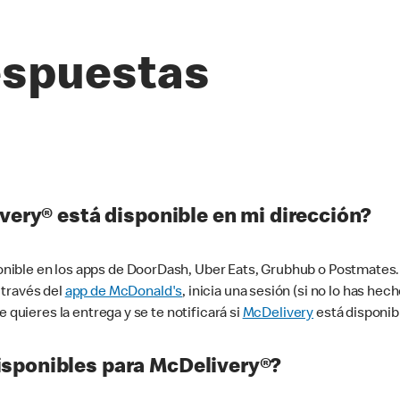
espuestas
very® está disponible en mi dirección?
ible en los apps de DoorDash, Uber Eats, Grubhub o Postmates. 
 través del
app de McDonald's
, inicia una sesión (si no lo has he
 quieres la entrega y se te notificará si
McDelivery
está disponib
sponibles para McDelivery®?