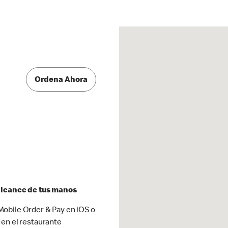
Ordena Ahora
 alcance de tus manos
obile Order & Pay en iOS o
 en el restaurante