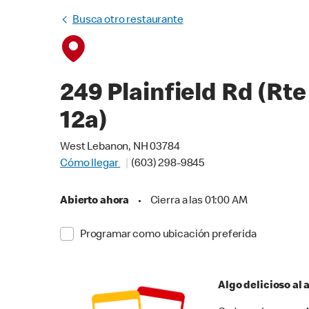
Busca otro restaurante
249 Plainfield Rd (Rte
12a)
West Lebanon, NH 03784
Cómo llegar
(603) 298-9845
Abierto ahora
•
Cierra a las 01:00 AM
Programar como ubicación preferida
Algo delicioso al