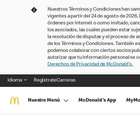
Nuestros Términos y Condiciones han camb
vigentes a partir del 24 de agosto de 2026
órdenes por internet o como invitado, ca
los asociados, las cuales pueden estar suje
la resolución de disputas y el proceso de a
de los Términos y Condiciones. También e
podemos colaborar con ciertos socios publi
autorizar que tu información personal se c
Derechos de Privacidad de McDonald’s.
Idioma
Regístrate
Carreras
Nuestro Menú
McDonald's App
MyMc