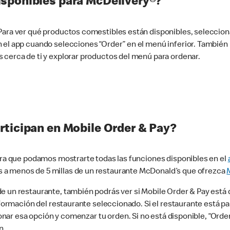
sponibles para McDelivery®?
 Para ver qué productos comestibles están disponibles, seleccio
n el app cuando selecciones “Order” en el menú inferior. Tambié
 cerca de ti y explorar productos del menú para ordenar.
rticipan en Mobile Order & Pay?
para que podamos mostrarte todas las funciones disponibles en el
 a menos de 5 millas de un restaurante McDonald’s que ofrezca
 un restaurante, también podrás ver si Mobile Order & Pay está d
información del restaurante seleccionado. Si el restaurante está p
ccionar esa opción y comenzar tu orden. Si no está disponible, “Or
n.