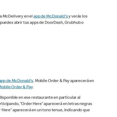
na McDelivery en el
app de McDonald's
y verás los
n puedes abrir tus apps de DoorDash, Grubhub o
app de McDonald's
. Mobile Order & Pay aparecerá en
Mobile Order & Pay
.
isponible en ese restaurante en particular al
articipando, “Order Here” aparecerá en letras negras
der Here” aparecerá en un tono tenue, indicando que