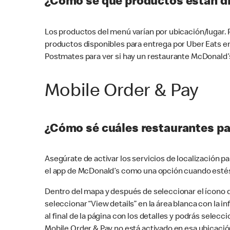
¿Cómo sé qué productos están di
Los productos del menú varían por ubicación/lugar.
productos disponibles para entrega por Uber Eats e
Postmates para ver si hay un restaurante McDonald’s
Mobile Order & Pay
¿Cómo sé cuáles restaurantes pa
Asegúrate de activar los servicios de localización 
el app de McDonald’s como una opción cuando estés
Dentro del mapa y después de seleccionar el ícono de
seleccionar “View details” en la área blanca con la 
al final de la página con los detalles y podrás sele
Mobile Order & Pay no está activado en esa ubicació