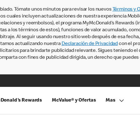
iado. Tómate unos minutos para revisar los nuevos
Términos y 
, los cuales incluyen actualizaciones de nuestra experiencia Mobi
ncelaciones y reembolsos), el programa MyMcDonald’s Rewards (
tas a los términos de estos), funciones de valor acumulado, como 
rbitraje. Al seguir usando nuestro sitio web después de esa fecha
stamos actualizando nuestra
Declaración de Privacidad
con el pro
citarios para brindarte publicidad relevante. Sigues teniendo el
omparta con fines de publicidad dirigida, un derecho que puedes 
Donald's Rewards
McValue® y Ofertas
Mas