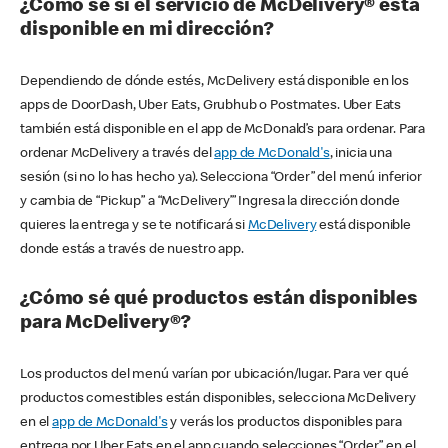
¿Cómo sé si el servicio de McDelivery® está
disponible en mi dirección?
Dependiendo de dónde estés, McDelivery está disponible en los
apps de DoorDash, Uber Eats, Grubhub o Postmates. Uber Eats
también está disponible en el app de McDonald’s para ordenar. Para
ordenar McDelivery a través del
app de McDonald's
, inicia una
sesión (si no lo has hecho ya). Selecciona “Order” del menú inferior
y cambia de “Pickup” a “McDelivery’” Ingresa la dirección donde
quieres la entrega y se te notificará si
McDelivery
está disponible
donde estás a través de nuestro app.
¿Cómo sé qué productos están disponibles
para McDelivery®?
Los productos del menú varían por ubicación/lugar. Para ver qué
productos comestibles están disponibles, selecciona McDelivery
en el
app de McDonald's
y verás los productos disponibles para
entrega por Uber Eats en el app cuando selecciones “Order” en el