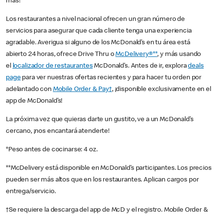
más!
Los restaurantes a nivel nacional ofrecen un gran número de
servicios para asegurar que cada cliente tenga una experiencia
agradable. Averigua si alguno de los McDonald’s en tu área está
abierto 24 horas, ofrece Drive Thru o
McDelivery®**
, y más usando
el
localizador de restaurantes
McDonald’s. Antes de ir, explora
deals
page
para ver nuestras ofertas recientes y para hacer tu orden por
adelantado con
Mobile Order & Pay†
, ¡disponible exclusivamente en el
app de McDonald’s!
La próxima vez que quieras darte un gustito, ve a un McDonald’s
cercano, ¡nos encantará atenderte!
*Peso antes de cocinarse: 4 oz.
**McDelivery está disponible en McDonald’s participantes. Los precios
pueden ser más altos que en los restaurantes. Aplican cargos por
entrega/servicio.
†Se requiere la descarga del app de McD y el registro. Mobile Order &