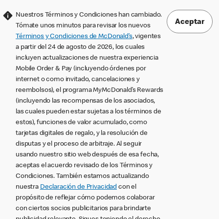
Nuestros Términos y Condiciones han cambiado.
Aceptar
Tómate unos minutos para revisar los nuevos
Términos y Condiciones de McDonald’s
, vigentes
a partir del 24 de agosto de 2026, los cuales
incluyen actualizaciones de nuestra experiencia
Mobile Order & Pay (incluyendo órdenes por
internet o como invitado, cancelaciones y
reembolsos), el programa MyMcDonald’s Rewards
(incluyendo las recompensas de los asociados,
las cuales pueden estar sujetas a los términos de
estos), funciones de valor acumulado, como
tarjetas digitales de regalo, y la resolución de
disputas y el proceso de arbitraje. Al seguir
usando nuestro sitio web después de esa fecha,
aceptas el acuerdo revisado de los Términos y
Condiciones. También estamos actualizando
nuestra
Declaración de Privacidad
con el
propósito de reflejar cómo podemos colaborar
con ciertos socios publicitarios para brindarte