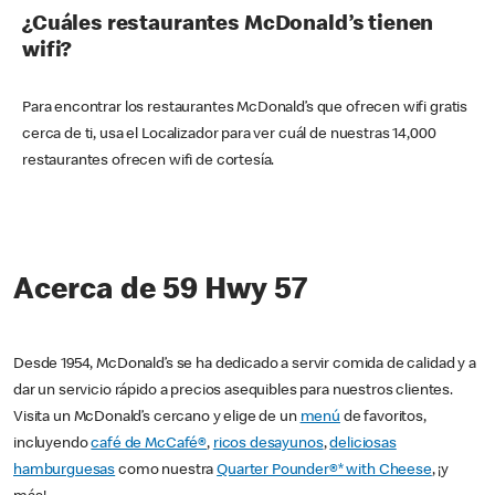
¿Cuáles restaurantes McDonald’s tienen
wifi?
Para encontrar los restaurantes McDonald’s que ofrecen wifi gratis
cerca de ti, usa el Localizador para ver cuál de nuestras 14,000
restaurantes ofrecen wifi de cortesía.
Acerca de 59 Hwy 57
Desde 1954, McDonald’s se ha dedicado a servir comida de calidad y a
dar un servicio rápido a precios asequibles para nuestros clientes.
Visita un McDonald’s cercano y elige de un
menú
de favoritos,
incluyendo
café de McCafé®
,
ricos desayunos
,
deliciosas
hamburguesas
como nuestra
Quarter Pounder®* with Cheese
, ¡y