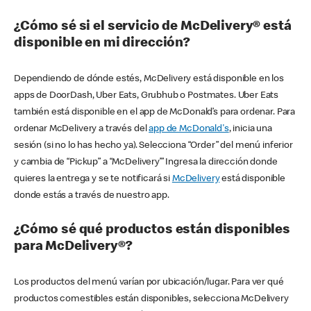
¿Cómo sé si el servicio de McDelivery® está
disponible en mi dirección?
Dependiendo de dónde estés, McDelivery está disponible en los
apps de DoorDash, Uber Eats, Grubhub o Postmates. Uber Eats
también está disponible en el app de McDonald’s para ordenar. Para
ordenar McDelivery a través del
app de McDonald's
, inicia una
sesión (si no lo has hecho ya). Selecciona “Order” del menú inferior
y cambia de “Pickup” a “McDelivery’” Ingresa la dirección donde
quieres la entrega y se te notificará si
McDelivery
está disponible
donde estás a través de nuestro app.
¿Cómo sé qué productos están disponibles
para McDelivery®?
Los productos del menú varían por ubicación/lugar. Para ver qué
productos comestibles están disponibles, selecciona McDelivery