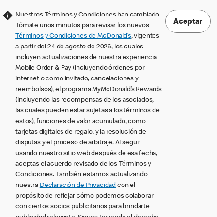
Nuestros Términos y Condiciones han cambiado.
Aceptar
Tómate unos minutos para revisar los nuevos
Términos y Condiciones de McDonald’s
, vigentes
a partir del 24 de agosto de 2026, los cuales
incluyen actualizaciones de nuestra experiencia
Mobile Order & Pay (incluyendo órdenes por
internet o como invitado, cancelaciones y
reembolsos), el programa MyMcDonald’s Rewards
(incluyendo las recompensas de los asociados,
las cuales pueden estar sujetas a los términos de
estos), funciones de valor acumulado, como
tarjetas digitales de regalo, y la resolución de
disputas y el proceso de arbitraje. Al seguir
usando nuestro sitio web después de esa fecha,
aceptas el acuerdo revisado de los Términos y
Condiciones. También estamos actualizando
nuestra
Declaración de Privacidad
con el
propósito de reflejar cómo podemos colaborar
con ciertos socios publicitarios para brindarte