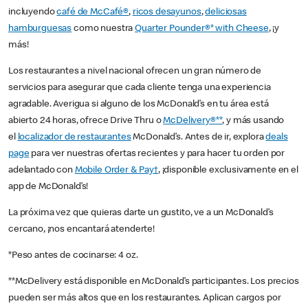
incluyendo
café de McCafé®
,
ricos desayunos
,
deliciosas
hamburguesas
como nuestra
Quarter Pounder®* with Cheese
, ¡y
más!
Los restaurantes a nivel nacional ofrecen un gran número de
servicios para asegurar que cada cliente tenga una experiencia
agradable. Averigua si alguno de los McDonald’s en tu área está
abierto 24 horas, ofrece Drive Thru o
McDelivery®**
, y más usando
el
localizador de restaurantes
McDonald’s. Antes de ir, explora
deals
page
para ver nuestras ofertas recientes y para hacer tu orden por
adelantado con
Mobile Order & Pay†
, ¡disponible exclusivamente en el
app de McDonald’s!
La próxima vez que quieras darte un gustito, ve a un McDonald’s
cercano, ¡nos encantará atenderte!
*Peso antes de cocinarse: 4 oz.
**McDelivery está disponible en McDonald’s participantes. Los precios
pueden ser más altos que en los restaurantes. Aplican cargos por