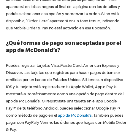
seleccionado. Si el restaurante está participando, “Order Here”
aparecerá en letras negras al final de la página con los detalles y
podrás seleccionar esa opción y comenzar tu orden. Si no está
disponible, “Order Here” aparecerá en un tono tenue, indicando
que Mobile Order & Pay no está activado en esa ubicación.
¿Qué formas de pago son aceptadas por el
app de McDonald’s?
Puedes registrar tarjetas Visa, MasterCard, American Express y
Discover. Las tarjetas que registres para hacer pagos deben ser
emitidas por un banco de Estados Unidos. Si tienes un dispositivo
iOS y tu tarjeta está registrada en tu Apple Wallet, Apple Pay la
mostrará automáticamente como una opción de pago dentro del
app de McDonald’s . Si registraste una tarjeta en el app Google
Pay™ de tu teléfono Android, puedes seleccionar Google Pay™
como método de pago en el
app de McDonald’s
. También puedes
pagar con PayPal y Venmo las órdenes que hagas con Mobile Order
& Pay.