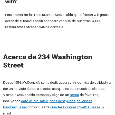
wifi?
Para encontrar los restaurantes McDonald’s que ofrecen wifi gratis
cerca de ti, usa el Localizador para ver cuál de nuestras 14,000
restaurantes ofrecen wifi de cortesía.
Acerca de 234 Washington
Street
Desde 1954, McDonald’s se ha dedicado a servir comida de calidad y a
dar un servicio rápido a precios asequibles para nuestros clientes.
Visita un McDonald’s cercano y elige de un
menú
de favoritos,
incluyendo
café de McCafé®
,
ricos desayunos
,
deliciosas
hamburguesas
como nuestra
Quarter Pounder®* with Cheese
, ¡y
más!