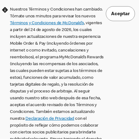
Nuestros Términos y Condiciones han cambiado.
Aceptar
Tómate unos minutos para revisar los nuevos
Términos y Condiciones de McDonald’s
, vigentes
a partir del 24 de agosto de 2026, los cuales
incluyen actualizaciones de nuestra experiencia
Mobile Order & Pay (incluyendo órdenes por
internet o como invitado, cancelaciones y
reembolsos), el programa MyMcDonald’s Rewards
(incluyendo las recompensas de los asociados,
las cuales pueden estar sujetas a los términos de
estos), funciones de valor acumulado, como
tarjetas digitales de regalo, y la resolución de
disputas y el proceso de arbitraje. Al seguir
usando nuestro sitio web después de esa fecha,
aceptas el acuerdo revisado de los Términos y
Condiciones. También estamos actualizando
nuestra
Declaración de Privacidad
con el
propósito de reflejar cómo podemos colaborar
con ciertos socios publicitarios para brindarte