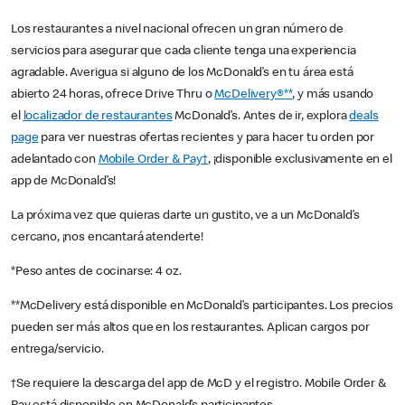
Los restaurantes a nivel nacional ofrecen un gran número de
servicios para asegurar que cada cliente tenga una experiencia
agradable. Averigua si alguno de los McDonald’s en tu área está
abierto 24 horas, ofrece Drive Thru o
McDelivery®**
, y más usando
el
localizador de restaurantes
McDonald’s. Antes de ir, explora
deals
page
para ver nuestras ofertas recientes y para hacer tu orden por
adelantado con
Mobile Order & Pay†
, ¡disponible exclusivamente en el
app de McDonald’s!
La próxima vez que quieras darte un gustito, ve a un McDonald’s
cercano, ¡nos encantará atenderte!
*Peso antes de cocinarse: 4 oz.
**McDelivery está disponible en McDonald’s participantes. Los precios
pueden ser más altos que en los restaurantes. Aplican cargos por
entrega/servicio.
†Se requiere la descarga del app de McD y el registro. Mobile Order &