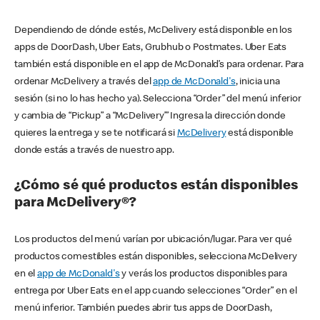
Dependiendo de dónde estés, McDelivery está disponible en los
apps de DoorDash, Uber Eats, Grubhub o Postmates. Uber Eats
también está disponible en el app de McDonald’s para ordenar. Para
ordenar McDelivery a través del
app de McDonald's
, inicia una
sesión (si no lo has hecho ya). Selecciona “Order” del menú inferior
y cambia de “Pickup” a “McDelivery’” Ingresa la dirección donde
quieres la entrega y se te notificará si
McDelivery
está disponible
donde estás a través de nuestro app.
¿Cómo sé qué productos están disponibles
para McDelivery®?
Los productos del menú varían por ubicación/lugar. Para ver qué
productos comestibles están disponibles, selecciona McDelivery
en el
app de McDonald's
y verás los productos disponibles para
entrega por Uber Eats en el app cuando selecciones “Order” en el
menú inferior. También puedes abrir tus apps de DoorDash,