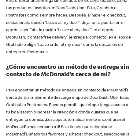
Para ordenar una entrega sin contacto de McDonald’s, selecciona
tus productos favoritos en DoorDash, Uber Eats, Grubhub o
Postmates como siempre haces. Después, al hacer el checkout,
selecciona la opción “Leave at my door” (dejar en la puerta) en el
app de Uber Eats, la opción “Leave at my door” en el app de
DoorDash, “contact-free delivery” (entrega si contacto) en el app de
Grubhub o elige “Leave order at my door” como la ubicación de
entrega en Postmates.
¿Cómo encuentro un método de entrega sin
contacto de McDonald’s cerca de mí?
Para encontrar un método de entrega sin contacto de McDonald’s
cerca de ti, simplemente descarga el app de DoorDash, Uber Eats,
Grubhub o Postmates. Puedes permitir que el app tenga acceso a
tu localización o ingresar la dirección a donde quieres que se
entregue tu comida. ¡Los apps automáticamente encontrarán el
McDonald’s más cercano a ti! Solo tienes que seleccionar
McDonald’s, añadir tus favoritos y al hacer checkout, seleccionar la