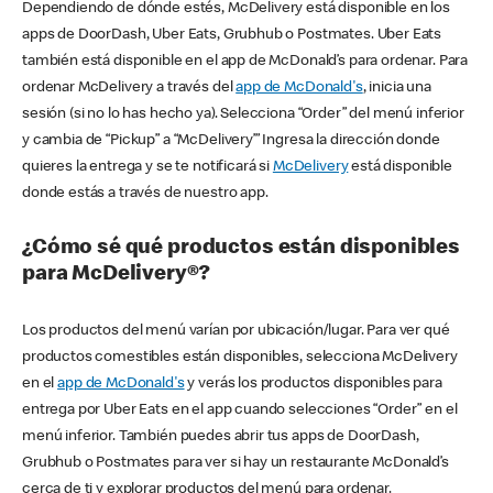
Dependiendo de dónde estés, McDelivery está disponible en los
apps de DoorDash, Uber Eats, Grubhub o Postmates. Uber Eats
también está disponible en el app de McDonald’s para ordenar. Para
ordenar McDelivery a través del
app de McDonald's
, inicia una
sesión (si no lo has hecho ya). Selecciona “Order” del menú inferior
y cambia de “Pickup” a “McDelivery’” Ingresa la dirección donde
quieres la entrega y se te notificará si
McDelivery
está disponible
donde estás a través de nuestro app.
¿Cómo sé qué productos están disponibles
para McDelivery®?
Los productos del menú varían por ubicación/lugar. Para ver qué
productos comestibles están disponibles, selecciona McDelivery
en el
app de McDonald's
y verás los productos disponibles para
entrega por Uber Eats en el app cuando selecciones “Order” en el
menú inferior. También puedes abrir tus apps de DoorDash,
Grubhub o Postmates para ver si hay un restaurante McDonald’s
cerca de ti y explorar productos del menú para ordenar.