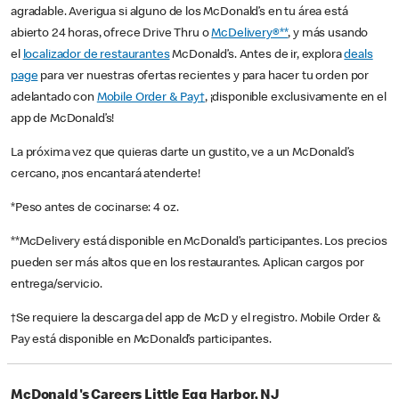
agradable. Averigua si alguno de los McDonald’s en tu área está
abierto 24 horas, ofrece Drive Thru o
McDelivery®**
, y más usando
el
localizador de restaurantes
McDonald’s. Antes de ir, explora
deals
page
para ver nuestras ofertas recientes y para hacer tu orden por
adelantado con
Mobile Order & Pay†
, ¡disponible exclusivamente en el
app de McDonald’s!
La próxima vez que quieras darte un gustito, ve a un McDonald’s
cercano, ¡nos encantará atenderte!
*Peso antes de cocinarse: 4 oz.
**McDelivery está disponible en McDonald’s participantes. Los precios
pueden ser más altos que en los restaurantes. Aplican cargos por
entrega/servicio.
†Se requiere la descarga del app de McD y el registro. Mobile Order &
Pay está disponible en McDonald’s participantes.
McDonald's Careers Little Egg Harbor, NJ