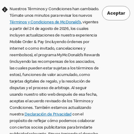
Nuestros Términos y Condiciones han cambiado.
Aceptar
Tómate unos minutos para revisar los nuevos
Términos y Condiciones de McDonald’s
, vigentes
a partir del 24 de agosto de 2026, los cuales
incluyen actualizaciones de nuestra experiencia
Mobile Order & Pay (incluyendo órdenes por
internet o como invitado, cancelaciones y
reembolsos), el programa MyMcDonald’s Rewards
(incluyendo las recompensas de los asociados,
las cuales pueden estar sujetas a los términos de
estos), funciones de valor acumulado, como
tarjetas digitales de regalo, y la resolución de
disputas y el proceso de arbitraje. Al seguir
usando nuestro sitio web después de esa fecha,
aceptas el acuerdo revisado de los Términos y
Condiciones. También estamos actualizando
nuestra
Declaración de Privacidad
con el
propósito de reflejar cómo podemos colaborar
con ciertos socios publicitarios para brindarte