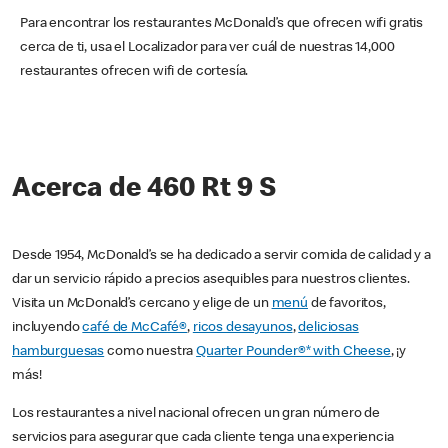
Para encontrar los restaurantes McDonald’s que ofrecen wifi gratis
cerca de ti, usa el Localizador para ver cuál de nuestras 14,000
restaurantes ofrecen wifi de cortesía.
Acerca de 460 Rt 9 S
Desde 1954, McDonald’s se ha dedicado a servir comida de calidad y a
dar un servicio rápido a precios asequibles para nuestros clientes.
Visita un McDonald’s cercano y elige de un
menú
de favoritos,
incluyendo
café de McCafé®
,
ricos desayunos
,
deliciosas
hamburguesas
como nuestra
Quarter Pounder®* with Cheese
, ¡y
más!
Los restaurantes a nivel nacional ofrecen un gran número de
servicios para asegurar que cada cliente tenga una experiencia