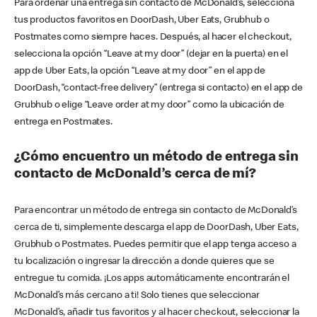
Para ordenar una entrega sin contacto de McDonald’s, selecciona
tus productos favoritos en DoorDash, Uber Eats, Grubhub o
Postmates como siempre haces. Después, al hacer el checkout,
selecciona la opción “Leave at my door” (dejar en la puerta) en el
app de Uber Eats, la opción “Leave at my door” en el app de
DoorDash, “contact-free delivery” (entrega si contacto) en el app de
Grubhub o elige “Leave order at my door” como la ubicación de
entrega en Postmates.
¿Cómo encuentro un método de entrega sin
contacto de McDonald’s cerca de mí?
Para encontrar un método de entrega sin contacto de McDonald’s
cerca de ti, simplemente descarga el app de DoorDash, Uber Eats,
Grubhub o Postmates. Puedes permitir que el app tenga acceso a
tu localización o ingresar la dirección a donde quieres que se
entregue tu comida. ¡Los apps automáticamente encontrarán el
McDonald’s más cercano a ti! Solo tienes que seleccionar
McDonald’s, añadir tus favoritos y al hacer checkout, seleccionar la