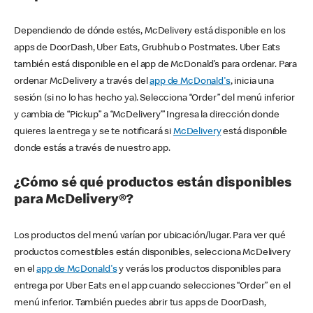
Dependiendo de dónde estés, McDelivery está disponible en los
apps de DoorDash, Uber Eats, Grubhub o Postmates. Uber Eats
también está disponible en el app de McDonald’s para ordenar. Para
ordenar McDelivery a través del
app de McDonald's
, inicia una
sesión (si no lo has hecho ya). Selecciona “Order” del menú inferior
y cambia de “Pickup” a “McDelivery’” Ingresa la dirección donde
quieres la entrega y se te notificará si
McDelivery
está disponible
donde estás a través de nuestro app.
¿Cómo sé qué productos están disponibles
para McDelivery®?
Los productos del menú varían por ubicación/lugar. Para ver qué
productos comestibles están disponibles, selecciona McDelivery
en el
app de McDonald's
y verás los productos disponibles para
entrega por Uber Eats en el app cuando selecciones “Order” en el
menú inferior. También puedes abrir tus apps de DoorDash,