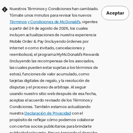
Nuestros Términos y Condiciones han cambiado.
Aceptar
Tómate unos minutos para revisar los nuevos
Términos y Condiciones de McDonald’s
, vigentes
a partir del 24 de agosto de 2026, los cuales
incluyen actualizaciones de nuestra experiencia
Mobile Order & Pay (incluyendo órdenes por
internet o como invitado, cancelaciones y
reembolsos), el programa MyMcDonald’s Rewards
(incluyendo las recompensas de los asociados,
las cuales pueden estar sujetas a los términos de
estos), funciones de valor acumulado, como
tarjetas digitales de regalo, y la resolución de
disputas y el proceso de arbitraje. Al seguir
usando nuestro sitio web después de esa fecha,
aceptas el acuerdo revisado de los Términos y
Condiciones. También estamos actualizando
nuestra
Declaración de Privacidad
con el
propósito de reflejar cómo podemos colaborar
con ciertos socios publicitarios para brindarte