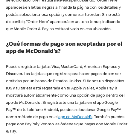
seleccionado. Si el restaurante está participando, “Order Here”
aparecerá en letras negras al final de la página con los detalles y
podrás seleccionar esa opción y comenzar tu orden. Si no está
disponible, “Order Here” aparecerá en un tono tenue, indicando
que Mobile Order & Pay no está activado en esa ubicación.
¿Qué formas de pago son aceptadas por el
app de McDonald’s?
Puedes registrar tarjetas Visa, MasterCard, American Express y
Discover. Las tarjetas que registres para hacer pagos deben ser
emitidas por un banco de Estados Unidos. Si tienes un dispositivo
iOS y tu tarjeta está registrada en tu Apple Wallet, Apple Pay la
mostrará automáticamente como una opción de pago dentro del
app de McDonald’s . Si registraste una tarjeta en el app Google
Pay™ de tu teléfono Android, puedes seleccionar Google Pay™
como método de pago en el
app de McDonald’s
. También puedes
pagar con PayPal y Venmo las órdenes que hagas con Mobile Order
& Pay.