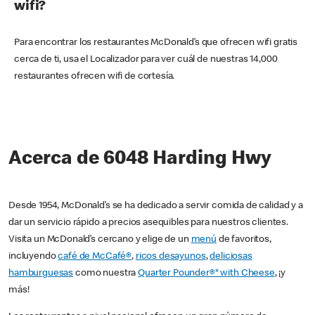
wifi?
Para encontrar los restaurantes McDonald’s que ofrecen wifi gratis
cerca de ti, usa el Localizador para ver cuál de nuestras 14,000
restaurantes ofrecen wifi de cortesía.
Acerca de 6048 Harding Hwy
Desde 1954, McDonald’s se ha dedicado a servir comida de calidad y a
dar un servicio rápido a precios asequibles para nuestros clientes.
Visita un McDonald’s cercano y elige de un
menú
de favoritos,
incluyendo
café de McCafé®
,
ricos desayunos
,
deliciosas
hamburguesas
como nuestra
Quarter Pounder®* with Cheese
, ¡y
más!