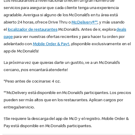
Los restaurantes a nivel nacional ofrecen un gran número de
servicios para asegurar que cada cliente tenga una experiencia
agradable. Averigua si alguno de los McDonald’s en tu área está
abierto 24 horas, ofrece Drive Thru o
McDelivery®**
, y más usando
el
localizador de restaurantes
McDonald’s. Antes de ir, explora
deals
page
para ver nuestras ofertas recientes y para hacer tu orden por
adelantado con
Mobile Order & Pay†
, ¡disponible exclusivamente en el
app de McDonald’s!
La próxima vez que quieras darte un gustito, ve a un McDonald’s
cercano, ¡nos encantará atenderte!
*Peso antes de cocinarse: 4 oz.
**McDelivery está disponible en McDonald’s participantes. Los precios
pueden ser más altos que en los restaurantes. Aplican cargos por
entrega/servicio.
†Se requiere la descarga del app de McD y el registro. Mobile Order &
Pay está disponible en McDonald’s participantes.