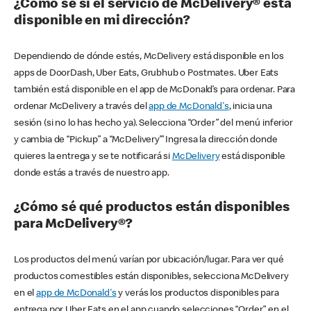
¿Cómo sé si el servicio de McDelivery® está
disponible en mi dirección?
Dependiendo de dónde estés, McDelivery está disponible en los
apps de DoorDash, Uber Eats, Grubhub o Postmates. Uber Eats
también está disponible en el app de McDonald’s para ordenar. Para
ordenar McDelivery a través del
app de McDonald's
, inicia una
sesión (si no lo has hecho ya). Selecciona “Order” del menú inferior
y cambia de “Pickup” a “McDelivery’” Ingresa la dirección donde
quieres la entrega y se te notificará si
McDelivery
está disponible
donde estás a través de nuestro app.
¿Cómo sé qué productos están disponibles
para McDelivery®?
Los productos del menú varían por ubicación/lugar. Para ver qué
productos comestibles están disponibles, selecciona McDelivery
en el
app de McDonald's
y verás los productos disponibles para
entrega por Uber Eats en el app cuando selecciones “Order” en el