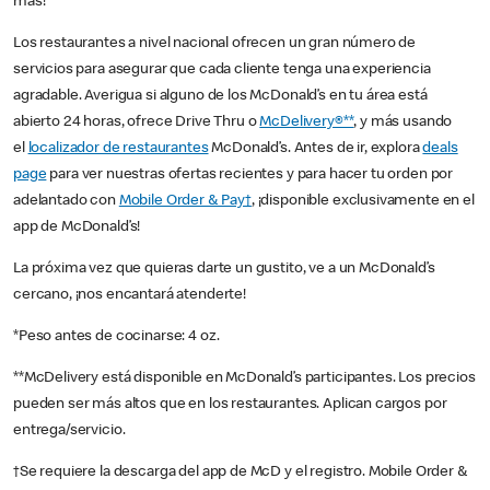
más!
Los restaurantes a nivel nacional ofrecen un gran número de
servicios para asegurar que cada cliente tenga una experiencia
agradable. Averigua si alguno de los McDonald’s en tu área está
abierto 24 horas, ofrece Drive Thru o
McDelivery®**
, y más usando
el
localizador de restaurantes
McDonald’s. Antes de ir, explora
deals
page
para ver nuestras ofertas recientes y para hacer tu orden por
adelantado con
Mobile Order & Pay†
, ¡disponible exclusivamente en el
app de McDonald’s!
La próxima vez que quieras darte un gustito, ve a un McDonald’s
cercano, ¡nos encantará atenderte!
*Peso antes de cocinarse: 4 oz.
**McDelivery está disponible en McDonald’s participantes. Los precios
pueden ser más altos que en los restaurantes. Aplican cargos por
entrega/servicio.
†Se requiere la descarga del app de McD y el registro. Mobile Order &