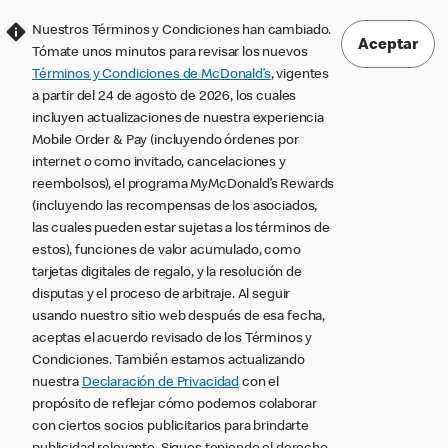
Nuestros Términos y Condiciones han cambiado.
Aceptar
Tómate unos minutos para revisar los nuevos
Términos y Condiciones de McDonald’s
, vigentes
a partir del 24 de agosto de 2026, los cuales
incluyen actualizaciones de nuestra experiencia
Mobile Order & Pay (incluyendo órdenes por
internet o como invitado, cancelaciones y
reembolsos), el programa MyMcDonald’s Rewards
(incluyendo las recompensas de los asociados,
las cuales pueden estar sujetas a los términos de
estos), funciones de valor acumulado, como
tarjetas digitales de regalo, y la resolución de
disputas y el proceso de arbitraje. Al seguir
usando nuestro sitio web después de esa fecha,
aceptas el acuerdo revisado de los Términos y
Condiciones. También estamos actualizando
nuestra
Declaración de Privacidad
con el
propósito de reflejar cómo podemos colaborar
con ciertos socios publicitarios para brindarte