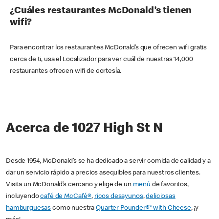
¿Cuáles restaurantes McDonald’s tienen
wifi?
Para encontrar los restaurantes McDonald’s que ofrecen wifi gratis
cerca de ti, usa el Localizador para ver cuál de nuestras 14,000
restaurantes ofrecen wifi de cortesía.
Acerca de 1027 High St N
Desde 1954, McDonald’s se ha dedicado a servir comida de calidad y a
dar un servicio rápido a precios asequibles para nuestros clientes.
Visita un McDonald’s cercano y elige de un
menú
de favoritos,
incluyendo
café de McCafé®
,
ricos desayunos
,
deliciosas
hamburguesas
como nuestra
Quarter Pounder®* with Cheese
, ¡y