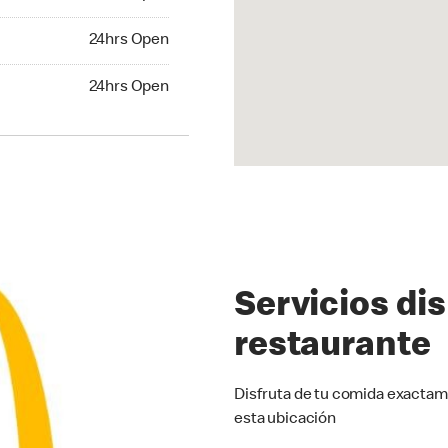
24hrs Open
24hrs Open
hrs Open
24hrs Open
Servicios di
restaurante
Disfruta de tu comida exactam
esta ubicación