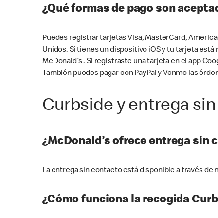
¿Qué formas de pago son aceptad
Puedes registrar tarjetas Visa, MasterCard, America
Unidos. Si tienes un dispositivo iOS y tu tarjeta es
McDonald’s . Si registraste una tarjeta en el app 
También puedes pagar con PayPal y Venmo las órden
Curbside y entrega sin
¿McDonald’s ofrece entrega sin 
La entrega sin contacto está disponible a través d
¿Cómo funciona la recogida Curb