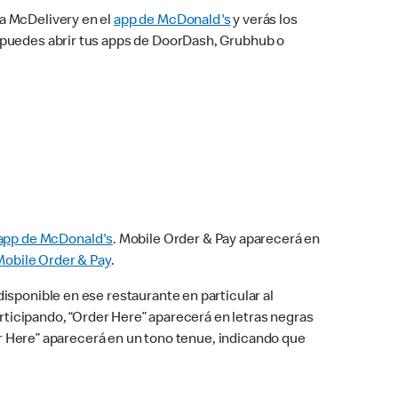
na McDelivery en el
app de McDonald's
y verás los
n puedes abrir tus apps de DoorDash, Grubhub o
app de McDonald's
. Mobile Order & Pay aparecerá en
Mobile Order & Pay
.
isponible en ese restaurante en particular al
articipando, “Order Here” aparecerá en letras negras
der Here” aparecerá en un tono tenue, indicando que