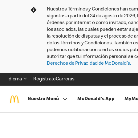
Nuestros Términos y Condiciones han camb
vigentes a partir del 24 de agosto de 2026
órdenes por internet o como invitado, ca
los asociados, las cuales pueden estar suje
la resolución de disputas y el proceso de a
de los Términos y Condiciones. También e
podemos colaborar con ciertos socios publi
autorizar que tu información personal se c
Derechos de Privacidad de McDonald’s.
Idioma
Regístrate
Carreras
Nuestro Menú
McDonald's App
MyMc