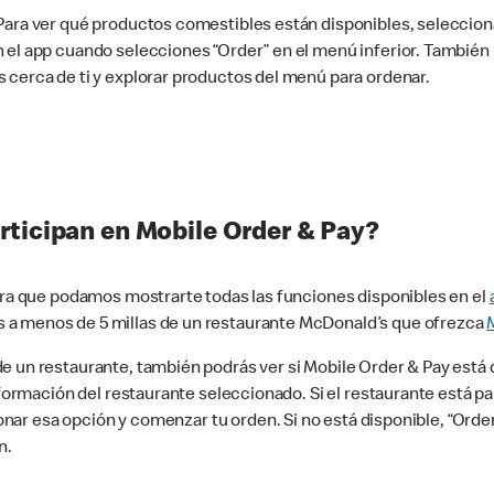
 Para ver qué productos comestibles están disponibles, seleccio
n el app cuando selecciones “Order” en el menú inferior. Tambié
 cerca de ti y explorar productos del menú para ordenar.
rticipan en Mobile Order & Pay?
para que podamos mostrarte todas las funciones disponibles en el
 a menos de 5 millas de un restaurante McDonald’s que ofrezca
 un restaurante, también podrás ver si Mobile Order & Pay está d
información del restaurante seleccionado. Si el restaurante está p
ccionar esa opción y comenzar tu orden. Si no está disponible, “Or
n.