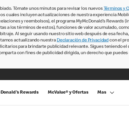
iado. Tómate unos minutos para revisar los nuevos
Términos y 
, los cuales incluyen actualizaciones de nuestra experiencia Mobi
ncelaciones y reembolsos), el programa MyMcDonald’s Rewards (
tas a los términos de estos), funciones de valor acumulado, como 
rbitraje. Al seguir usando nuestro sitio web después de esa fecha
stamos actualizando nuestra
Declaración de Privacidad
con el pro
citarios para brindarte publicidad relevante. Sigues teniendo el
omparta con fines de publicidad dirigida, un derecho que puedes 
Donald's Rewards
McValue® y Ofertas
Mas