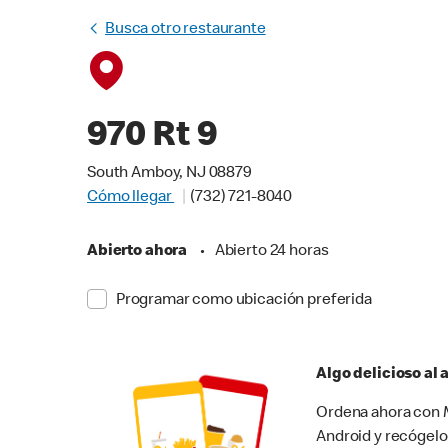
Busca otro restaurante
970 Rt 9
South Amboy, NJ 08879
Cómo llegar
(732) 721-8040
Abierto ahora
•
Abierto 24 horas
Programar como ubicación preferida
Algo delicioso al
Ordena ahora con M
Android y recógelo