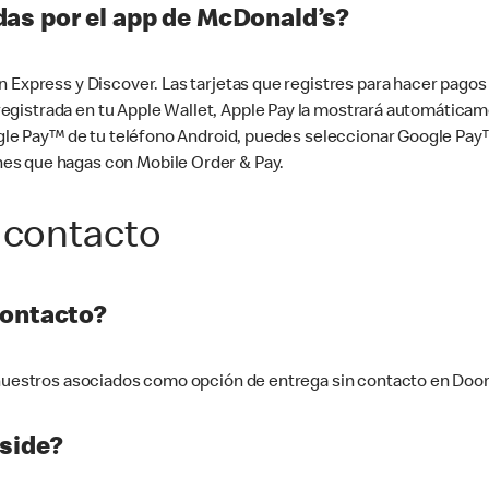
as por el app de McDonald’s?
n Express y Discover. Las tarjetas que registres para hacer pago
tá registrada en tu Apple Wallet, Apple Pay la mostrará automáti
Google Pay™ de tu teléfono Android, puedes seleccionar Google P
es que hagas con Mobile Order & Pay.
 contacto
contacto?
e nuestros asociados como opción de entrega sin contacto en Doo
side?