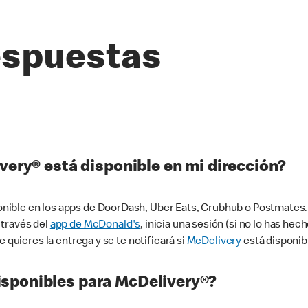
espuestas
very® está disponible en mi dirección?
ible en los apps de DoorDash, Uber Eats, Grubhub o Postmates. 
 través del
app de McDonald's
, inicia una sesión (si no lo has he
 quieres la entrega y se te notificará si
McDelivery
está disponib
sponibles para McDelivery®?