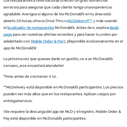
Los restaurantes a nivel nacional ofrecen un gran número de
servicios para asegurar que cada cliente tenga una experiencia
agradable. Averigua si alguno de los McDonald’s en tu área está
abierto 24 horas, ofrece Drive Thru o
McDelivery®**
, y más usando
el
localizador de restaurantes
McDonald’s. Antes de ir, explora
deals
page
para ver nuestras ofertas recientes y para hacer tu orden por
adelantado con
Mobile Order & Pay†
, ¡disponible exclusivamente en el
app de McDonald’s!
La próxima vez que quieras darte un gustito, ve a un McDonald’s
cercano, ¡nos encantará atenderte!
*Peso antes de cocinarse: 4 oz.
**McDelivery está disponible en McDonald’s participantes. Los precios
pueden ser más altos que en los restaurantes. Aplican cargos por
entrega/servicio.
†Se requiere la descarga del app de McD y el registro. Mobile Order &
Pay está disponible en McDonald’s participantes.