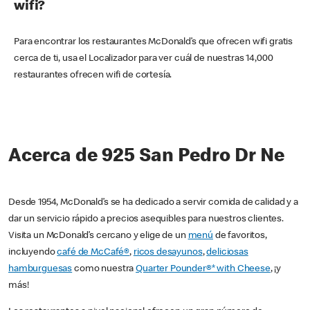
wifi?
Para encontrar los restaurantes McDonald’s que ofrecen wifi gratis
cerca de ti, usa el Localizador para ver cuál de nuestras 14,000
restaurantes ofrecen wifi de cortesía.
Acerca de 925 San Pedro Dr Ne
Desde 1954, McDonald’s se ha dedicado a servir comida de calidad y a
dar un servicio rápido a precios asequibles para nuestros clientes.
Visita un McDonald’s cercano y elige de un
menú
de favoritos,
incluyendo
café de McCafé®
,
ricos desayunos
,
deliciosas
hamburguesas
como nuestra
Quarter Pounder®* with Cheese
, ¡y
más!