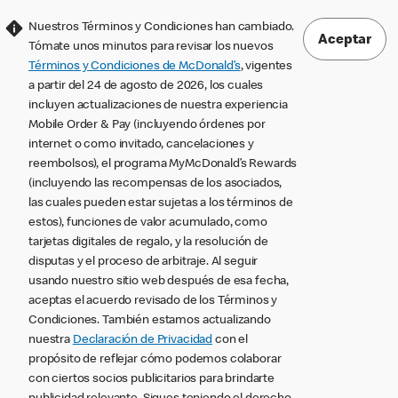
Nuestros Términos y Condiciones han cambiado.
Aceptar
Tómate unos minutos para revisar los nuevos
Términos y Condiciones de McDonald’s
, vigentes
a partir del 24 de agosto de 2026, los cuales
incluyen actualizaciones de nuestra experiencia
Mobile Order & Pay (incluyendo órdenes por
internet o como invitado, cancelaciones y
reembolsos), el programa MyMcDonald’s Rewards
(incluyendo las recompensas de los asociados,
las cuales pueden estar sujetas a los términos de
estos), funciones de valor acumulado, como
tarjetas digitales de regalo, y la resolución de
disputas y el proceso de arbitraje. Al seguir
usando nuestro sitio web después de esa fecha,
aceptas el acuerdo revisado de los Términos y
Condiciones. También estamos actualizando
nuestra
Declaración de Privacidad
con el
propósito de reflejar cómo podemos colaborar
con ciertos socios publicitarios para brindarte