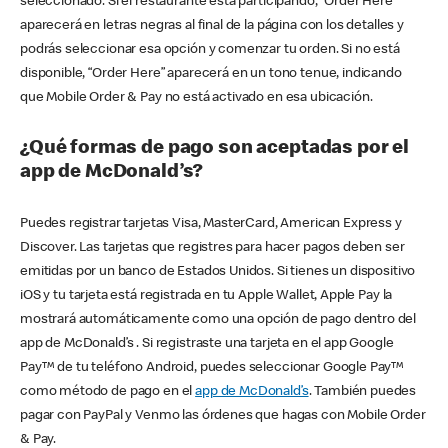
seleccionado. Si el restaurante está participando, “Order Here”
aparecerá en letras negras al final de la página con los detalles y
podrás seleccionar esa opción y comenzar tu orden. Si no está
disponible, “Order Here” aparecerá en un tono tenue, indicando
que Mobile Order & Pay no está activado en esa ubicación.
¿Qué formas de pago son aceptadas por el
app de McDonald’s?
Puedes registrar tarjetas Visa, MasterCard, American Express y
Discover. Las tarjetas que registres para hacer pagos deben ser
emitidas por un banco de Estados Unidos. Si tienes un dispositivo
iOS y tu tarjeta está registrada en tu Apple Wallet, Apple Pay la
mostrará automáticamente como una opción de pago dentro del
app de McDonald’s . Si registraste una tarjeta en el app Google
Pay™ de tu teléfono Android, puedes seleccionar Google Pay™
como método de pago en el
app de McDonald’s
. También puedes
pagar con PayPal y Venmo las órdenes que hagas con Mobile Order
& Pay.