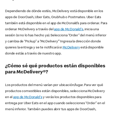
Dependiendo de dónde estés, McDelivery está disponible en los
apps de DoorDash, Uber Eats, Grubhub o Postmates. Uber Eats
también está disponible en el app de McDonald’s para ordenar. Para
ordenar McDelivery a través del
app de McDonald's
, inicia una
sesión (si no lo has hecho ya). Selecciona “Order” del menú inferior
y cambia de “Pickup” a “McDelivery’” Ingresa la dirección donde
quieres la entrega y se te notificará si
McDelivery
está disponible
donde estás a través de nuestro app.
¿Cómo sé qué productos están disponibles
para McDelivery®?
Los productos del menú varían por ubicación/lugar. Para ver qué
productos comestibles están disponibles, selecciona McDelivery
en el
app de McDonald's
y verás los productos disponibles para
entrega por Uber Eats en el app cuando selecciones “Order” en el
menú inferior. También puedes abrir tus apps de DoorDash,