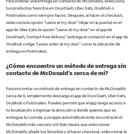
Para ordenar una entrega sin contacto de McDonald’s, selecciona
tus productos favoritos en DoorDash, Uber Eats, Grubhub o
Postmates como siempre haces. Después, al hacer el checkout,
selecciona la opción “Leave at my door” (dejar en la puerta) en el
app de Uber Eats, la opción “Leave at my door” en el app de
DoorDash, “contact-free delivery” (entrega si contacto) en el app de
Grubhub o elige “Leave order at my door” como la ubicación de
entrega en Postmates.
¿Cómo encuentro un método de entrega sin
contacto de McDonald’s cerca de mí?
Para encontrar un método de entrega sin contacto de McDonald’s
cerca de ti, simplemente descarga el app de DoorDash, Uber Eats,
Grubhub o Postmates. Puedes permitir que el app tenga acceso a
tu localización o ingresar la dirección a donde quieres que se
entregue tu comida. ¡Los apps automáticamente encontrarán el
McDonald’s más cercano a ti! Solo tienes que seleccionar
McDonald’s, añadir tus favoritos y al hacer checkout, seleccionar la