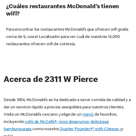
¿Cuáles restaurantes McDonald’s tienen
wifi?
Para encontrar los restaurantes McDonald’s que ofrecen wifi gratis
cerca de ti, usa el Localizador para ver cuál de nuestras 14,000
restaurantes ofrecen wifi de cortesía.
Acerca de 2311 W Pierce
Desde 1954, McDonald’s se ha dedicado a servir comida de calidad y a
dar un servicio rápido a precios asequibles para nuestros clientes.
Visita un McDonald’s cercano y elige de un
menú
de favoritos,
incluyendo
café de McCafé®
,
ricos desayunos
,
deliciosas
hamburguesas
como nuestra
Quarter Pounder®* with Cheese
, ¡y