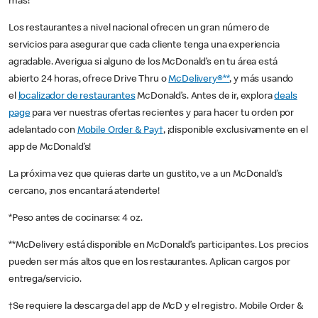
más!
Los restaurantes a nivel nacional ofrecen un gran número de
servicios para asegurar que cada cliente tenga una experiencia
agradable. Averigua si alguno de los McDonald’s en tu área está
abierto 24 horas, ofrece Drive Thru o
McDelivery®**
, y más usando
el
localizador de restaurantes
McDonald’s. Antes de ir, explora
deals
page
para ver nuestras ofertas recientes y para hacer tu orden por
adelantado con
Mobile Order & Pay†
, ¡disponible exclusivamente en el
app de McDonald’s!
La próxima vez que quieras darte un gustito, ve a un McDonald’s
cercano, ¡nos encantará atenderte!
*Peso antes de cocinarse: 4 oz.
**McDelivery está disponible en McDonald’s participantes. Los precios
pueden ser más altos que en los restaurantes. Aplican cargos por
entrega/servicio.
†Se requiere la descarga del app de McD y el registro. Mobile Order &