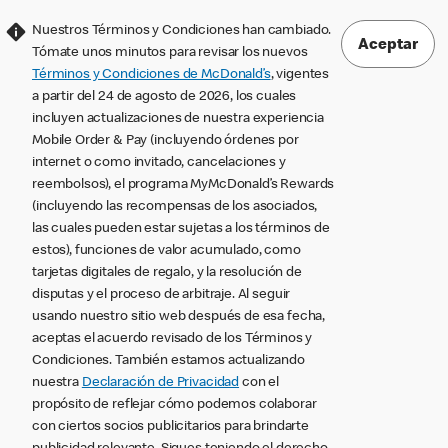
Nuestros Términos y Condiciones han cambiado.
Aceptar
Tómate unos minutos para revisar los nuevos
Términos y Condiciones de McDonald’s
, vigentes
a partir del 24 de agosto de 2026, los cuales
incluyen actualizaciones de nuestra experiencia
Mobile Order & Pay (incluyendo órdenes por
internet o como invitado, cancelaciones y
reembolsos), el programa MyMcDonald’s Rewards
(incluyendo las recompensas de los asociados,
las cuales pueden estar sujetas a los términos de
estos), funciones de valor acumulado, como
tarjetas digitales de regalo, y la resolución de
disputas y el proceso de arbitraje. Al seguir
usando nuestro sitio web después de esa fecha,
aceptas el acuerdo revisado de los Términos y
Condiciones. También estamos actualizando
nuestra
Declaración de Privacidad
con el
propósito de reflejar cómo podemos colaborar
con ciertos socios publicitarios para brindarte