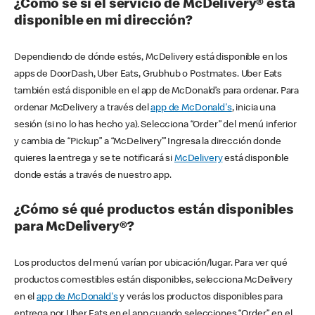
¿Cómo sé si el servicio de McDelivery® está
disponible en mi dirección?
Dependiendo de dónde estés, McDelivery está disponible en los
apps de DoorDash, Uber Eats, Grubhub o Postmates. Uber Eats
también está disponible en el app de McDonald’s para ordenar. Para
ordenar McDelivery a través del
app de McDonald's
, inicia una
sesión (si no lo has hecho ya). Selecciona “Order” del menú inferior
y cambia de “Pickup” a “McDelivery’” Ingresa la dirección donde
quieres la entrega y se te notificará si
McDelivery
está disponible
donde estás a través de nuestro app.
¿Cómo sé qué productos están disponibles
para McDelivery®?
Los productos del menú varían por ubicación/lugar. Para ver qué
productos comestibles están disponibles, selecciona McDelivery
en el
app de McDonald's
y verás los productos disponibles para
entrega por Uber Eats en el app cuando selecciones “Order” en el